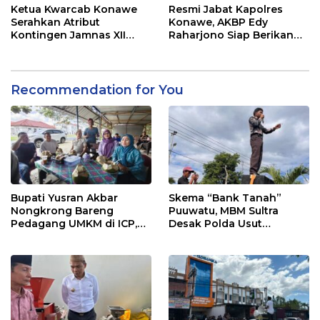
Ketua Kwarcab Konawe
Resmi Jabat Kapolres
Serahkan Atribut
Konawe, AKBP Edy
Kontingen Jamnas XII
Raharjono Siap Berikan
2026
Pelayanan Terbaik
Recommendation for You
Bupati Yusran Akbar
Skema “Bank Tanah”
Nongkrong Bareng
Puuwatu, MBM Sultra
Pedagang UMKM di ICP,
Desak Polda Usut
Tegaskan Komitmen
Keterlibatan Adik Ketua
Hidupkan Ekonomi
Kadin
Kerakyatan