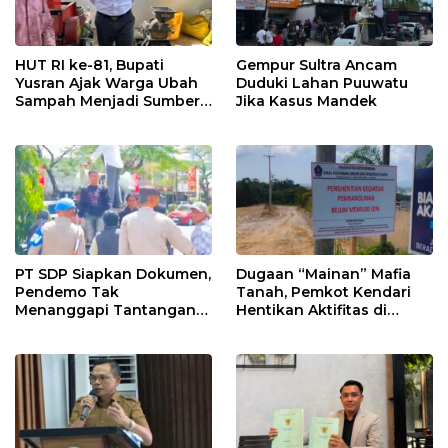
HUT RI ke-81, Bupati
Gempur Sultra Ancam
Yusran Ajak Warga Ubah
Duduki Lahan Puuwatu
Sampah Menjadi Sumber
Jika Kasus Mandek
Penghasilan
PT SDP Siapkan Dokumen,
Dugaan “Mainan” Mafia
Pendemo Tak
Tanah, Pemkot Kendari
Menanggapi Tantangan
Hentikan Aktifitas di
Adu Data
Lahan Sengketa Puwatu