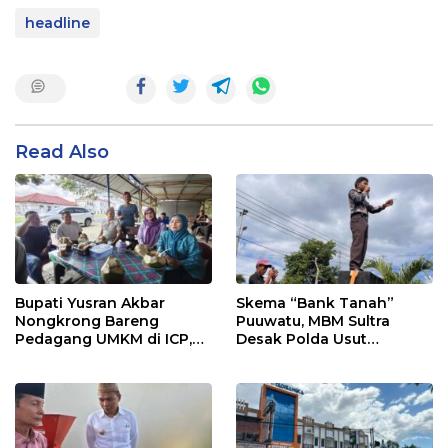
headline
Read Also
Bupati Yusran Akbar
Skema “Bank Tanah”
Nongkrong Bareng
Puuwatu, MBM Sultra
Pedagang UMKM di ICP,
Desak Polda Usut
Tegaskan Komitmen
Keterlibatan Adik Ketua
Hidupkan Ekonomi
Kadin
Kerakyatan