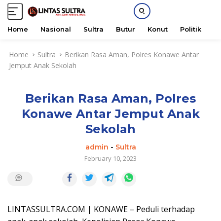
Home
Nasional
Sultra
Butur
Konut
Politik
H
S
Home
Sultra
Berikan Rasa Aman, Polres Konawe Antar
k
Jemput Anak Sekolah
i
p
t
Berikan Rasa Aman, Polres
o
c
Konawe Antar Jemput Anak
o
Sekolah
n
t
admin
-
Sultra
e
February 10, 2023
n
t
LINTASSULTRA.COM | KONAWE – Peduli terhadap