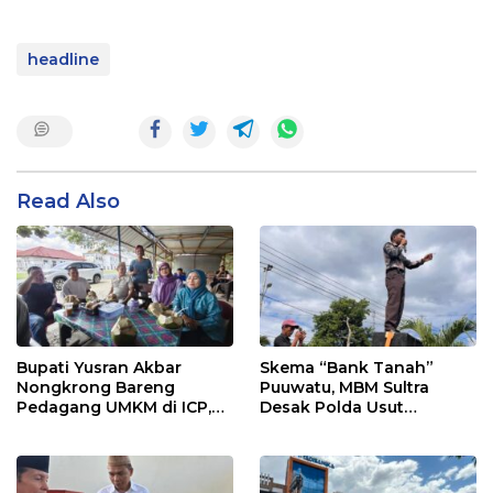
headline
Read Also
Bupati Yusran Akbar
Skema “Bank Tanah”
Nongkrong Bareng
Puuwatu, MBM Sultra
Pedagang UMKM di ICP,
Desak Polda Usut
Tegaskan Komitmen
Keterlibatan Adik Ketua
Hidupkan Ekonomi
Kadin
Kerakyatan