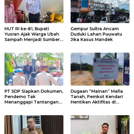
HUT RI ke-81, Bupati
Gempur Sultra Ancam
Yusran Ajak Warga Ubah
Duduki Lahan Puuwatu
Sampah Menjadi Sumber
Jika Kasus Mandek
Penghasilan
PT SDP Siapkan Dokumen,
Dugaan “Mainan” Mafia
Pendemo Tak
Tanah, Pemkot Kendari
Menanggapi Tantangan
Hentikan Aktifitas di
Adu Data
Lahan Sengketa Puwatu