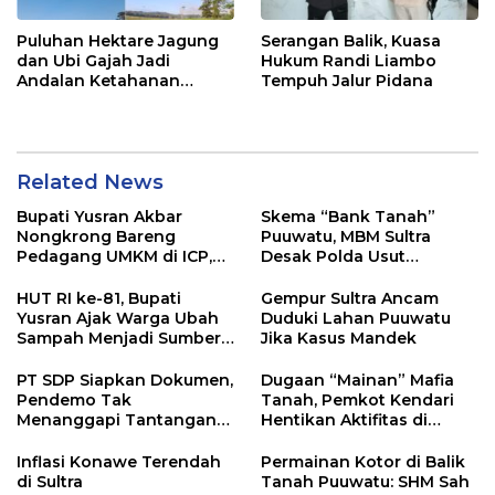
Puluhan Hektare Jagung
Serangan Balik, Kuasa
dan Ubi Gajah Jadi
Hukum Randi Liambo
Andalan Ketahanan
Tempuh Jalur Pidana
Pangan di Tirawuta
Related News
Bupati Yusran Akbar
Skema “Bank Tanah”
Nongkrong Bareng
Puuwatu, MBM Sultra
Pedagang UMKM di ICP,
Desak Polda Usut
Tegaskan Komitmen
Keterlibatan Adik Ketua
Hidupkan Ekonomi
Kadin
HUT RI ke-81, Bupati
Gempur Sultra Ancam
Kerakyatan
Yusran Ajak Warga Ubah
Duduki Lahan Puuwatu
Sampah Menjadi Sumber
Jika Kasus Mandek
Penghasilan
PT SDP Siapkan Dokumen,
Dugaan “Mainan” Mafia
Pendemo Tak
Tanah, Pemkot Kendari
Menanggapi Tantangan
Hentikan Aktifitas di
Adu Data
Lahan Sengketa Puwatu
Inflasi Konawe Terendah
Permainan Kotor di Balik
di Sultra
Tanah Puuwatu: SHM Sah