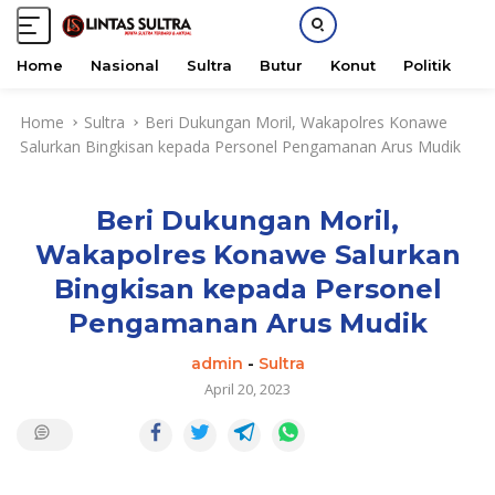
Home
Nasional
Sultra
Butur
Konut
Politik
H
S
Home
Sultra
Beri Dukungan Moril, Wakapolres Konawe
k
Salurkan Bingkisan kepada Personel Pengamanan Arus Mudik
i
p
t
Beri Dukungan Moril,
o
c
Wakapolres Konawe Salurkan
o
Bingkisan kepada Personel
n
t
Pengamanan Arus Mudik
e
admin
-
Sultra
n
April 20, 2023
t