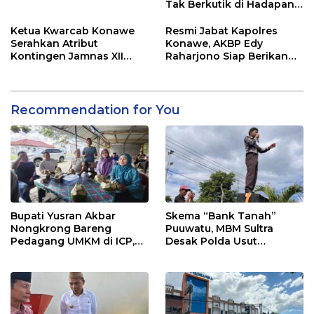
Tak Berkutik di Hadapan
Dugaan Mafia
Ketua Kwarcab Konawe
Resmi Jabat Kapolres
Serahkan Atribut
Konawe, AKBP Edy
Kontingen Jamnas XII
Raharjono Siap Berikan
2026
Pelayanan Terbaik
Recommendation for You
Bupati Yusran Akbar
Skema “Bank Tanah”
Nongkrong Bareng
Puuwatu, MBM Sultra
Pedagang UMKM di ICP,
Desak Polda Usut
Tegaskan Komitmen
Keterlibatan Adik Ketua
Hidupkan Ekonomi
Kadin
Kerakyatan