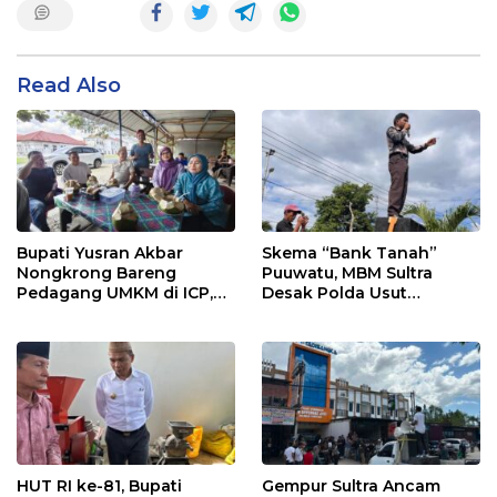
Read Also
Bupati Yusran Akbar
Skema “Bank Tanah”
Nongkrong Bareng
Puuwatu, MBM Sultra
Pedagang UMKM di ICP,
Desak Polda Usut
Tegaskan Komitmen
Keterlibatan Adik Ketua
Hidupkan Ekonomi
Kadin
Kerakyatan
HUT RI ke-81, Bupati
Gempur Sultra Ancam