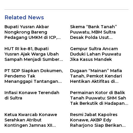
Related News
Bupati Yusran Akbar
Skema “Bank Tanah”
Nongkrong Bareng
Puuwatu, MBM Sultra
Pedagang UMKM di ICP,
Desak Polda Usut
Tegaskan Komitmen
Keterlibatan Adik Ketua
Hidupkan Ekonomi
Kadin
HUT RI ke-81, Bupati
Gempur Sultra Ancam
Kerakyatan
Yusran Ajak Warga Ubah
Duduki Lahan Puuwatu
Sampah Menjadi Sumber
Jika Kasus Mandek
Penghasilan
PT SDP Siapkan Dokumen,
Dugaan “Mainan” Mafia
Pendemo Tak
Tanah, Pemkot Kendari
Menanggapi Tantangan
Hentikan Aktifitas di
Adu Data
Lahan Sengketa Puwatu
Inflasi Konawe Terendah
Permainan Kotor di Balik
di Sultra
Tanah Puuwatu: SHM Sah
Tak Berkutik di Hadapan
Dugaan Mafia
Ketua Kwarcab Konawe
Resmi Jabat Kapolres
Serahkan Atribut
Konawe, AKBP Edy
Kontingen Jamnas XII
Raharjono Siap Berikan
2026
Pelayanan Terbaik