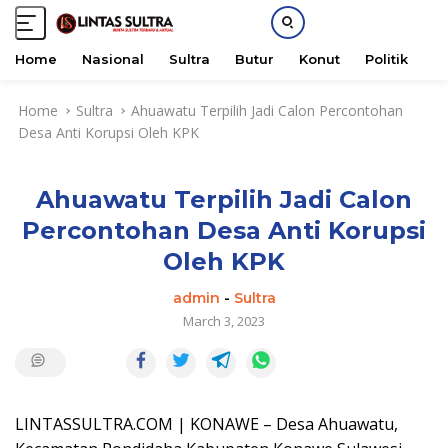
Home
Nasional
Sultra
Butur
Konut
Politik
H
S
Home
Sultra
Ahuawatu Terpilih Jadi Calon Percontohan
k
Desa Anti Korupsi Oleh KPK
i
p
t
Ahuawatu Terpilih Jadi Calon
o
c
Percontohan Desa Anti Korupsi
o
Oleh KPK
n
t
admin
-
Sultra
e
March 3, 2023
n
t
LINTASSULTRA.COM | KONAWE – Desa Ahuawatu,