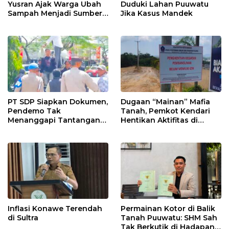
Yusran Ajak Warga Ubah
Duduki Lahan Puuwatu
Sampah Menjadi Sumber
Jika Kasus Mandek
Penghasilan
PT SDP Siapkan Dokumen,
Dugaan “Mainan” Mafia
Pendemo Tak
Tanah, Pemkot Kendari
Menanggapi Tantangan
Hentikan Aktifitas di
Adu Data
Lahan Sengketa Puwatu
Inflasi Konawe Terendah
Permainan Kotor di Balik
di Sultra
Tanah Puuwatu: SHM Sah
Tak Berkutik di Hadapan