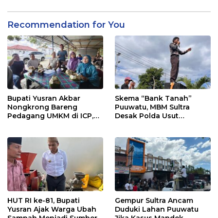
Recommendation for You
Bupati Yusran Akbar
Skema “Bank Tanah”
Nongkrong Bareng
Puuwatu, MBM Sultra
Pedagang UMKM di ICP,
Desak Polda Usut
Tegaskan Komitmen
Keterlibatan Adik Ketua
Hidupkan Ekonomi
Kadin
Kerakyatan
HUT RI ke-81, Bupati
Gempur Sultra Ancam
Yusran Ajak Warga Ubah
Duduki Lahan Puuwatu
Sampah Menjadi Sumber
Jika Kasus Mandek