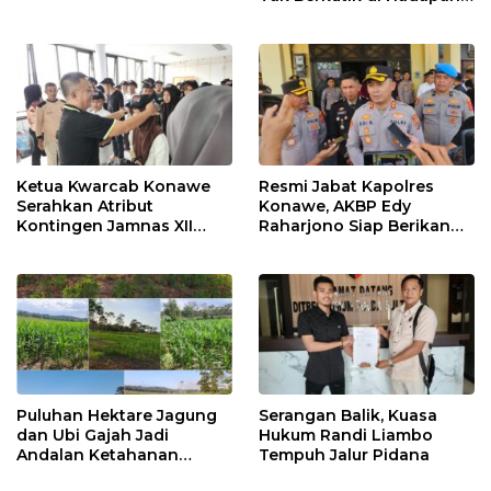
Dugaan Mafia
Ketua Kwarcab Konawe
Resmi Jabat Kapolres
Serahkan Atribut
Konawe, AKBP Edy
Kontingen Jamnas XII
Raharjono Siap Berikan
2026
Pelayanan Terbaik
Puluhan Hektare Jagung
Serangan Balik, Kuasa
dan Ubi Gajah Jadi
Hukum Randi Liambo
Andalan Ketahanan
Tempuh Jalur Pidana
Pangan di Tirawuta