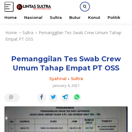
Home
Nasional
Sultra
Butur
Konut
Politik
H
S
Home
Sultra
Pemanggilan Tes Swab Crew Umum Tahap
k
Empat PT OSS
i
p
t
Pemanggilan Tes Swab Crew
o
c
Umum Tahap Empat PT OSS
o
n
Syahnal
-
Sultra
t
January 4, 2021
e
n
t