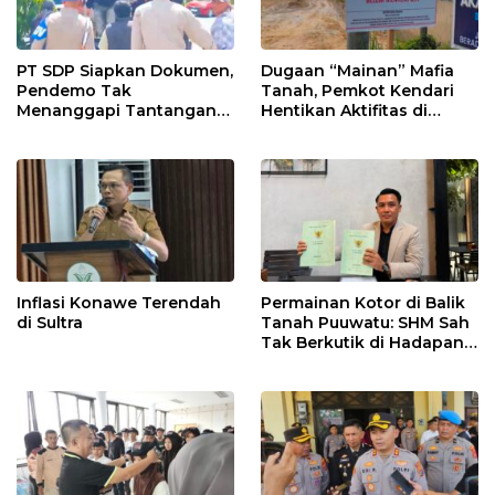
PT SDP Siapkan Dokumen,
Dugaan “Mainan” Mafia
Pendemo Tak
Tanah, Pemkot Kendari
Menanggapi Tantangan
Hentikan Aktifitas di
Adu Data
Lahan Sengketa Puwatu
Inflasi Konawe Terendah
Permainan Kotor di Balik
di Sultra
Tanah Puuwatu: SHM Sah
Tak Berkutik di Hadapan
Dugaan Mafia