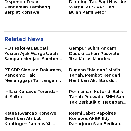
Dispenda Tekan
Dituding Tak Bagi Hasil ke
Kendaraan Tambang
Warga, PT SJAP: Tiap
Berplat Konawe
Bulan Kami Setor
Related News
HUT RI ke-81, Bupati
Gempur Sultra Ancam
Yusran Ajak Warga Ubah
Duduki Lahan Puuwatu
Sampah Menjadi Sumber
Jika Kasus Mandek
Penghasilan
PT SDP Siapkan Dokumen,
Dugaan “Mainan” Mafia
Pendemo Tak
Tanah, Pemkot Kendari
Menanggapi Tantangan
Hentikan Aktifitas di
Adu Data
Lahan Sengketa Puwatu
Inflasi Konawe Terendah
Permainan Kotor di Balik
di Sultra
Tanah Puuwatu: SHM Sah
Tak Berkutik di Hadapan
Dugaan Mafia
Ketua Kwarcab Konawe
Resmi Jabat Kapolres
Serahkan Atribut
Konawe, AKBP Edy
Kontingen Jamnas XII
Raharjono Siap Berikan
2026
Pelayanan Terbaik