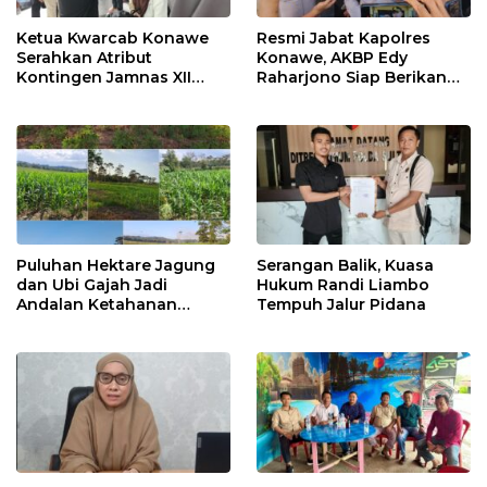
Ketua Kwarcab Konawe
Resmi Jabat Kapolres
Serahkan Atribut
Konawe, AKBP Edy
Kontingen Jamnas XII
Raharjono Siap Berikan
2026
Pelayanan Terbaik
Puluhan Hektare Jagung
Serangan Balik, Kuasa
dan Ubi Gajah Jadi
Hukum Randi Liambo
Andalan Ketahanan
Tempuh Jalur Pidana
Pangan di Tirawuta