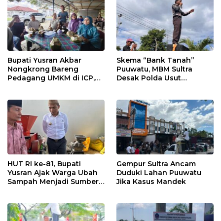
Bupati Yusran Akbar
Skema “Bank Tanah”
Nongkrong Bareng
Puuwatu, MBM Sultra
Pedagang UMKM di ICP,
Desak Polda Usut
Tegaskan Komitmen
Keterlibatan Adik Ketua
Hidupkan Ekonomi
Kadin
Kerakyatan
HUT RI ke-81, Bupati
Gempur Sultra Ancam
Yusran Ajak Warga Ubah
Duduki Lahan Puuwatu
Sampah Menjadi Sumber
Jika Kasus Mandek
Penghasilan