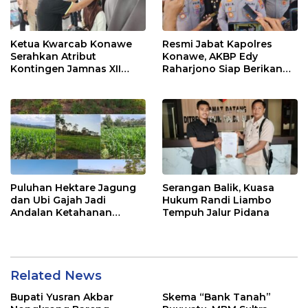
Ketua Kwarcab Konawe
Resmi Jabat Kapolres
Serahkan Atribut
Konawe, AKBP Edy
Kontingen Jamnas XII
Raharjono Siap Berikan
2026
Pelayanan Terbaik
Puluhan Hektare Jagung
Serangan Balik, Kuasa
dan Ubi Gajah Jadi
Hukum Randi Liambo
Andalan Ketahanan
Tempuh Jalur Pidana
Pangan di Tirawuta
Related News
Bupati Yusran Akbar
Skema “Bank Tanah”