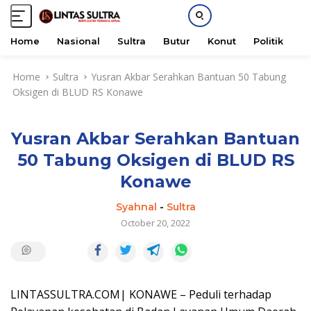
Home
Nasional
Sultra
Butur
Konut
Politik
H
S
Home
Sultra
Yusran Akbar Serahkan Bantuan 50 Tabung
k
Oksigen di BLUD RS Konawe
i
p
t
Yusran Akbar Serahkan Bantuan
o
c
50 Tabung Oksigen di BLUD RS
o
Konawe
n
t
Syahnal
-
Sultra
e
October 20, 2022
n
t
LINTASSULTRA.COM| KONAWE – Peduli terhadap