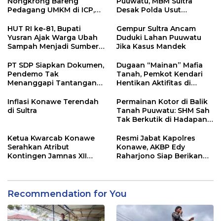
Nongkrong Bareng
Puuwatu, MBM Sultra
Pedagang UMKM di ICP,
Desak Polda Usut
Tegaskan Komitmen
Keterlibatan Adik Ketua
Hidupkan Ekonomi
Kadin
HUT RI ke-81, Bupati
Gempur Sultra Ancam
Kerakyatan
Yusran Ajak Warga Ubah
Duduki Lahan Puuwatu
Sampah Menjadi Sumber
Jika Kasus Mandek
Penghasilan
PT SDP Siapkan Dokumen,
Dugaan “Mainan” Mafia
Pendemo Tak
Tanah, Pemkot Kendari
Menanggapi Tantangan
Hentikan Aktifitas di
Adu Data
Lahan Sengketa Puwatu
Inflasi Konawe Terendah
Permainan Kotor di Balik
di Sultra
Tanah Puuwatu: SHM Sah
Tak Berkutik di Hadapan
Dugaan Mafia
Ketua Kwarcab Konawe
Resmi Jabat Kapolres
Serahkan Atribut
Konawe, AKBP Edy
Kontingen Jamnas XII
Raharjono Siap Berikan
2026
Pelayanan Terbaik
Recommendation for You