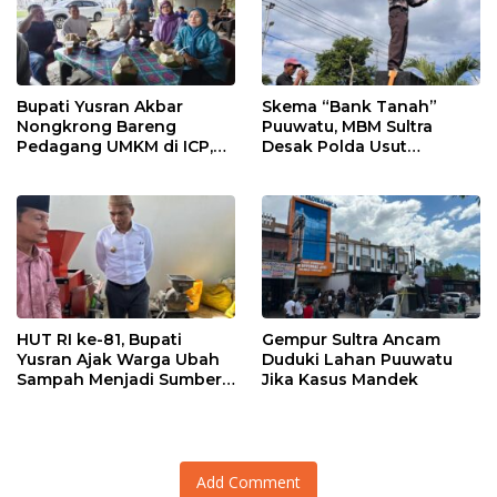
Bupati Yusran Akbar
Skema “Bank Tanah”
Nongkrong Bareng
Puuwatu, MBM Sultra
Pedagang UMKM di ICP,
Desak Polda Usut
Tegaskan Komitmen
Keterlibatan Adik Ketua
Hidupkan Ekonomi
Kadin
Kerakyatan
HUT RI ke-81, Bupati
Gempur Sultra Ancam
Yusran Ajak Warga Ubah
Duduki Lahan Puuwatu
Sampah Menjadi Sumber
Jika Kasus Mandek
Penghasilan
Add Comment