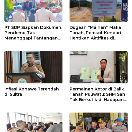
PT SDP Siapkan Dokumen,
Dugaan “Mainan” Mafia
Pendemo Tak
Tanah, Pemkot Kendari
Menanggapi Tantangan
Hentikan Aktifitas di
Adu Data
Lahan Sengketa Puwatu
Inflasi Konawe Terendah
Permainan Kotor di Balik
di Sultra
Tanah Puuwatu: SHM Sah
Tak Berkutik di Hadapan
Dugaan Mafia