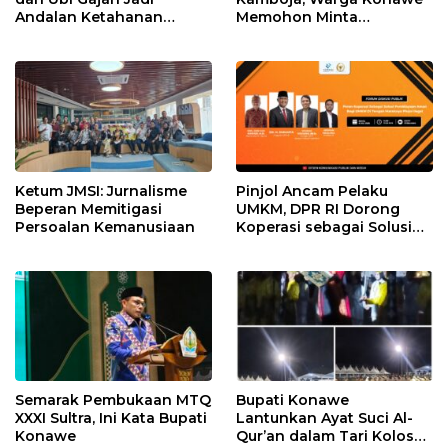
Andalan Ketahanan
Memohon Minta
Pangan di Tirawuta
Dipulangkan ke Indonesia
Ketum JMSI: Jurnalisme
Pinjol Ancam Pelaku
Beperan Memitigasi
UMKM, DPR RI Dorong
Persoalan Kemanusiaan
Koperasi sebagai Solusi
Pembiayaan
Semarak Pembukaan MTQ
Bupati Konawe
XXXI Sultra, Ini Kata Bupati
Lantunkan Ayat Suci Al-
Konawe
Qur’an dalam Tari Kolosal