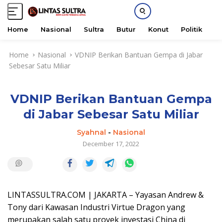
Home
Nasional
Sultra
Butur
Konut
Politik
H
S
Home
Nasional
VDNIP Berikan Bantuan Gempa di Jabar
k
Sebesar Satu Miliar
i
p
t
VDNIP Berikan Bantuan Gempa
o
c
di Jabar Sebesar Satu Miliar
o
n
Syahnal
-
Nasional
t
December 17, 2022
e
n
t
LINTASSULTRA.COM | JAKARTA – Yayasan Andrew &
Tony dari Kawasan Industri Virtue Dragon yang
merupakan salah satu proyek investasi China di