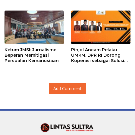
Pangan di Tirawuta
Dipulangkan ke Indonesia
Ketum JMSI: Jurnalisme
Pinjol Ancam Pelaku
Beperan Memitigasi
UMKM, DPR RI Dorong
Persoalan Kemanusiaan
Koperasi sebagai Solusi
Pembiayaan
Add Comment