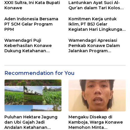
XXXI Sultra, Ini Kata Bupati
Lantunkan Ayat Suci Al-
Konawe
Qur’an dalam Tari Kolosal
Pembukaan MTQ XXXI
Sultra
Aden Indonesia Bersama
Komitmen Kerja untuk
PT SCM Gelar Program
Iklim, PT BSJ Gelar
PPM
Kegiatan Hari Lingkungan
Hidup Sedunia 2026
Wamendagri Puji
Wamendagri Apresiasi
Keberhasilan Konawe
Pemkab Konawe Dalam
Dukung Ketahanan
Jalankan Program
Pangan Nasional
Strategis Nasional
Recommendation for You
Puluhan Hektare Jagung
Mengaku Disekap di
dan Ubi Gajah Jadi
Kamboja, Warga Konawe
Andalan Ketahanan
Memohon Minta