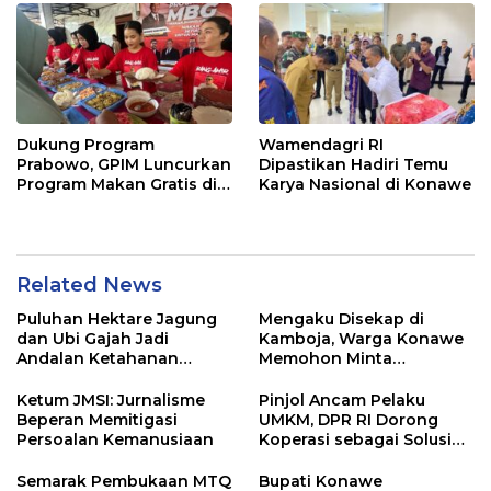
Dukung Program
Wamendagri RI
Prabowo, GPIM Luncurkan
Dipastikan Hadiri Temu
Program Makan Gratis di
Karya Nasional di Konawe
Kabupaten Konawe
Related News
Puluhan Hektare Jagung
Mengaku Disekap di
dan Ubi Gajah Jadi
Kamboja, Warga Konawe
Andalan Ketahanan
Memohon Minta
Pangan di Tirawuta
Dipulangkan ke Indonesia
Ketum JMSI: Jurnalisme
Pinjol Ancam Pelaku
Beperan Memitigasi
UMKM, DPR RI Dorong
Persoalan Kemanusiaan
Koperasi sebagai Solusi
Pembiayaan
Semarak Pembukaan MTQ
Bupati Konawe