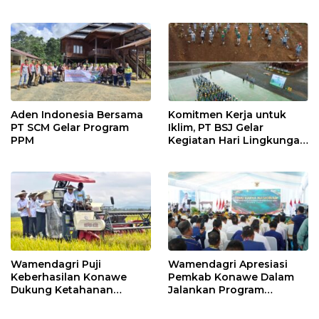
Pembukaan MTQ XXXI
Sultra
Aden Indonesia Bersama
Komitmen Kerja untuk
PT SCM Gelar Program
Iklim, PT BSJ Gelar
PPM
Kegiatan Hari Lingkungan
Hidup Sedunia 2026
Wamendagri Puji
Wamendagri Apresiasi
Keberhasilan Konawe
Pemkab Konawe Dalam
Dukung Ketahanan
Jalankan Program
Pangan Nasional
Strategis Nasional