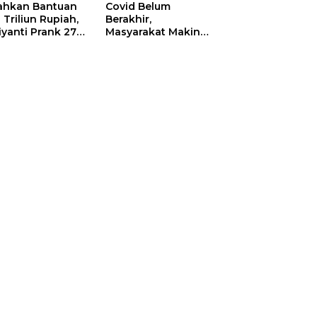
ahkan Bantuan
Covid Belum
 Triliun Rupiah,
Berakhir,
iyanti Prank 270
Masyarakat Makin
a Orang
Menjerit