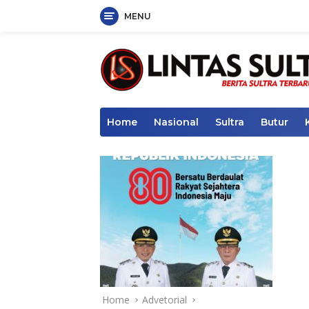
MENU
Skip
to
content
Home
Nasional
Sultra
Butur
Home
Advetorial