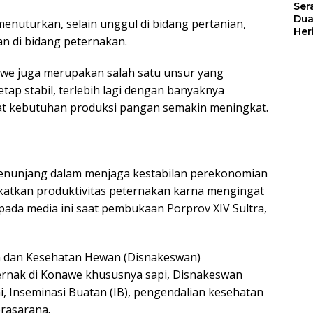
Ser
Dua
enuturkan, selain unggul di bidang pertanian,
Her
n di bidang peternakan.
Jut
awe juga merupakan salah satu unsur yang
ap stabil, terlebih lagi dengan banyaknya
at kebutuhan produksi pangan semakin meningkat.
menunjang dalam menjaga kestabilan perekonomian
katkan produktivitas peternakan karna mengingat
epada media ini saat pembukaan Porprov XIV Sultra,
an dan Kesehatan Hewan (Disnakeswan)
ernak di Konawe khususnya sapi, Disnakeswan
, Inseminasi Buatan (IB), pengendalian kesehatan
rasarana.