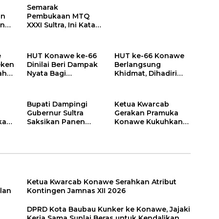
Semarak
an
Pembukaan MTQ
en
XXXI Sultra, Ini Kata
Bupati Konawe
e
HUT Konawe ke-66
HUT ke-66 Konawe
eken
Dinilai Beri Dampak
Berlangsung
ah
Nyata Bagi
Khidmat, Dihadiri
Masyarakat
Gubernur Sultra dan
Sejumlah Kepala
Daerah
Bupati Dampingi
Ketua Kwarcab
Gubernur Sultra
Gerakan Pramuka
kan
Saksikan Panen
Konawe Kukuhkan
Perdana Pembiakan
Pengurus Mabiran
si
Benih Padi di
dan Kwaran
Konawe
Ketua Kwarcab Konawe Serahkan Atribut
lan
Kontingen Jamnas XII 2026
DPRD Kota Baubau Kunker ke Konawe, Jajaki
Kerja Sama Suplai Beras untuk Kendalikan