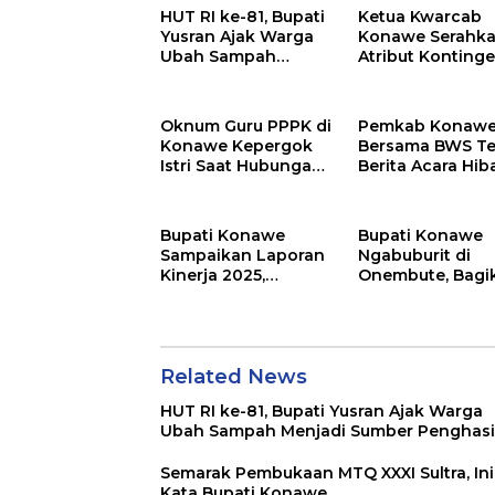
HUT RI ke-81, Bupati
Ketua Kwarcab
Yusran Ajak Warga
Konawe Serahk
Ubah Sampah
Atribut Konting
Menjadi Sumber
Jamnas XII 2026
Penghasilan
Oknum Guru PPPK di
Pemkab Konaw
Konawe Kepergok
Bersama BWS T
Istri Saat Hubungan
Berita Acara Hib
Badan
Lahan
Bupati Konawe
Bupati Konawe
Sampaikan Laporan
Ngabuburit di
Kinerja 2025,
Onembute, Bagi
Ekonomi Tumbuh
Sembako dan
12,28 Persen
Tampung Aspira
Warga
Related News
HUT RI ke-81, Bupati Yusran Ajak Warga
Ubah Sampah Menjadi Sumber Penghasi
Semarak Pembukaan MTQ XXXI Sultra, Ini
Kata Bupati Konawe