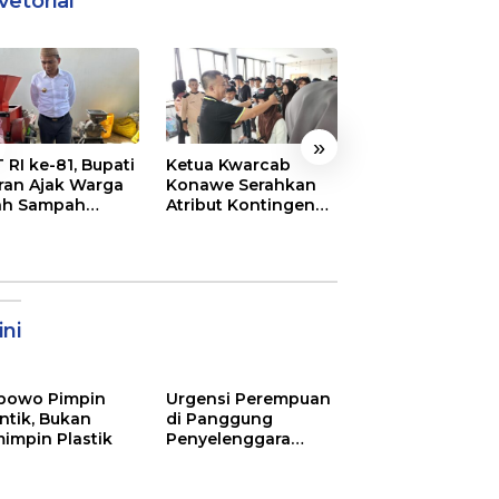
vetorial
»
 RI ke-81, Bupati
Ketua Kwarcab
Semarak
ran Ajak Warga
Konawe Serahkan
Pembukaan MT
ah Sampah
Atribut Kontingen
XXXI Sultra, Ini K
jadi Sumber
Jamnas XII 2026
Bupati Konawe
ghasilan
ni
bowo Pimpin
Urgensi Perempuan
ntik, Bukan
di Panggung
impin Plastik
Penyelenggara
Pemilu