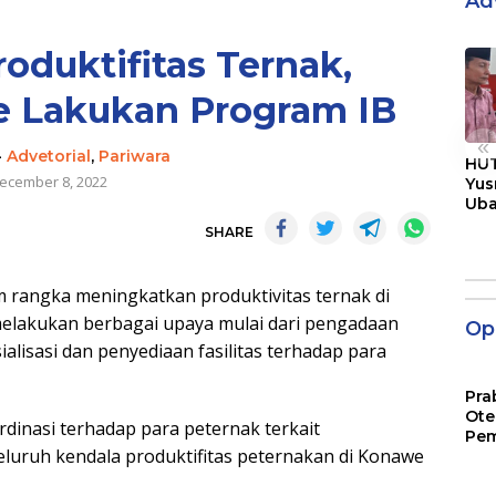
Ad
oduktifitas Ternak,
 Lakukan Program IB
«
-
Advetorial
,
Pariwara
HUT
ecember 8, 2022
Yus
Ub
Men
SHARE
Pen
angka meningkatkan produktivitas ternak di
elakukan berbagai upaya mulai dari pengadaan
Opi
alisasi dan penyediaan fasilitas terhadap para
Pra
Ote
rdinasi terhadap para peternak terkait
Pem
eluruh kendala produktifitas peternakan di Konawe