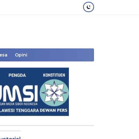
Desa
Opini