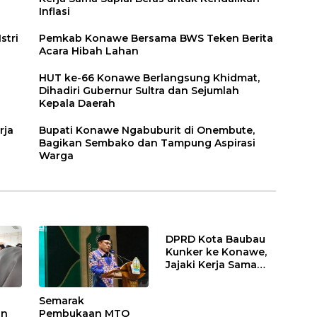
Inflasi
stri
Pemkab Konawe Bersama BWS Teken Berita
Acara Hibah Lahan
HUT ke-66 Konawe Berlangsung Khidmat,
Dihadiri Gubernur Sultra dan Sejumlah
Kepala Daerah
rja
Bupati Konawe Ngabuburit di Onembute,
Bagikan Sembako dan Tampung Aspirasi
Warga
DPRD Kota Baubau
Kunker ke Konawe,
Jajaki Kerja Sama
Suplai Beras untuk
Kendalikan Inflasi
Semarak
an
Pembukaan MTQ