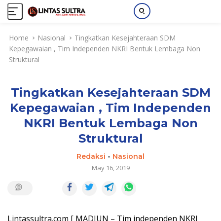
S
Home
Nasional
Tingkatkan Kesejahteraan SDM
k
Kepegawaian , Tim Independen NKRI Bentuk Lembaga Non
i
Struktural
p
t
o
Tingkatkan Kesejahteraan SDM
c
o
Kepegawaian , Tim Independen
n
NKRI Bentuk Lembaga Non
t
e
Struktural
n
Redaksi
-
Nasional
t
May 16, 2019
Lintassultra.com [ MADIUN – Tim independen NKRI