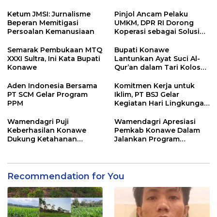
Pangan di Tirawuta
Dipulangkan ke Indonesia
Ketum JMSI: Jurnalisme
Pinjol Ancam Pelaku
Beperan Memitigasi
UMKM, DPR RI Dorong
Persoalan Kemanusiaan
Koperasi sebagai Solusi
Pembiayaan
Semarak Pembukaan MTQ
Bupati Konawe
XXXI Sultra, Ini Kata Bupati
Lantunkan Ayat Suci Al-
Konawe
Qur’an dalam Tari Kolosal
Pembukaan MTQ XXXI
Sultra
Aden Indonesia Bersama
Komitmen Kerja untuk
PT SCM Gelar Program
Iklim, PT BSJ Gelar
PPM
Kegiatan Hari Lingkungan
Hidup Sedunia 2026
Wamendagri Puji
Wamendagri Apresiasi
Keberhasilan Konawe
Pemkab Konawe Dalam
Dukung Ketahanan
Jalankan Program
Pangan Nasional
Strategis Nasional
Recommendation for You