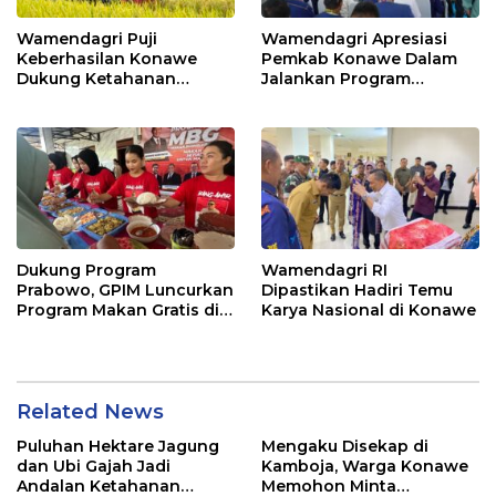
Wamendagri Puji
Wamendagri Apresiasi
Keberhasilan Konawe
Pemkab Konawe Dalam
Dukung Ketahanan
Jalankan Program
Pangan Nasional
Strategis Nasional
Dukung Program
Wamendagri RI
Prabowo, GPIM Luncurkan
Dipastikan Hadiri Temu
Program Makan Gratis di
Karya Nasional di Konawe
Kabupaten Konawe
Related News
Puluhan Hektare Jagung
Mengaku Disekap di
dan Ubi Gajah Jadi
Kamboja, Warga Konawe
Andalan Ketahanan
Memohon Minta