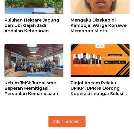
Puluhan Hektare Jagung
Mengaku Disekap di
dan Ubi Gajah Jadi
Kamboja, Warga Konawe
Andalan Ketahanan
Memohon Minta
Pangan di Tirawuta
Dipulangkan ke Indonesia
Ketum JMSI: Jurnalisme
Pinjol Ancam Pelaku
Beperan Memitigasi
UMKM, DPR RI Dorong
Persoalan Kemanusiaan
Koperasi sebagai Solusi
Pembiayaan
Add Comment