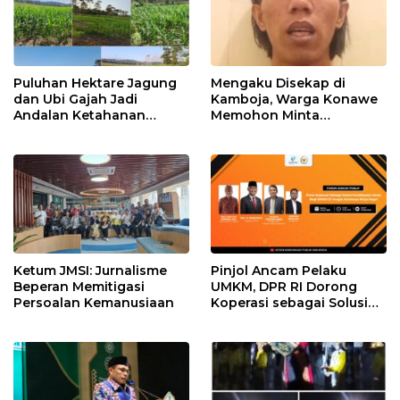
Puluhan Hektare Jagung
Mengaku Disekap di
dan Ubi Gajah Jadi
Kamboja, Warga Konawe
Andalan Ketahanan
Memohon Minta
Pangan di Tirawuta
Dipulangkan ke Indonesia
Ketum JMSI: Jurnalisme
Pinjol Ancam Pelaku
Beperan Memitigasi
UMKM, DPR RI Dorong
Persoalan Kemanusiaan
Koperasi sebagai Solusi
Pembiayaan