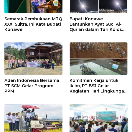
Semarak Pembukaan MTQ
Bupati Konawe
XXXI Sultra, Ini Kata Bupati
Lantunkan Ayat Suci Al-
Konawe
Qur’an dalam Tari Kolosal
Pembukaan MTQ XXXI
Sultra
Aden Indonesia Bersama
Komitmen Kerja untuk
PT SCM Gelar Program
Iklim, PT BSJ Gelar
PPM
Kegiatan Hari Lingkungan
Hidup Sedunia 2026