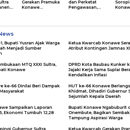
ltra
Gerakan Pramuka
dan Perketat
Soropi
anen
Konawe
Pengawasan,
Konawe
Kukuhkan
Pemkab Konawe
Peman
 Benih
Pengurus Mabiran
Lakukan Evaluasi
Aset P
nawe
dan Kwaran
Kinerja
 News
1, Bupati Yusran Ajak Warga
Ketua Kwarcab Konawe Ser
ah Menjadi Sumber
Atribut Kontingen Jamnas XI
n
mbukaan MTQ XXXI Sultra,
DPRD Kota Baubau Kunker k
upati Konawe
Jajaki Kerja Sama Suplai Ber
Kendalikan Inflasi
 ke-66 Dinilai Beri Dampak
HUT ke-66 Konawe Berlang
 Masyarakat
Khidmat, Dihadiri Gubernur 
Sejumlah Kepala Daerah
awe Sampaikan Laporan
Bupati Konawe Ngabuburit d
25, Ekonomi Tumbuh 12,28
Onembute, Bagikan Sembak
Tampung Aspirasi Warga
pingi Gubernur Sultra
Ketua Kwarcab Gerakan Pr