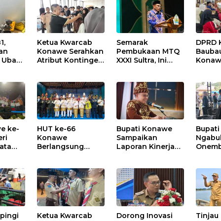
1,
Ketua Kwarcab
Semarak
DPRD 
ran
Konawe Serahkan
Pembukaan MTQ
Baubau
 Ubah
Atribut Kontingen
XXXI Sultra, Ini
Konawe
njadi
Jamnas XII 2026
Kata Bupati
Kerja 
Konawe
Beras 
n
Kendal
e ke-
HUT ke-66
Bupati Konawe
Bupat
eri
Konawe
Sampaikan
Ngabub
ata
Berlangsung
Laporan Kinerja
Onemb
rakat
Khidmat, Dihadiri
2025, Ekonomi
Bagik
Gubernur Sultra
Tumbuh 12,28
dan T
dan Sejumlah
Persen
Aspira
Kepala Daerah
pingi
Ketua Kwarcab
Dorong Inovasi
Tinjau