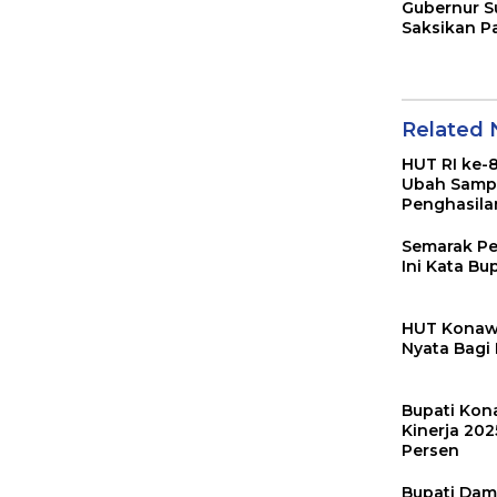
Gubernur Su
Saksikan P
Perdana
Pembiakan
Padi di Ko
Related
HUT RI ke-8
Ubah Samp
Penghasila
Semarak Pe
Ini Kata B
HUT Konawe
Nyata Bagi
Bupati Kon
Kinerja 20
Persen
Bupati Dam