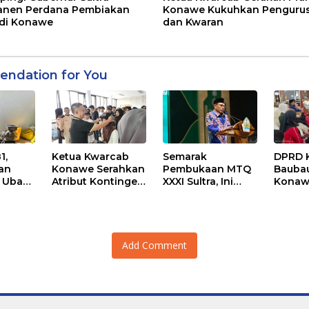
anen Perdana Pembiakan
Konawe Kukuhkan Pengurus
 di Konawe
dan Kwaran
ndation for You
1,
Ketua Kwarcab
Semarak
DPRD 
ran
Konawe Serahkan
Pembukaan MTQ
Baubau
 Ubah
Atribut Kontingen
XXXI Sultra, Ini
Konawe
njadi
Jamnas XII 2026
Kata Bupati
Kerja 
Konawe
Beras 
n
Kendal
Add Comment