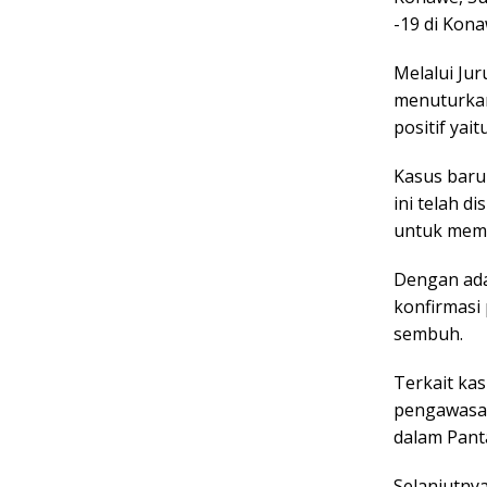
-19 di Kona
Melalui Jur
menuturkan
positif yai
Kasus baru
ini telah 
untuk memb
Dengan ada
konfirmasi 
sembuh.
Terkait ka
pengawasan
dalam Pant
Selanjutny