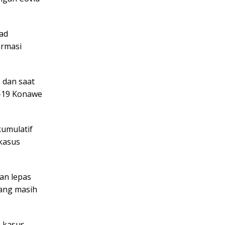
Rad
irmasi
 dan saat
d-19 Konawe
umulatif
 kasus
an lepas
yang masih
 kasus