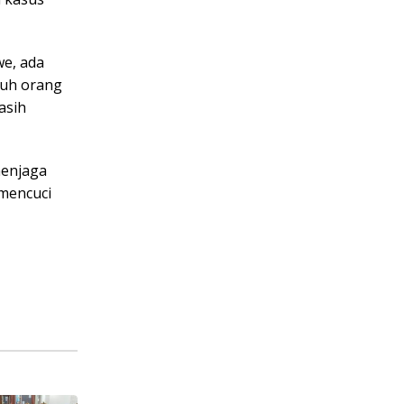
e, ada
juh orang
asih
menjaga
 mencuci