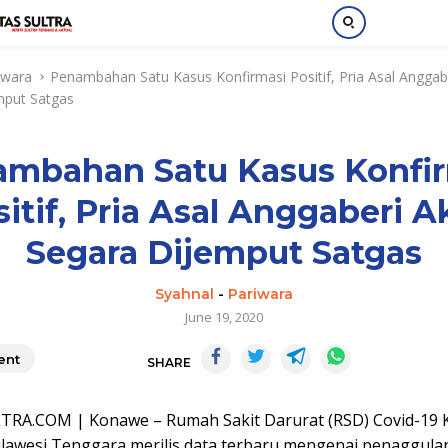
iwara
Penambahan Satu Kasus Konfirmasi Positif, Pria Asal Anggab
mput Satgas
mbahan Satu Kasus Konfi
itif, Pria Asal Anggaberi 
Segara Dijemput Satgas
Syahnal
-
Pariwara
June 19, 2020
nt
SHARE
RA.COM | Konawe – Rumah Sakit Darurat (RSD) Covid-19
lawesi Tenggara merilis data terbaru mengenai penaggula