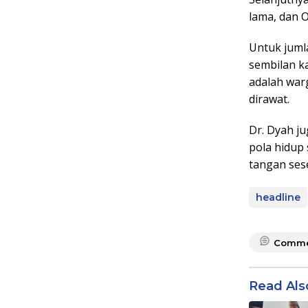
lama, dan 
Untuk juml
sembilan k
adalah war
dirawat.
Dr. Dyah j
pola hidup
tangan sese
headline
Comme
Read Als