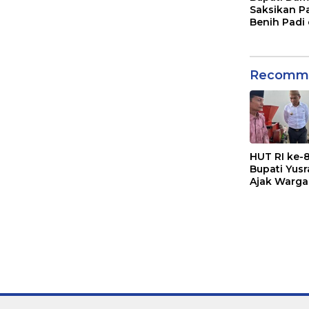
Saksikan P
Benih Padi
Recomme
HUT RI ke-8
Bupati Yus
Ajak Warga
Sampah Me
Sumber
Penghasila