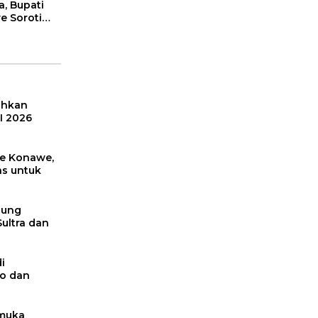
a, Bupati
 Soroti
faatan
erikanan
ahkan
I 2026
e Konawe,
as untuk
sung
Sultra dan
i
o dan
amuka