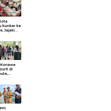
Kota
 Kunker ke
, Jajaki
Sama Suplai
untuk
ikan Inflasi
i Konawe
urit di
ute,
an Sembako
ampung
si Warga
 PPI