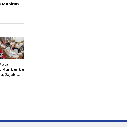
 Mabiran
Kota
 Kunker ke
, Jajaki
Sama Suplai
untuk
ikan Inflasi