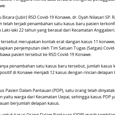
we.
u Bicara (Jubir) RSD Covid-19 Konawe, dr. Dyah Nilasari SP. 
 telah terjadi penambahan satu kasus baru pasien terkonf
tu Laki-laki 22 tahun yang berasal dari Kecamatan Anggaberi.
 tersebut merupakan kontak erat dangan kasus 11 konawe,
disiapkan penjemputan oleh Tim Satuan Tugas (Satgas) Covi
awa pasien tersebut ke RSD Covid-19 Konawe.
nya penambahan satu kasus baru tersebut, jumlah kasus k
positif di Konawe menjadi 12 kasus dengan rincian delapan
sus Pasien Dalam Pantauan (PDP), satu orang telah dinyatak
 yaitu warga dari Kecamatan Uepai, sehingga kasus PDP 
auan berjumlah delapan kasus.
a untuk kasus Orang Dalam Pantauan (ODP) masih sembilan