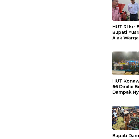
HUT RI ke-8
Bupati Yus
Ajak Warga
Sampah Me
Sumber
Penghasila
HUT Konaw
66 Dinilai B
Dampak Ny
Bagi Masya
Bupati Dam