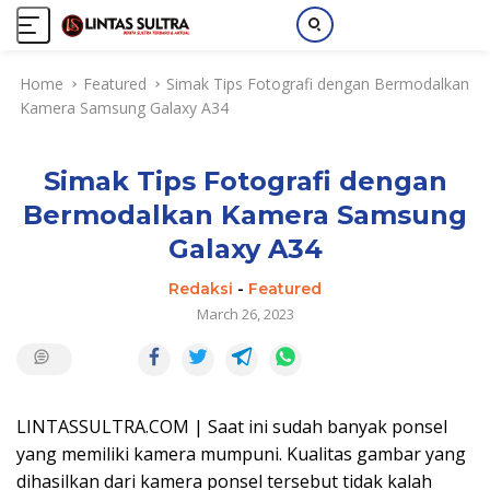
S
Home
Featured
Simak Tips Fotografi dengan Bermodalkan
k
Kamera Samsung Galaxy A34
i
p
t
Simak Tips Fotografi dengan
o
c
Bermodalkan Kamera Samsung
o
Galaxy A34
n
t
Redaksi
-
Featured
e
March 26, 2023
n
t
LINTASSULTRA.COM | Saat ini sudah banyak ponsel
yang memiliki kamera mumpuni. Kualitas gambar yang
dihasilkan dari kamera ponsel tersebut tidak kalah