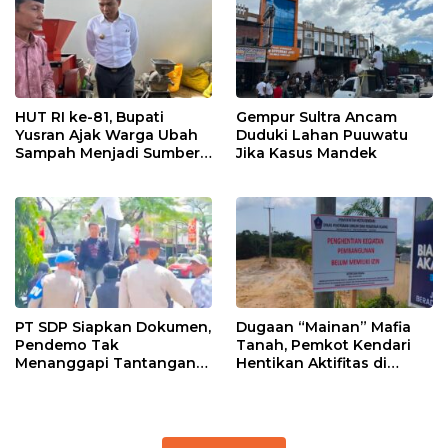
HUT RI ke-81, Bupati
Gempur Sultra Ancam
Yusran Ajak Warga Ubah
Duduki Lahan Puuwatu
Sampah Menjadi Sumber
Jika Kasus Mandek
Penghasilan
PT SDP Siapkan Dokumen,
Dugaan “Mainan” Mafia
Pendemo Tak
Tanah, Pemkot Kendari
Menanggapi Tantangan
Hentikan Aktifitas di
Adu Data
Lahan Sengketa Puwatu