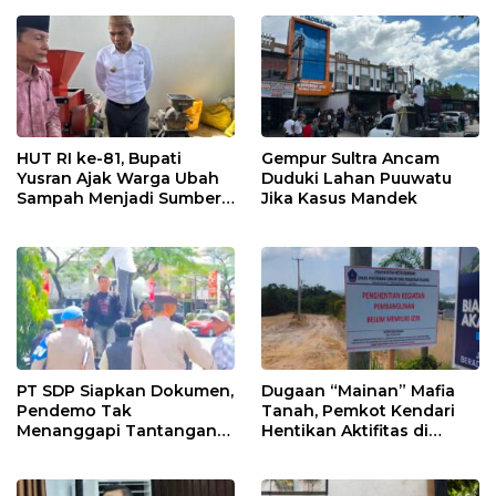
HUT RI ke-81, Bupati
Gempur Sultra Ancam
Yusran Ajak Warga Ubah
Duduki Lahan Puuwatu
Sampah Menjadi Sumber
Jika Kasus Mandek
Penghasilan
PT SDP Siapkan Dokumen,
Dugaan “Mainan” Mafia
Pendemo Tak
Tanah, Pemkot Kendari
Menanggapi Tantangan
Hentikan Aktifitas di
Adu Data
Lahan Sengketa Puwatu