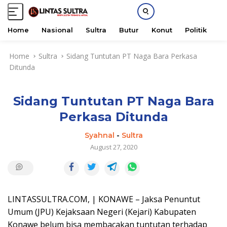
Home
Nasional
Sultra
Butur
Konut
Politik
H
S
Home
Sultra
Sidang Tuntutan PT Naga Bara Perkasa
k
Ditunda
i
p
t
Sidang Tuntutan PT Naga Bara
o
c
Perkasa Ditunda
o
n
Syahnal
-
Sultra
t
August 27, 2020
e
n
t
LINTASSULTRA.COM, | KONAWE – Jaksa Penuntut
Umum (JPU) Kejaksaan Negeri (Kejari) Kabupaten
Konawe belum bisa membacakan tuntutan terhadap