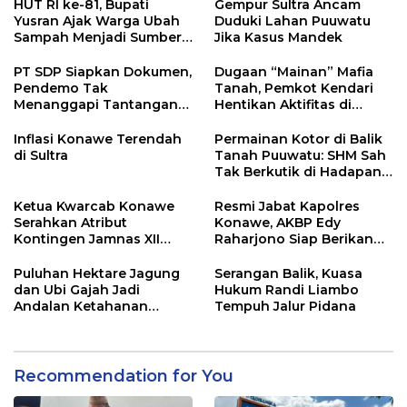
HUT RI ke-81, Bupati
Gempur Sultra Ancam
Yusran Ajak Warga Ubah
Duduki Lahan Puuwatu
Sampah Menjadi Sumber
Jika Kasus Mandek
Penghasilan
PT SDP Siapkan Dokumen,
Dugaan “Mainan” Mafia
Pendemo Tak
Tanah, Pemkot Kendari
Menanggapi Tantangan
Hentikan Aktifitas di
Adu Data
Lahan Sengketa Puwatu
Inflasi Konawe Terendah
Permainan Kotor di Balik
di Sultra
Tanah Puuwatu: SHM Sah
Tak Berkutik di Hadapan
Dugaan Mafia
Ketua Kwarcab Konawe
Resmi Jabat Kapolres
Serahkan Atribut
Konawe, AKBP Edy
Kontingen Jamnas XII
Raharjono Siap Berikan
2026
Pelayanan Terbaik
Puluhan Hektare Jagung
Serangan Balik, Kuasa
dan Ubi Gajah Jadi
Hukum Randi Liambo
Andalan Ketahanan
Tempuh Jalur Pidana
Pangan di Tirawuta
Recommendation for You