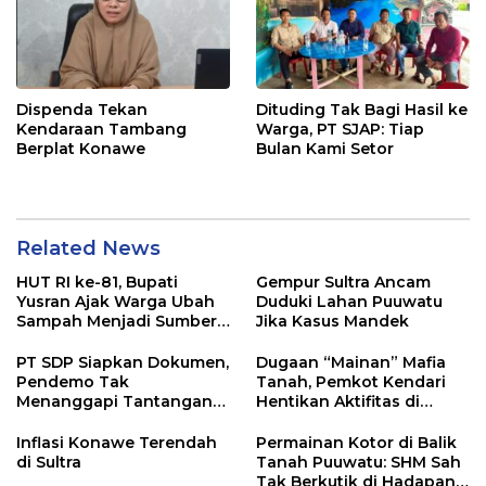
Dispenda Tekan
Dituding Tak Bagi Hasil ke
Kendaraan Tambang
Warga, PT SJAP: Tiap
Berplat Konawe
Bulan Kami Setor
Related News
HUT RI ke-81, Bupati
Gempur Sultra Ancam
Yusran Ajak Warga Ubah
Duduki Lahan Puuwatu
Sampah Menjadi Sumber
Jika Kasus Mandek
Penghasilan
PT SDP Siapkan Dokumen,
Dugaan “Mainan” Mafia
Pendemo Tak
Tanah, Pemkot Kendari
Menanggapi Tantangan
Hentikan Aktifitas di
Adu Data
Lahan Sengketa Puwatu
Inflasi Konawe Terendah
Permainan Kotor di Balik
di Sultra
Tanah Puuwatu: SHM Sah
Tak Berkutik di Hadapan