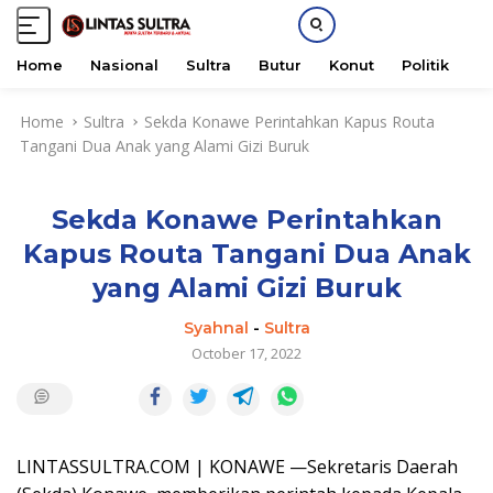
Home
Nasional
Sultra
Butur
Konut
Politik
H
S
Home
Sultra
Sekda Konawe Perintahkan Kapus Routa
k
Tangani Dua Anak yang Alami Gizi Buruk
i
p
t
Sekda Konawe Perintahkan
o
c
Kapus Routa Tangani Dua Anak
o
yang Alami Gizi Buruk
n
t
Syahnal
-
Sultra
e
October 17, 2022
n
t
LINTASSULTRA.COM | KONAWE —Sekretaris Daerah