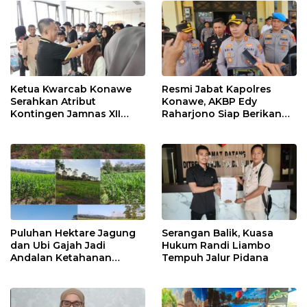
Ketua Kwarcab Konawe
Resmi Jabat Kapolres
Serahkan Atribut
Konawe, AKBP Edy
Kontingen Jamnas XII
Raharjono Siap Berikan
2026
Pelayanan Terbaik
Puluhan Hektare Jagung
Serangan Balik, Kuasa
dan Ubi Gajah Jadi
Hukum Randi Liambo
Andalan Ketahanan
Tempuh Jalur Pidana
Pangan di Tirawuta