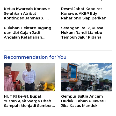
Dugaan Mafia
Ketua Kwarcab Konawe
Resmi Jabat Kapolres
Serahkan Atribut
Konawe, AKBP Edy
Kontingen Jamnas XII
Raharjono Siap Berikan
2026
Pelayanan Terbaik
Puluhan Hektare Jagung
Serangan Balik, Kuasa
dan Ubi Gajah Jadi
Hukum Randi Liambo
Andalan Ketahanan
Tempuh Jalur Pidana
Pangan di Tirawuta
Recommendation for You
HUT RI ke-81, Bupati
Gempur Sultra Ancam
Yusran Ajak Warga Ubah
Duduki Lahan Puuwatu
Sampah Menjadi Sumber
Jika Kasus Mandek
Penghasilan