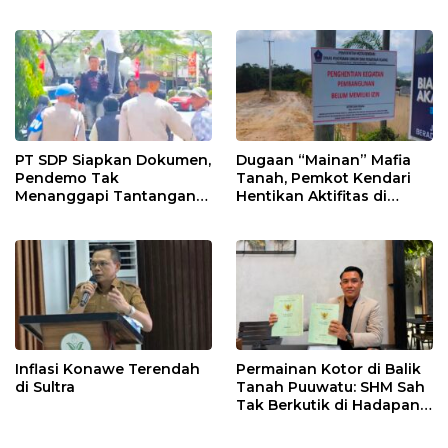
Penghasilan
PT SDP Siapkan Dokumen,
Dugaan “Mainan” Mafia
Pendemo Tak
Tanah, Pemkot Kendari
Menanggapi Tantangan
Hentikan Aktifitas di
Adu Data
Lahan Sengketa Puwatu
Inflasi Konawe Terendah
Permainan Kotor di Balik
di Sultra
Tanah Puuwatu: SHM Sah
Tak Berkutik di Hadapan
Dugaan Mafia