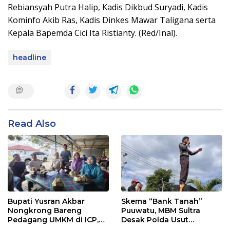
Rebiansyah Putra Halip, Kadis Dikbud Suryadi, Kadis
Kominfo Akib Ras, Kadis Dinkes Mawar Taligana serta
Kepala Bapemda Cici Ita Ristianty. (Red/Inal).
headline
Read Also
Bupati Yusran Akbar
Skema “Bank Tanah”
Nongkrong Bareng
Puuwatu, MBM Sultra
Pedagang UMKM di ICP,
Desak Polda Usut
Tegaskan Komitmen
Keterlibatan Adik Ketua