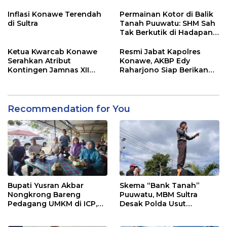
Adu Data
Lahan Sengketa Puwatu
Inflasi Konawe Terendah
Permainan Kotor di Balik
di Sultra
Tanah Puuwatu: SHM Sah
Tak Berkutik di Hadapan
Dugaan Mafia
Ketua Kwarcab Konawe
Resmi Jabat Kapolres
Serahkan Atribut
Konawe, AKBP Edy
Kontingen Jamnas XII
Raharjono Siap Berikan
2026
Pelayanan Terbaik
Recommendation for You
Bupati Yusran Akbar
Skema “Bank Tanah”
Nongkrong Bareng
Puuwatu, MBM Sultra
Pedagang UMKM di ICP,
Desak Polda Usut
Tegaskan Komitmen
Keterlibatan Adik Ketua
Hidupkan Ekonomi
Kadin