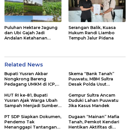
Puluhan Hektare Jagung
Serangan Balik, Kuasa
dan Ubi Gajah Jadi
Hukum Randi Liambo
Andalan Ketahanan
Tempuh Jalur Pidana
Pangan di Tirawuta
Related News
Bupati Yusran Akbar
Skema “Bank Tanah”
Nongkrong Bareng
Puuwatu, MBM Sultra
Pedagang UMKM di ICP,
Desak Polda Usut
Tegaskan Komitmen
Keterlibatan Adik Ketua
Hidupkan Ekonomi
Kadin
HUT RI ke-81, Bupati
Gempur Sultra Ancam
Kerakyatan
Yusran Ajak Warga Ubah
Duduki Lahan Puuwatu
Sampah Menjadi Sumber
Jika Kasus Mandek
Penghasilan
PT SDP Siapkan Dokumen,
Dugaan “Mainan” Mafia
Pendemo Tak
Tanah, Pemkot Kendari
Menanggapi Tantangan
Hentikan Aktifitas di