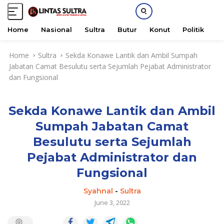
Home
Nasional
Sultra
Butur
Konut
Politik
H
S
Home
Sultra
Sekda Konawe Lantik dan Ambil Sumpah
k
Jabatan Camat Besulutu serta Sejumlah Pejabat Administrator
i
dan Fungsional
p
t
o
Sekda Konawe Lantik dan Ambil
c
o
Sumpah Jabatan Camat
n
Besulutu serta Sejumlah
t
e
Pejabat Administrator dan
n
Fungsional
t
Syahnal
-
Sultra
June 3, 2022