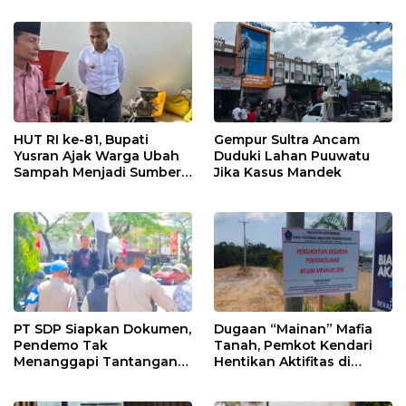
Hidupkan Ekonomi
Kadin
Kerakyatan
HUT RI ke-81, Bupati
Gempur Sultra Ancam
Yusran Ajak Warga Ubah
Duduki Lahan Puuwatu
Sampah Menjadi Sumber
Jika Kasus Mandek
Penghasilan
PT SDP Siapkan Dokumen,
Dugaan “Mainan” Mafia
Pendemo Tak
Tanah, Pemkot Kendari
Menanggapi Tantangan
Hentikan Aktifitas di
Adu Data
Lahan Sengketa Puwatu