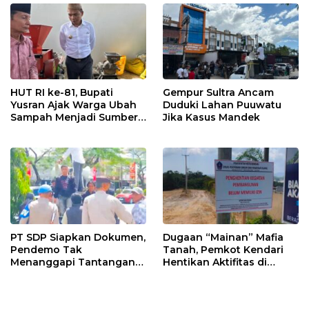
HUT RI ke-81, Bupati
Gempur Sultra Ancam
Yusran Ajak Warga Ubah
Duduki Lahan Puuwatu
Sampah Menjadi Sumber
Jika Kasus Mandek
Penghasilan
PT SDP Siapkan Dokumen,
Dugaan “Mainan” Mafia
Pendemo Tak
Tanah, Pemkot Kendari
Menanggapi Tantangan
Hentikan Aktifitas di
Adu Data
Lahan Sengketa Puwatu