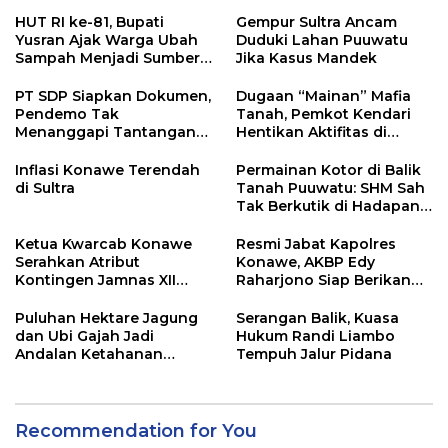
HUT RI ke-81, Bupati
Gempur Sultra Ancam
Yusran Ajak Warga Ubah
Duduki Lahan Puuwatu
Sampah Menjadi Sumber
Jika Kasus Mandek
Penghasilan
PT SDP Siapkan Dokumen,
Dugaan “Mainan” Mafia
Pendemo Tak
Tanah, Pemkot Kendari
Menanggapi Tantangan
Hentikan Aktifitas di
Adu Data
Lahan Sengketa Puwatu
Inflasi Konawe Terendah
Permainan Kotor di Balik
di Sultra
Tanah Puuwatu: SHM Sah
Tak Berkutik di Hadapan
Dugaan Mafia
Ketua Kwarcab Konawe
Resmi Jabat Kapolres
Serahkan Atribut
Konawe, AKBP Edy
Kontingen Jamnas XII
Raharjono Siap Berikan
2026
Pelayanan Terbaik
Puluhan Hektare Jagung
Serangan Balik, Kuasa
dan Ubi Gajah Jadi
Hukum Randi Liambo
Andalan Ketahanan
Tempuh Jalur Pidana
Pangan di Tirawuta
Recommendation for You