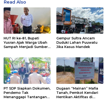
Read Also
HUT RI ke-81, Bupati
Gempur Sultra Ancam
Yusran Ajak Warga Ubah
Duduki Lahan Puuwatu
Sampah Menjadi Sumber
Jika Kasus Mandek
Penghasilan
PT SDP Siapkan Dokumen,
Dugaan “Mainan” Mafia
Pendemo Tak
Tanah, Pemkot Kendari
Menanggapi Tantangan
Hentikan Aktifitas di
Adu Data
Lahan Sengketa Puwatu