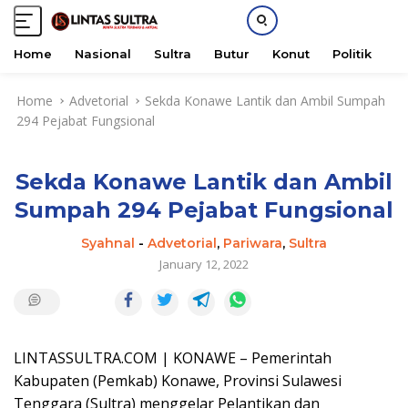
Home
Nasional
Sultra
Butur
Konut
Politik
H
S
Home
Advetorial
Sekda Konawe Lantik dan Ambil Sumpah
k
294 Pejabat Fungsional
i
p
t
Sekda Konawe Lantik dan Ambil
o
c
Sumpah 294 Pejabat Fungsional
o
n
Syahnal
-
Advetorial
,
Pariwara
,
Sultra
t
January 12, 2022
e
n
t
LINTASSULTRA.COM | KONAWE – Pemerintah
Kabupaten (Pemkab) Konawe, Provinsi Sulawesi
Tenggara (Sultra) menggelar Pelantikan dan