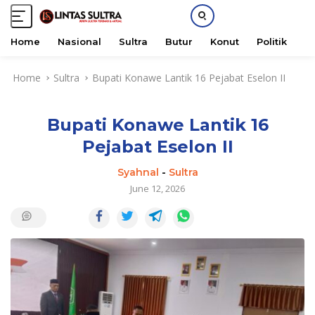
Home
Nasional
Sultra
Butur
Konut
Politik
H
S
Home
Sultra
Bupati Konawe Lantik 16 Pejabat Eselon II
k
i
p
Bupati Konawe Lantik 16
t
o
Pejabat Eselon II
c
o
Syahnal
-
Sultra
n
June 12, 2026
t
e
n
t