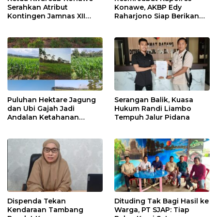
Serahkan Atribut
Konawe, AKBP Edy
Kontingen Jamnas XII
Raharjono Siap Berikan
2026
Pelayanan Terbaik
Puluhan Hektare Jagung
Serangan Balik, Kuasa
dan Ubi Gajah Jadi
Hukum Randi Liambo
Andalan Ketahanan
Tempuh Jalur Pidana
Pangan di Tirawuta
Dispenda Tekan
Dituding Tak Bagi Hasil ke
Kendaraan Tambang
Warga, PT SJAP: Tiap