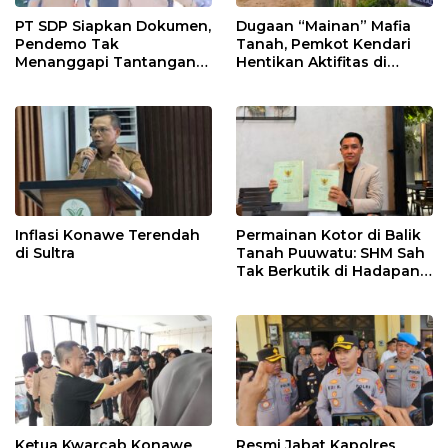
PT SDP Siapkan Dokumen,
Dugaan “Mainan” Mafia
Pendemo Tak
Tanah, Pemkot Kendari
Menanggapi Tantangan
Hentikan Aktifitas di
Adu Data
Lahan Sengketa Puwatu
Inflasi Konawe Terendah
Permainan Kotor di Balik
di Sultra
Tanah Puuwatu: SHM Sah
Tak Berkutik di Hadapan
Dugaan Mafia
Ketua Kwarcab Konawe
Resmi Jabat Kapolres