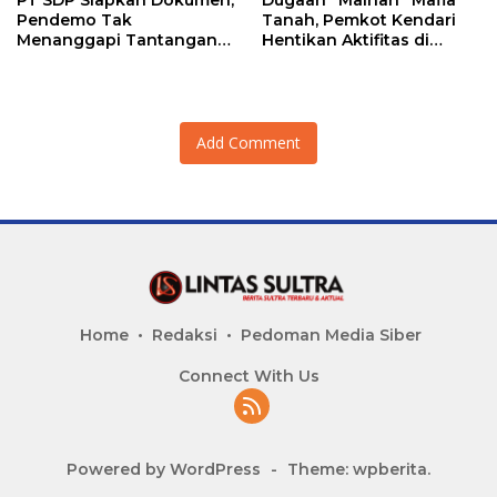
PT SDP Siapkan Dokumen,
Dugaan “Mainan” Mafia
Pendemo Tak
Tanah, Pemkot Kendari
Menanggapi Tantangan
Hentikan Aktifitas di
Adu Data
Lahan Sengketa Puwatu
Add Comment
Home
Redaksi
Pedoman Media Siber
Connect With Us
Powered by WordPress
-
Theme: wpberita.