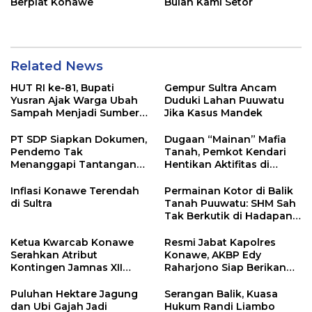
Berplat Konawe
Bulan Kami Setor
Related News
HUT RI ke-81, Bupati
Gempur Sultra Ancam
Yusran Ajak Warga Ubah
Duduki Lahan Puuwatu
Sampah Menjadi Sumber
Jika Kasus Mandek
Penghasilan
PT SDP Siapkan Dokumen,
Dugaan “Mainan” Mafia
Pendemo Tak
Tanah, Pemkot Kendari
Menanggapi Tantangan
Hentikan Aktifitas di
Adu Data
Lahan Sengketa Puwatu
Inflasi Konawe Terendah
Permainan Kotor di Balik
di Sultra
Tanah Puuwatu: SHM Sah
Tak Berkutik di Hadapan
Dugaan Mafia
Ketua Kwarcab Konawe
Resmi Jabat Kapolres
Serahkan Atribut
Konawe, AKBP Edy
Kontingen Jamnas XII
Raharjono Siap Berikan
2026
Pelayanan Terbaik
Puluhan Hektare Jagung
Serangan Balik, Kuasa
dan Ubi Gajah Jadi
Hukum Randi Liambo