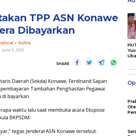
Ad
takan TPP ASN Konawe
era Dibayarkan
«
yahnal
-
Sultra
HUT
June 5, 2022
Yus
Ub
Men
SHARE
Pen
ris Daerah (Sekda) Konawe, Ferdinand Sapan
Opi
an pembayaran Tambahan Penghasilan Pegawai
 di bayarkan.
Pra
Ote
erapa waktu lalu saat membuka acara Ekspose
Pem
Aula BKPSDM.
yar,” tegas Jenderal ASN Konawe tersebut.
Ser