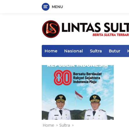
MENU
Skip
to
content
Home
Nasional
Sultra
Butur
Home
Sultra