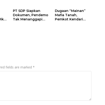
PT SDP Siapkan
Dugaan “Mainan”
Dokumen, Pendemo
Mafia Tanah,
Jika
Tak Menanggapi
Pemkot Kendari
Tantangan Adu Data
Hentikan Aktifitas di
Lahan Sengketa
Puwatu
red fields are marked
*