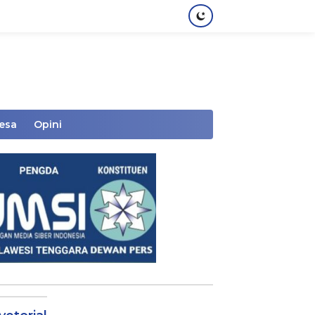
Desa
Opini