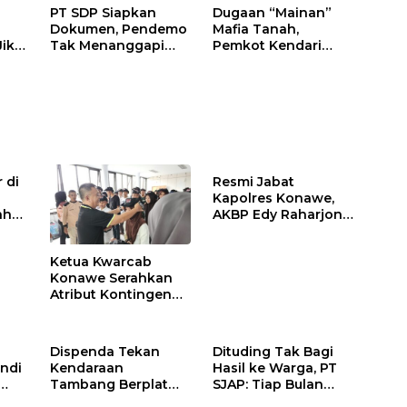
PT SDP Siapkan
Dugaan “Mainan”
Dokumen, Pendemo
Mafia Tanah,
Jika
Tak Menanggapi
Pemkot Kendari
Tantangan Adu Data
Hentikan Aktifitas di
Lahan Sengketa
Puwatu
 di
Resmi Jabat
Kapolres Konawe,
ah
AKBP Edy Raharjono
Siap Berikan
n
Pelayanan Terbaik
Ketua Kwarcab
Konawe Serahkan
Atribut Kontingen
Jamnas XII 2026
Dispenda Tekan
Dituding Tak Bagi
ndi
Kendaraan
Hasil ke Warga, PT
Tambang Berplat
SJAP: Tiap Bulan
Konawe
Kami Setor