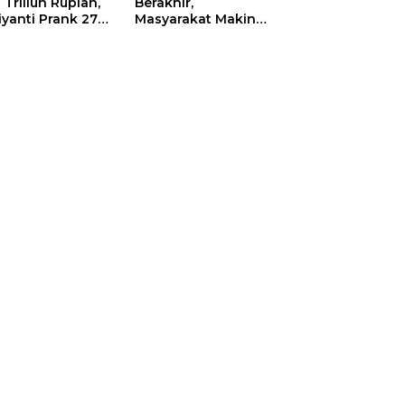
 Triliun Rupiah,
Berakhir,
iyanti Prank 270
Masyarakat Makin
a Orang
Menjerit