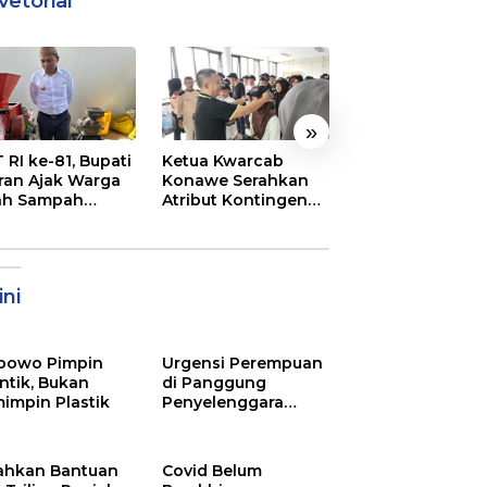
vetorial
»
 RI ke-81, Bupati
Ketua Kwarcab
Semarak
ran Ajak Warga
Konawe Serahkan
Pembukaan MT
ah Sampah
Atribut Kontingen
XXXI Sultra, Ini K
jadi Sumber
Jamnas XII 2026
Bupati Konawe
ghasilan
ni
bowo Pimpin
Urgensi Perempuan
ntik, Bukan
di Panggung
impin Plastik
Penyelenggara
Pemilu
ahkan Bantuan
Covid Belum