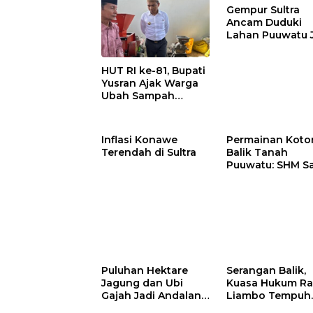
Gempur Sultra
Ancam Duduki
Lahan Puuwatu 
Kasus Mandek
HUT RI ke-81, Bupati
Yusran Ajak Warga
Ubah Sampah
Menjadi Sumber
Penghasilan
Inflasi Konawe
Permainan Kotor
Terendah di Sultra
Balik Tanah
Puuwatu: SHM S
Tak Berkutik di
Hadapan Dugaa
Mafia
Puluhan Hektare
Serangan Balik,
Jagung dan Ubi
Kuasa Hukum Ra
Gajah Jadi Andalan
Liambo Tempuh
Ketahanan Pangan
Jalur Pidana