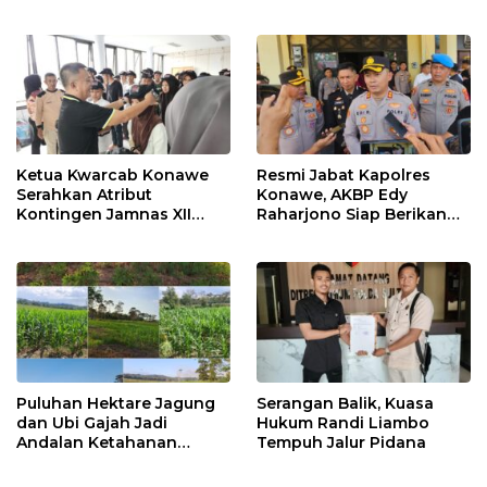
Dugaan Mafia
Ketua Kwarcab Konawe
Resmi Jabat Kapolres
Serahkan Atribut
Konawe, AKBP Edy
Kontingen Jamnas XII
Raharjono Siap Berikan
2026
Pelayanan Terbaik
Puluhan Hektare Jagung
Serangan Balik, Kuasa
dan Ubi Gajah Jadi
Hukum Randi Liambo
Andalan Ketahanan
Tempuh Jalur Pidana
Pangan di Tirawuta