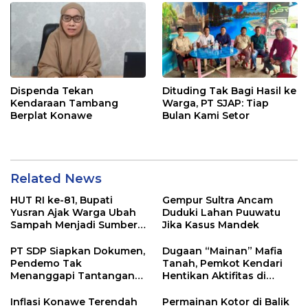
Dispenda Tekan
Dituding Tak Bagi Hasil ke
Kendaraan Tambang
Warga, PT SJAP: Tiap
Berplat Konawe
Bulan Kami Setor
Related News
HUT RI ke-81, Bupati
Gempur Sultra Ancam
Yusran Ajak Warga Ubah
Duduki Lahan Puuwatu
Sampah Menjadi Sumber
Jika Kasus Mandek
Penghasilan
PT SDP Siapkan Dokumen,
Dugaan “Mainan” Mafia
Pendemo Tak
Tanah, Pemkot Kendari
Menanggapi Tantangan
Hentikan Aktifitas di
Adu Data
Lahan Sengketa Puwatu
Inflasi Konawe Terendah
Permainan Kotor di Balik