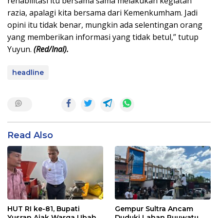
rehabilitasi itu bersama sama melakukan kegiatan
razia, apalagi kita bersama dari Kemenkumham. Jadi
opini itu tidak benar, mungkin ada selentingan orang
yang memberikan informasi yang tidak betul,” tutup
Yuyun.
(Red/Inal).
headline
Read Also
HUT RI ke-81, Bupati
Gempur Sultra Ancam
Yusran Ajak Warga Ubah
Duduki Lahan Puuwatu