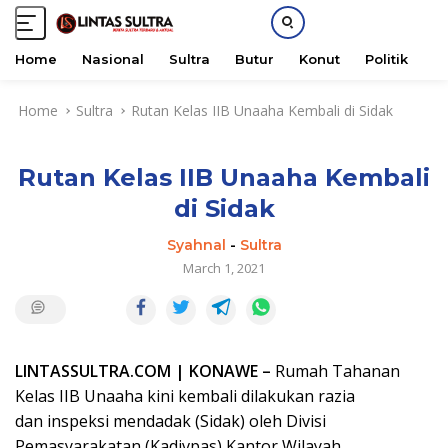
Home
Nasional
Sultra
Butur
Konut
Politik
H
S
Home
Sultra
Rutan Kelas IIB Unaaha Kembali di Sidak
k
i
p
Rutan Kelas IIB Unaaha Kembali
t
o
di Sidak
c
o
Syahnal
-
Sultra
n
March 1, 2021
t
e
n
t
LINTASSULTRA.COM | KONAWE –
Rumah Tahanan
Kelas IIB Unaaha kini kembali dilakukan razia
dan inspeksi mendadak (Sidak) oleh Divisi
Pemasyarakatan (Kadivpas) Kantor Wilayah