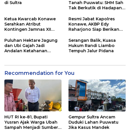
di Sultra
Tanah Puuwatu: SHM Sah
Tak Berkutik di Hadapan
Dugaan Mafia
Ketua Kwarcab Konawe
Resmi Jabat Kapolres
Serahkan Atribut
Konawe, AKBP Edy
Kontingen Jamnas XII
Raharjono Siap Berikan
2026
Pelayanan Terbaik
Puluhan Hektare Jagung
Serangan Balik, Kuasa
dan Ubi Gajah Jadi
Hukum Randi Liambo
Andalan Ketahanan
Tempuh Jalur Pidana
Pangan di Tirawuta
Recommendation for You
HUT RI ke-81, Bupati
Gempur Sultra Ancam
Yusran Ajak Warga Ubah
Duduki Lahan Puuwatu
Sampah Menjadi Sumber
Jika Kasus Mandek