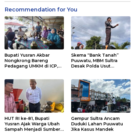
Recommendation for You
Bupati Yusran Akbar
Skema “Bank Tanah”
Nongkrong Bareng
Puuwatu, MBM Sultra
Pedagang UMKM di ICP,
Desak Polda Usut
Tegaskan Komitmen
Keterlibatan Adik Ketua
Hidupkan Ekonomi
Kadin
Kerakyatan
HUT RI ke-81, Bupati
Gempur Sultra Ancam
Yusran Ajak Warga Ubah
Duduki Lahan Puuwatu
Sampah Menjadi Sumber
Jika Kasus Mandek
Penghasilan