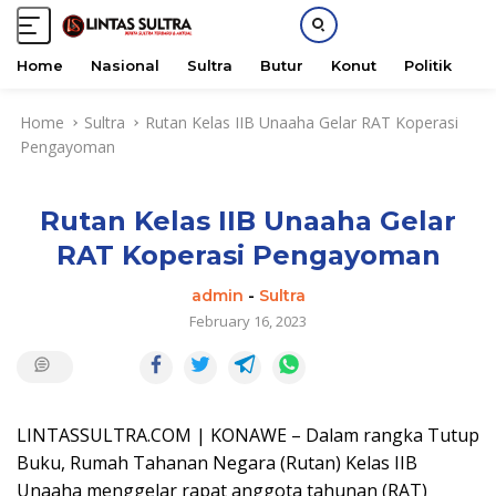
Home
Nasional
Sultra
Butur
Konut
Politik
H
S
Home
Sultra
Rutan Kelas IIB Unaaha Gelar RAT Koperasi
k
Pengayoman
i
p
t
Rutan Kelas IIB Unaaha Gelar
o
c
RAT Koperasi Pengayoman
o
n
admin
-
Sultra
t
February 16, 2023
e
n
t
LINTASSULTRA.COM | KONAWE – Dalam rangka Tutup
Buku, Rumah Tahanan Negara (Rutan) Kelas IIB
Unaaha menggelar rapat anggota tahunan (RAT)