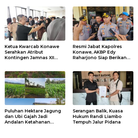
Ketua Kwarcab Konawe
Resmi Jabat Kapolres
Serahkan Atribut
Konawe, AKBP Edy
Kontingen Jamnas XII
Raharjono Siap Berikan
2026
Pelayanan Terbaik
Puluhan Hektare Jagung
Serangan Balik, Kuasa
dan Ubi Gajah Jadi
Hukum Randi Liambo
Andalan Ketahanan
Tempuh Jalur Pidana
Pangan di Tirawuta