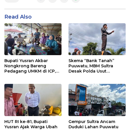
Read Also
Bupati Yusran Akbar
Skema “Bank Tanah”
Nongkrong Bareng
Puuwatu, MBM Sultra
Pedagang UMKM di ICP,
Desak Polda Usut
Tegaskan Komitmen
Keterlibatan Adik Ketua
Hidupkan Ekonomi
Kadin
Kerakyatan
HUT RI ke-81, Bupati
Gempur Sultra Ancam
Yusran Ajak Warga Ubah
Duduki Lahan Puuwatu