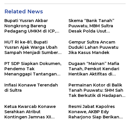
Related News
Bupati Yusran Akbar
Skema “Bank Tanah”
Nongkrong Bareng
Puuwatu, MBM Sultra
Pedagang UMKM di ICP,
Desak Polda Usut
Tegaskan Komitmen
Keterlibatan Adik Ketua
Hidupkan Ekonomi
Kadin
HUT RI ke-81, Bupati
Gempur Sultra Ancam
Kerakyatan
Yusran Ajak Warga Ubah
Duduki Lahan Puuwatu
Sampah Menjadi Sumber
Jika Kasus Mandek
Penghasilan
PT SDP Siapkan Dokumen,
Dugaan “Mainan” Mafia
Pendemo Tak
Tanah, Pemkot Kendari
Menanggapi Tantangan
Hentikan Aktifitas di
Adu Data
Lahan Sengketa Puwatu
Inflasi Konawe Terendah
Permainan Kotor di Balik
di Sultra
Tanah Puuwatu: SHM Sah
Tak Berkutik di Hadapan
Dugaan Mafia
Ketua Kwarcab Konawe
Resmi Jabat Kapolres
Serahkan Atribut
Konawe, AKBP Edy
Kontingen Jamnas XII
Raharjono Siap Berikan
2026
Pelayanan Terbaik