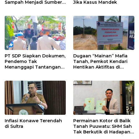
Sampah Menjadi Sumber
Jika Kasus Mandek
Penghasilan
PT SDP Siapkan Dokumen,
Dugaan “Mainan” Mafia
Pendemo Tak
Tanah, Pemkot Kendari
Menanggapi Tantangan
Hentikan Aktifitas di
Adu Data
Lahan Sengketa Puwatu
Inflasi Konawe Terendah
Permainan Kotor di Balik
di Sultra
Tanah Puuwatu: SHM Sah
Tak Berkutik di Hadapan
Dugaan Mafia