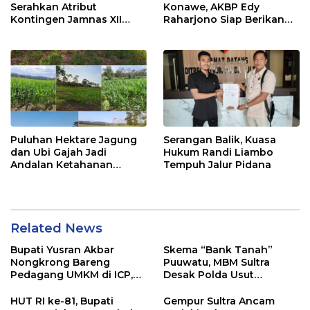
Serahkan Atribut
Konawe, AKBP Edy
Kontingen Jamnas XII
Raharjono Siap Berikan
2026
Pelayanan Terbaik
Puluhan Hektare Jagung
Serangan Balik, Kuasa
dan Ubi Gajah Jadi
Hukum Randi Liambo
Andalan Ketahanan
Tempuh Jalur Pidana
Pangan di Tirawuta
Related News
Bupati Yusran Akbar
Skema “Bank Tanah”
Nongkrong Bareng
Puuwatu, MBM Sultra
Pedagang UMKM di ICP,
Desak Polda Usut
Tegaskan Komitmen
Keterlibatan Adik Ketua
Hidupkan Ekonomi
Kadin
HUT RI ke-81, Bupati
Gempur Sultra Ancam