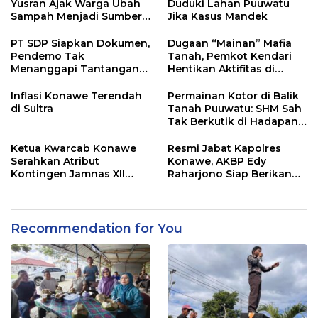
Kerakyatan
Yusran Ajak Warga Ubah
Duduki Lahan Puuwatu
Sampah Menjadi Sumber
Jika Kasus Mandek
Penghasilan
PT SDP Siapkan Dokumen,
Dugaan “Mainan” Mafia
Pendemo Tak
Tanah, Pemkot Kendari
Menanggapi Tantangan
Hentikan Aktifitas di
Adu Data
Lahan Sengketa Puwatu
Inflasi Konawe Terendah
Permainan Kotor di Balik
di Sultra
Tanah Puuwatu: SHM Sah
Tak Berkutik di Hadapan
Dugaan Mafia
Ketua Kwarcab Konawe
Resmi Jabat Kapolres
Serahkan Atribut
Konawe, AKBP Edy
Kontingen Jamnas XII
Raharjono Siap Berikan
2026
Pelayanan Terbaik
Recommendation for You