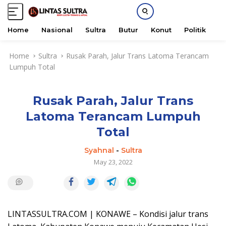
Home
Nasional
Sultra
Butur
Konut
Politik
H
S
Home
Sultra
Rusak Parah, Jalur Trans Latoma Terancam
k
Lumpuh Total
i
p
t
Rusak Parah, Jalur Trans
o
c
Latoma Terancam Lumpuh
o
Total
n
t
Syahnal
-
Sultra
e
May 23, 2022
n
t
LINTASSULTRA.COM | KONAWE – Kondisi jalur trans