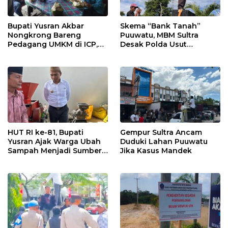
Bupati Yusran Akbar
Skema “Bank Tanah”
Nongkrong Bareng
Puuwatu, MBM Sultra
Pedagang UMKM di ICP,
Desak Polda Usut
Tegaskan Komitmen
Keterlibatan Adik Ketua
Hidupkan Ekonomi
Kadin
Kerakyatan
HUT RI ke-81, Bupati
Gempur Sultra Ancam
Yusran Ajak Warga Ubah
Duduki Lahan Puuwatu
Sampah Menjadi Sumber
Jika Kasus Mandek
Penghasilan