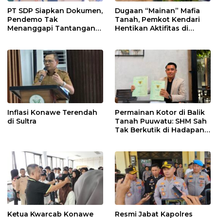
PT SDP Siapkan Dokumen,
Dugaan “Mainan” Mafia
Pendemo Tak
Tanah, Pemkot Kendari
Menanggapi Tantangan
Hentikan Aktifitas di
Adu Data
Lahan Sengketa Puwatu
Inflasi Konawe Terendah
Permainan Kotor di Balik
di Sultra
Tanah Puuwatu: SHM Sah
Tak Berkutik di Hadapan
Dugaan Mafia
Ketua Kwarcab Konawe
Resmi Jabat Kapolres