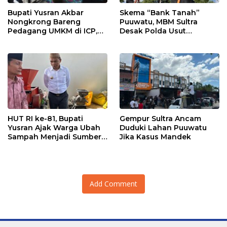
Bupati Yusran Akbar
Skema “Bank Tanah”
Nongkrong Bareng
Puuwatu, MBM Sultra
Pedagang UMKM di ICP,
Desak Polda Usut
Tegaskan Komitmen
Keterlibatan Adik Ketua
Hidupkan Ekonomi
Kadin
Kerakyatan
HUT RI ke-81, Bupati
Gempur Sultra Ancam
Yusran Ajak Warga Ubah
Duduki Lahan Puuwatu
Sampah Menjadi Sumber
Jika Kasus Mandek
Penghasilan
Add Comment