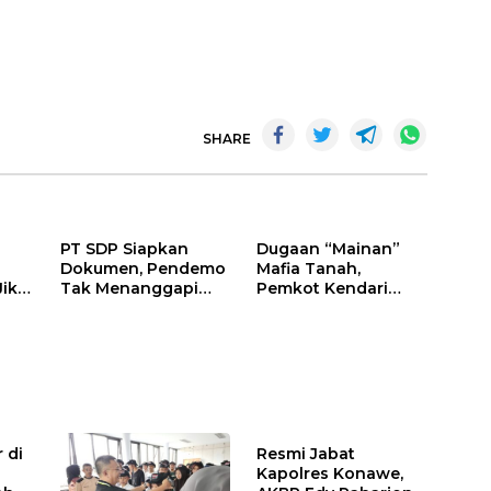
SHARE
PT SDP Siapkan
Dugaan “Mainan”
Dokumen, Pendemo
Mafia Tanah,
Jika
Tak Menanggapi
Pemkot Kendari
Tantangan Adu Data
Hentikan Aktifitas di
Lahan Sengketa
Puwatu
 di
Resmi Jabat
Kapolres Konawe,