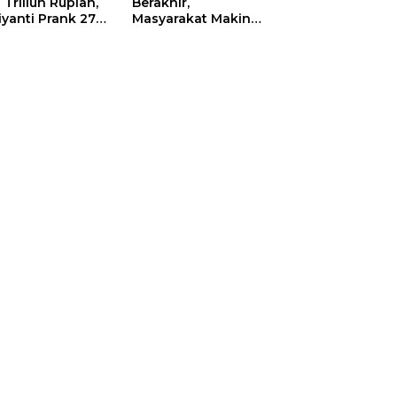
 Triliun Rupiah,
Berakhir,
iyanti Prank 270
Masyarakat Makin
a Orang
Menjerit