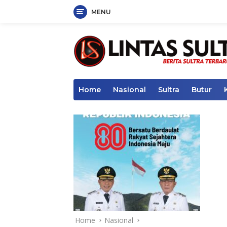
MENU
Skip
to
content
Home
Nasional
Sultra
Butur
Home
Nasional