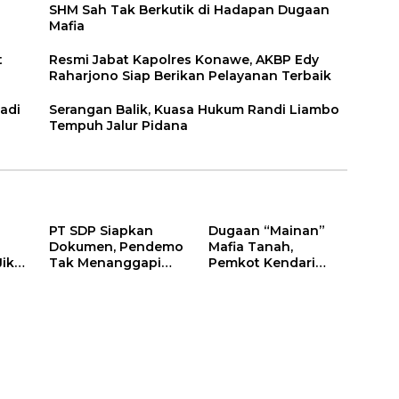
SHM Sah Tak Berkutik di Hadapan Dugaan
Mafia
t
Resmi Jabat Kapolres Konawe, AKBP Edy
Raharjono Siap Berikan Pelayanan Terbaik
adi
Serangan Balik, Kuasa Hukum Randi Liambo
Tempuh Jalur Pidana
PT SDP Siapkan
Dugaan “Mainan”
Dokumen, Pendemo
Mafia Tanah,
Jika
Tak Menanggapi
Pemkot Kendari
Tantangan Adu Data
Hentikan Aktifitas di
Lahan Sengketa
Puwatu