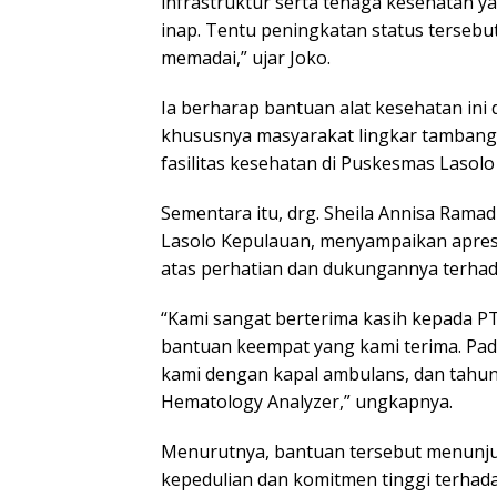
infrastruktur serta tenaga kesehatan y
inap. Tentu peningkatan status tersebu
memadai,” ujar Joko.
Ia berharap bantuan alat kesehatan in
khususnya masyarakat lingkar tambang,
fasilitas kesehatan di Puskesmas Lasol
Sementara itu, drg. Sheila Annisa Ram
Lasolo Kepulauan, menyampaikan apresi
atas perhatian dan dukungannya terhad
“Kami sangat berterima kasih kepada PT
bantuan keempat yang kami terima. Pa
kami dengan kapal ambulans, dan tahun
Hematology Analyzer,” ungkapnya.
Menurutnya, bantuan tersebut menunju
kepedulian dan komitmen tinggi terhad