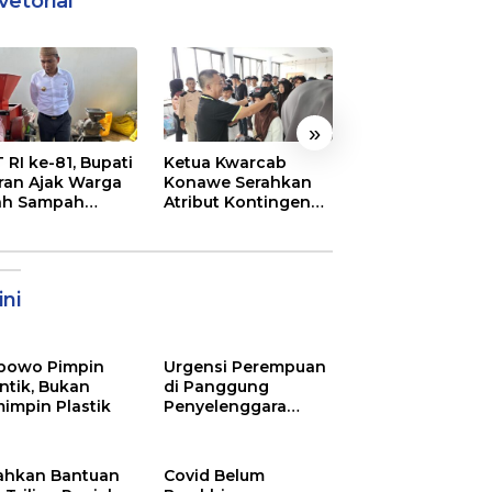
vetorial
»
 RI ke-81, Bupati
Ketua Kwarcab
Semarak
ran Ajak Warga
Konawe Serahkan
Pembukaan MT
ah Sampah
Atribut Kontingen
XXXI Sultra, Ini K
jadi Sumber
Jamnas XII 2026
Bupati Konawe
ghasilan
ni
bowo Pimpin
Urgensi Perempuan
ntik, Bukan
di Panggung
impin Plastik
Penyelenggara
Pemilu
ahkan Bantuan
Covid Belum