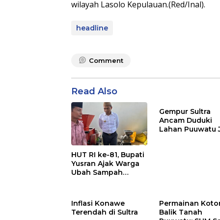
wilayah Lasolo Kepulauan.(Red/Inal).
headline
Comment
Read Also
Gempur Sultra
Ancam Duduki
Lahan Puuwatu 
Kasus Mandek
HUT RI ke-81, Bupati
Yusran Ajak Warga
Ubah Sampah
Menjadi Sumber
Penghasilan
Inflasi Konawe
Permainan Kotor
Terendah di Sultra
Balik Tanah