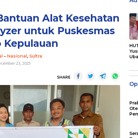
Ad
Bantuan Alat Kesehatan
yzer untuk Puskesmas
«
o Kepulauan
HUT
Yus
al
-
Nasional
,
Sultra
Ub
Men
cember 23, 2025
Pen
SHARE
Opi
Pra
Ote
Pem
Ser