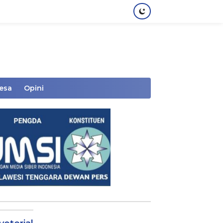
Desa
Opini