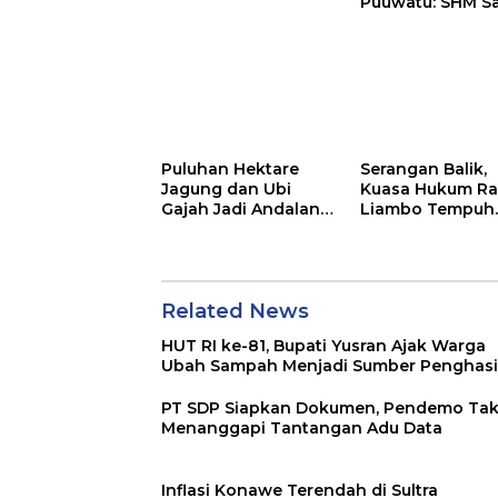
Puuwatu: SHM S
Tak Berkutik di
Hadapan Dugaa
Mafia
Puluhan Hektare
Serangan Balik,
Jagung dan Ubi
Kuasa Hukum Ra
Gajah Jadi Andalan
Liambo Tempuh
Ketahanan Pangan
Jalur Pidana
di Tirawuta
Related News
HUT RI ke-81, Bupati Yusran Ajak Warga
Ubah Sampah Menjadi Sumber Penghasi
PT SDP Siapkan Dokumen, Pendemo Ta
Menanggapi Tantangan Adu Data
Inflasi Konawe Terendah di Sultra