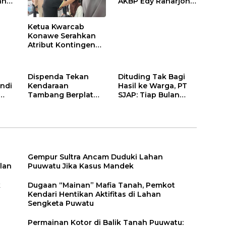
ah
AKBP Edy Raharjono
Siap Berikan
n
Pelayanan Terbaik
Ketua Kwarcab
Konawe Serahkan
Atribut Kontingen
Jamnas XII 2026
Dispenda Tekan
Dituding Tak Bagi
ndi
Kendaraan
Hasil ke Warga, PT
Tambang Berplat
SJAP: Tiap Bulan
Konawe
Kami Setor
Gempur Sultra Ancam Duduki Lahan
lan
Puuwatu Jika Kasus Mandek
k
Dugaan “Mainan” Mafia Tanah, Pemkot
Kendari Hentikan Aktifitas di Lahan
Sengketa Puwatu
Permainan Kotor di Balik Tanah Puuwatu: