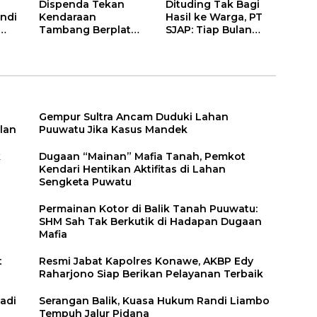
Dispenda Tekan
Dituding Tak Bagi
ndi
Kendaraan
Hasil ke Warga, PT
Tambang Berplat
SJAP: Tiap Bulan
Konawe
Kami Setor
Gempur Sultra Ancam Duduki Lahan
lan
Puuwatu Jika Kasus Mandek
k
Dugaan “Mainan” Mafia Tanah, Pemkot
Kendari Hentikan Aktifitas di Lahan
Sengketa Puwatu
Permainan Kotor di Balik Tanah Puuwatu:
SHM Sah Tak Berkutik di Hadapan Dugaan
Mafia
t
Resmi Jabat Kapolres Konawe, AKBP Edy
Raharjono Siap Berikan Pelayanan Terbaik
adi
Serangan Balik, Kuasa Hukum Randi Liambo
Tempuh Jalur Pidana