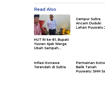
Read Also
Gempur Sultra
Ancam Duduki
Lahan Puuwatu 
Kasus Mandek
HUT RI ke-81, Bupati
Yusran Ajak Warga
Ubah Sampah
Menjadi Sumber
Penghasilan
Inflasi Konawe
Permainan Kotor
Terendah di Sultra
Balik Tanah
Puuwatu: SHM S
Tak Berkutik di
Hadapan Dugaa
Mafia