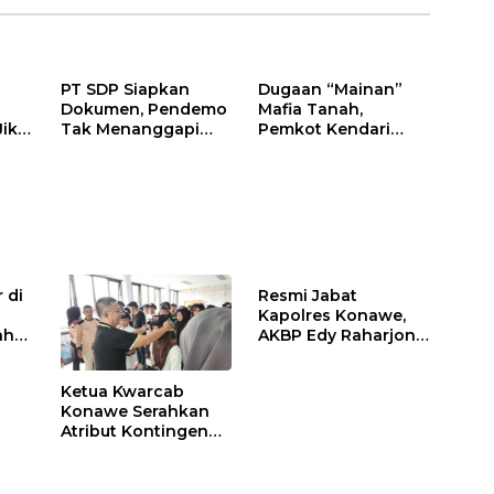
PT SDP Siapkan
Dugaan “Mainan”
Dokumen, Pendemo
Mafia Tanah,
Jika
Tak Menanggapi
Pemkot Kendari
Tantangan Adu Data
Hentikan Aktifitas di
Lahan Sengketa
Puwatu
 di
Resmi Jabat
Kapolres Konawe,
ah
AKBP Edy Raharjono
Siap Berikan
n
Pelayanan Terbaik
Ketua Kwarcab
Konawe Serahkan
Atribut Kontingen
Jamnas XII 2026