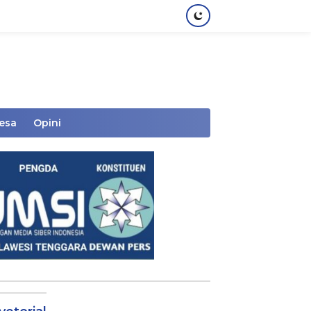
Desa
Opini