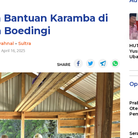
Ad
n Bantuan Karamba di
 Boedingi
«
yahnal
-
Sultra
HUT
April 16, 2025
Yus
Ub
Men
SHARE
Pen
Opi
Pra
Ote
Pem
Ser