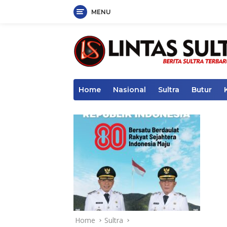
MENU
Skip
to
content
Home
Nasional
Sultra
Butur
Home
Sultra