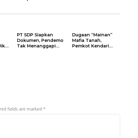
PT SDP Siapkan
Dugaan “Mainan”
Dokumen, Pendemo
Mafia Tanah,
Jika
Tak Menanggapi
Pemkot Kendari
Tantangan Adu Data
Hentikan Aktifitas di
Lahan Sengketa
Puwatu
red fields are marked
*