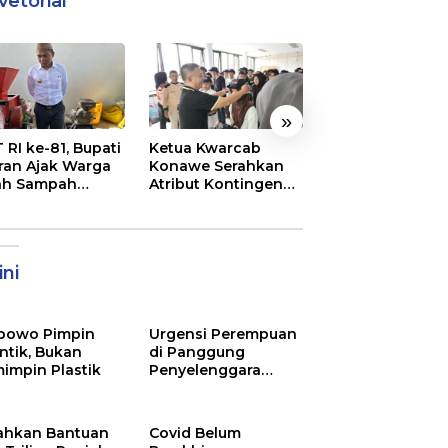
vetorial
»
 RI ke-81, Bupati
Ketua Kwarcab
Semarak
ran Ajak Warga
Konawe Serahkan
Pembukaan MT
ah Sampah
Atribut Kontingen
XXXI Sultra, Ini K
jadi Sumber
Jamnas XII 2026
Bupati Konawe
ghasilan
ni
bowo Pimpin
Urgensi Perempuan
ntik, Bukan
di Panggung
impin Plastik
Penyelenggara
Pemilu
ahkan Bantuan
Covid Belum