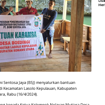
Dua
Her
Jut
Sentosa Jaya (BSJ) menyalurkan bantuan
di Kecamatan Lasolo Kepulauan, Kabupaten
ra, Rabu (16/4/2024).
ung kepada Ketua Kelompok Nelayan Mutiara Desa