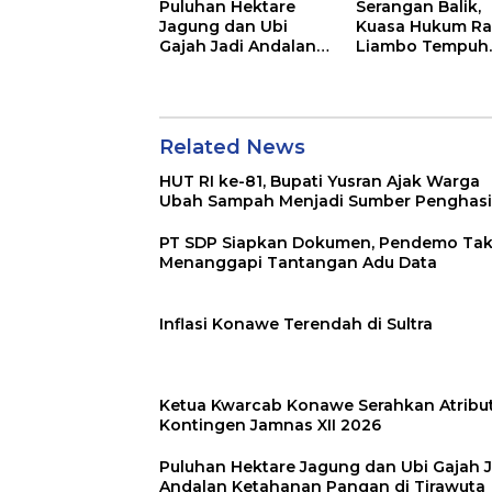
Puluhan Hektare
Serangan Balik,
Jagung dan Ubi
Kuasa Hukum Ra
Gajah Jadi Andalan
Liambo Tempuh
Ketahanan Pangan
Jalur Pidana
di Tirawuta
Related News
HUT RI ke-81, Bupati Yusran Ajak Warga
Ubah Sampah Menjadi Sumber Penghasi
PT SDP Siapkan Dokumen, Pendemo Ta
Menanggapi Tantangan Adu Data
Inflasi Konawe Terendah di Sultra
Ketua Kwarcab Konawe Serahkan Atribu
Kontingen Jamnas XII 2026
Puluhan Hektare Jagung dan Ubi Gajah J
Andalan Ketahanan Pangan di Tirawuta