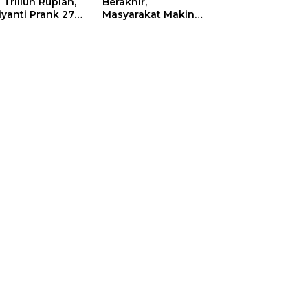
 Triliun Rupiah,
Berakhir,
iyanti Prank 270
Masyarakat Makin
a Orang
Menjerit