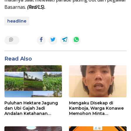
Basarnas.
(Red/LS).
headline
Read Also
Puluhan Hektare Jagung
Mengaku Disekap di
dan Ubi Gajah Jadi
Kamboja, Warga Konawe
Andalan Ketahanan
Memohon Minta
Pangan di Tirawuta
Dipulangkan ke Indonesia