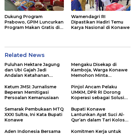
Dukung Program
Wamendagri RI
Prabowo, GPIM Luncurkan
Dipastikan Hadiri Temu
Program Makan Gratis di
Karya Nasional di Konawe
Kabupaten Konawe
Related News
Puluhan Hektare Jagung
Mengaku Disekap di
dan Ubi Gajah Jadi
Kamboja, Warga Konawe
Andalan Ketahanan
Memohon Minta
Pangan di Tirawuta
Dipulangkan ke Indonesia
Ketum JMSI: Jurnalisme
Pinjol Ancam Pelaku
Beperan Memitigasi
UMKM, DPR RI Dorong
Persoalan Kemanusiaan
Koperasi sebagai Solusi
Pembiayaan
Semarak Pembukaan MTQ
Bupati Konawe
XXXI Sultra, Ini Kata Bupati
Lantunkan Ayat Suci Al-
Konawe
Qur’an dalam Tari Kolosal
Pembukaan MTQ XXXI
Sultra
Aden Indonesia Bersama
Komitmen Kerja untuk