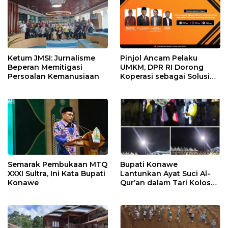
Ketum JMSI: Jurnalisme
Pinjol Ancam Pelaku
Beperan Memitigasi
UMKM, DPR RI Dorong
Persoalan Kemanusiaan
Koperasi sebagai Solusi
Pembiayaan
Semarak Pembukaan MTQ
Bupati Konawe
XXXI Sultra, Ini Kata Bupati
Lantunkan Ayat Suci Al-
Konawe
Qur’an dalam Tari Kolosal
Pembukaan MTQ XXXI
Sultra