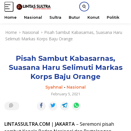
Home
Nasional
Sultra
Butur
Konut
Politik
H
S
Home
Nasional
Pisah Sambut Kabasarnas, Suasana Haru
k
Selimuti Markas Korps Baju Orange
i
p
t
Pisah Sambut Kabasarnas,
o
c
Suasana Haru Selimuti Markas
o
Korps Baju Orange
n
t
Syahnal
-
Nasional
e
February 5, 2021
n
t
LINTASSULTRA.COM
|
JAKARTA
– Seremoni pisah