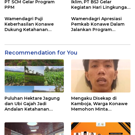
PT SCM Gelar Program
Iklim, PT BSJ Gelar
PPM
Kegiatan Hari Lingkungan
Hidup Sedunia 2026
Wamendagri Puji
Wamendagri Apresiasi
Keberhasilan Konawe
Pemkab Konawe Dalam
Dukung Ketahanan
Jalankan Program
Pangan Nasional
Strategis Nasional
Recommendation for You
Puluhan Hektare Jagung
Mengaku Disekap di
dan Ubi Gajah Jadi
Kamboja, Warga Konawe
Andalan Ketahanan
Memohon Minta
Pangan di Tirawuta
Dipulangkan ke Indonesia