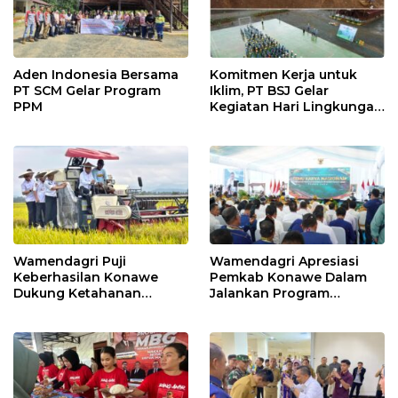
Aden Indonesia Bersama
Komitmen Kerja untuk
PT SCM Gelar Program
Iklim, PT BSJ Gelar
PPM
Kegiatan Hari Lingkungan
Hidup Sedunia 2026
Wamendagri Puji
Wamendagri Apresiasi
Keberhasilan Konawe
Pemkab Konawe Dalam
Dukung Ketahanan
Jalankan Program
Pangan Nasional
Strategis Nasional