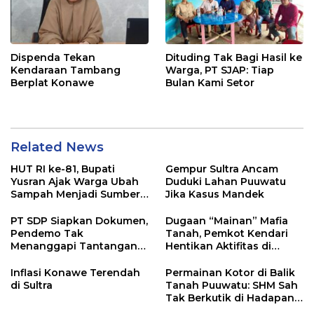
Dispenda Tekan
Dituding Tak Bagi Hasil ke
Kendaraan Tambang
Warga, PT SJAP: Tiap
Berplat Konawe
Bulan Kami Setor
Related News
HUT RI ke-81, Bupati
Gempur Sultra Ancam
Yusran Ajak Warga Ubah
Duduki Lahan Puuwatu
Sampah Menjadi Sumber
Jika Kasus Mandek
Penghasilan
PT SDP Siapkan Dokumen,
Dugaan “Mainan” Mafia
Pendemo Tak
Tanah, Pemkot Kendari
Menanggapi Tantangan
Hentikan Aktifitas di
Adu Data
Lahan Sengketa Puwatu
Inflasi Konawe Terendah
Permainan Kotor di Balik
di Sultra
Tanah Puuwatu: SHM Sah
Tak Berkutik di Hadapan
Dugaan Mafia