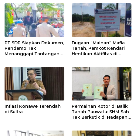
PT SDP Siapkan Dokumen,
Dugaan “Mainan” Mafia
Pendemo Tak
Tanah, Pemkot Kendari
Menanggapi Tantangan
Hentikan Aktifitas di
Adu Data
Lahan Sengketa Puwatu
Inflasi Konawe Terendah
Permainan Kotor di Balik
di Sultra
Tanah Puuwatu: SHM Sah
Tak Berkutik di Hadapan
Dugaan Mafia