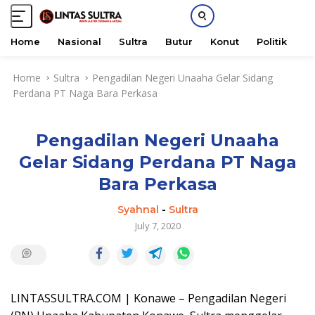
Home
Nasional
Sultra
Butur
Konut
Politik
H
S
Home
Sultra
Pengadilan Negeri Unaaha Gelar Sidang
k
Perdana PT Naga Bara Perkasa
i
p
t
Pengadilan Negeri Unaaha
o
c
Gelar Sidang Perdana PT Naga
o
Bara Perkasa
n
t
Syahnal
-
Sultra
e
July 7, 2020
n
t
LINTASSULTRA.COM | Konawe – Pengadilan Negeri