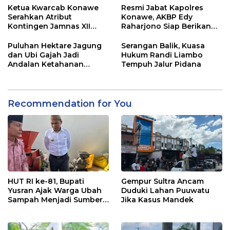
Ketua Kwarcab Konawe
Resmi Jabat Kapolres
Serahkan Atribut
Konawe, AKBP Edy
Kontingen Jamnas XII
Raharjono Siap Berikan
2026
Pelayanan Terbaik
Puluhan Hektare Jagung
Serangan Balik, Kuasa
dan Ubi Gajah Jadi
Hukum Randi Liambo
Andalan Ketahanan
Tempuh Jalur Pidana
Pangan di Tirawuta
Recommendation for You
HUT RI ke-81, Bupati
Gempur Sultra Ancam
Yusran Ajak Warga Ubah
Duduki Lahan Puuwatu
Sampah Menjadi Sumber
Jika Kasus Mandek
Penghasilan