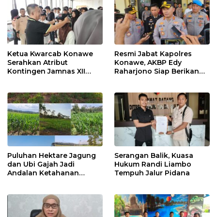
Ketua Kwarcab Konawe
Resmi Jabat Kapolres
Serahkan Atribut
Konawe, AKBP Edy
Kontingen Jamnas XII
Raharjono Siap Berikan
2026
Pelayanan Terbaik
Puluhan Hektare Jagung
Serangan Balik, Kuasa
dan Ubi Gajah Jadi
Hukum Randi Liambo
Andalan Ketahanan
Tempuh Jalur Pidana
Pangan di Tirawuta