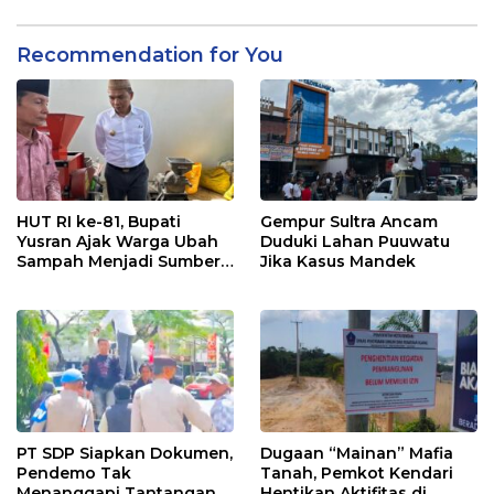
Recommendation for You
HUT RI ke-81, Bupati
Gempur Sultra Ancam
Yusran Ajak Warga Ubah
Duduki Lahan Puuwatu
Sampah Menjadi Sumber
Jika Kasus Mandek
Penghasilan
PT SDP Siapkan Dokumen,
Dugaan “Mainan” Mafia
Pendemo Tak
Tanah, Pemkot Kendari
Menanggapi Tantangan
Hentikan Aktifitas di