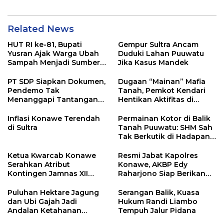
Related News
HUT RI ke-81, Bupati
Gempur Sultra Ancam
Yusran Ajak Warga Ubah
Duduki Lahan Puuwatu
Sampah Menjadi Sumber
Jika Kasus Mandek
Penghasilan
PT SDP Siapkan Dokumen,
Dugaan “Mainan” Mafia
Pendemo Tak
Tanah, Pemkot Kendari
Menanggapi Tantangan
Hentikan Aktifitas di
Adu Data
Lahan Sengketa Puwatu
Inflasi Konawe Terendah
Permainan Kotor di Balik
di Sultra
Tanah Puuwatu: SHM Sah
Tak Berkutik di Hadapan
Dugaan Mafia
Ketua Kwarcab Konawe
Resmi Jabat Kapolres
Serahkan Atribut
Konawe, AKBP Edy
Kontingen Jamnas XII
Raharjono Siap Berikan
2026
Pelayanan Terbaik
Puluhan Hektare Jagung
Serangan Balik, Kuasa
dan Ubi Gajah Jadi
Hukum Randi Liambo
Andalan Ketahanan
Tempuh Jalur Pidana
Pangan di Tirawuta