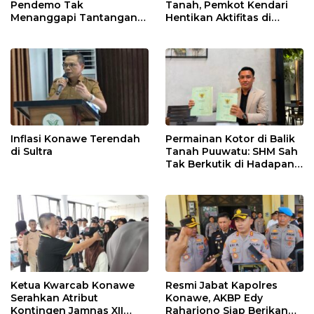
Pendemo Tak
Tanah, Pemkot Kendari
Menanggapi Tantangan
Hentikan Aktifitas di
Adu Data
Lahan Sengketa Puwatu
Inflasi Konawe Terendah
Permainan Kotor di Balik
di Sultra
Tanah Puuwatu: SHM Sah
Tak Berkutik di Hadapan
Dugaan Mafia
Ketua Kwarcab Konawe
Resmi Jabat Kapolres
Serahkan Atribut
Konawe, AKBP Edy
Kontingen Jamnas XII
Raharjono Siap Berikan