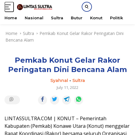
Home
Nasional
Sultra
Butur
Konut
Politik
H
S
Home
Sultra
Pemkab Konut Gelar Rakor Peringatan Dini
k
Bencana Alam
i
p
t
Pemkab Konut Gelar Rakor
o
c
Peringatan Dini Bencana Alam
o
n
Syahnal
-
Sultra
t
July 11, 2022
e
n
t
LINTASSULTRA.COM | KONUT – Pemerintah
Kabupaten (Pemkab) Konawe Utara (Konut) menggelar
Rapat Koordinasi (Rakor) bersama seluruh Organisasi