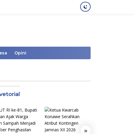
Desa
Opini
vetorial
»