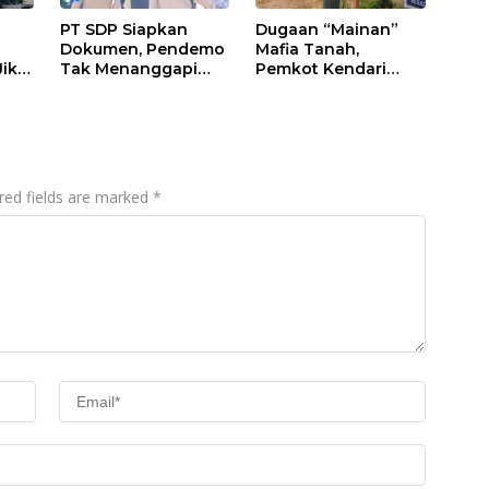
PT SDP Siapkan
Dugaan “Mainan”
Dokumen, Pendemo
Mafia Tanah,
Jika
Tak Menanggapi
Pemkot Kendari
Tantangan Adu Data
Hentikan Aktifitas di
Lahan Sengketa
Puwatu
red fields are marked
*