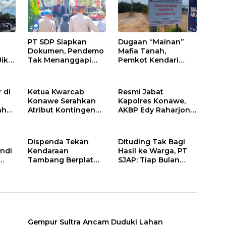
PT SDP Siapkan
Dugaan “Mainan”
Dokumen, Pendemo
Mafia Tanah,
Jika
Tak Menanggapi
Pemkot Kendari
Tantangan Adu Data
Hentikan Aktifitas di
Lahan Sengketa
Puwatu
 di
Ketua Kwarcab
Resmi Jabat
Konawe Serahkan
Kapolres Konawe,
ah
Atribut Kontingen
AKBP Edy Raharjono
Jamnas XII 2026
Siap Berikan
n
Pelayanan Terbaik
Dispenda Tekan
Dituding Tak Bagi
ndi
Kendaraan
Hasil ke Warga, PT
Tambang Berplat
SJAP: Tiap Bulan
Konawe
Kami Setor
Gempur Sultra Ancam Duduki Lahan