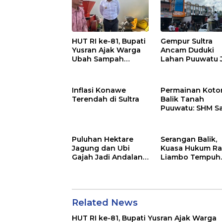
HUT RI ke-81, Bupati
Gempur Sultra
Yusran Ajak Warga
Ancam Duduki
Ubah Sampah
Lahan Puuwatu 
Menjadi Sumber
Kasus Mandek
Penghasilan
Inflasi Konawe
Permainan Kotor
Terendah di Sultra
Balik Tanah
Puuwatu: SHM S
Tak Berkutik di
Hadapan Dugaa
Mafia
Puluhan Hektare
Serangan Balik,
Jagung dan Ubi
Kuasa Hukum Ra
Gajah Jadi Andalan
Liambo Tempuh
Ketahanan Pangan
Jalur Pidana
di Tirawuta
Related News
HUT RI ke-81, Bupati Yusran Ajak Warga