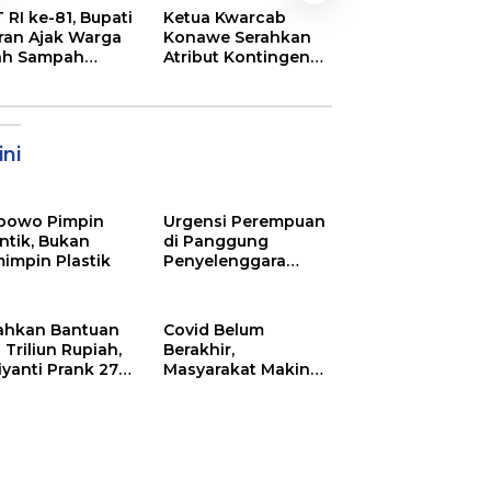
Semarak
 RI ke-81, Bupati
Ketua Kwarcab
Pembukaan MT
ran Ajak Warga
Konawe Serahkan
XXXI Sultra, Ini K
ah Sampah
Atribut Kontingen
Bupati Konawe
jadi Sumber
Jamnas XII 2026
ghasilan
ni
bowo Pimpin
Urgensi Perempuan
ntik, Bukan
di Panggung
impin Plastik
Penyelenggara
Pemilu
ahkan Bantuan
Covid Belum
 Triliun Rupiah,
Berakhir,
iyanti Prank 270
Masyarakat Makin
a Orang
Menjerit