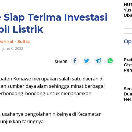
HUT
Yus
iap Terima Investasi
Ub
Men
Pen
il Listrik
Opi
yahnal
-
Sultra
June 6, 2022
Pra
SHARE
Ote
Pem
ten Konawe merupakan salah satu daerah di
akan sumber daya alam sehingga minat berbagai
Ser
a berbondong-bondong untuk menanamkan
Dua
Her
Jut
usahanya pengolahan nikelnya di Kecamatan
unjukkan taringnya.