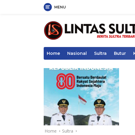
MENU
Skip
to
content
Home
Nasional
Sultra
Butur
Home
Sultra