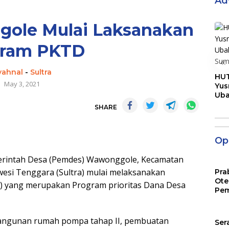
Ad
ole Mulai Laksanakan
gram PKTD
«
yahnal
-
Sultra
HUT
May 3, 2021
Yus
Ub
Men
SHARE
Pen
Opi
intah Desa (Pemdes) Wawonggole, Kecamatan
si Tenggara (Sultra) mulai melaksanakan
Pra
Ote
) yang merupakan Program prioritas Dana Desa
Pem
bangunan rumah pompa tahap II, pembuatan
Ser