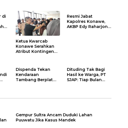
 di
Resmi Jabat
Kapolres Konawe,
ah
AKBP Edy Raharjono
Siap Berikan
n
Pelayanan Terbaik
Ketua Kwarcab
Konawe Serahkan
Atribut Kontingen
Jamnas XII 2026
Dispenda Tekan
Dituding Tak Bagi
ndi
Kendaraan
Hasil ke Warga, PT
Tambang Berplat
SJAP: Tiap Bulan
Konawe
Kami Setor
Gempur Sultra Ancam Duduki Lahan
lan
Puuwatu Jika Kasus Mandek