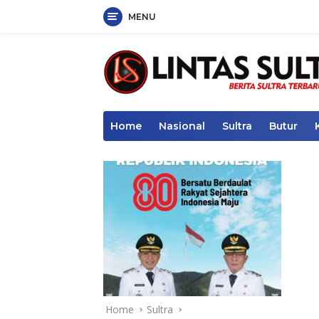
MENU
Skip
to
content
Home
Nasional
Sultra
Butur
Home
Sultra