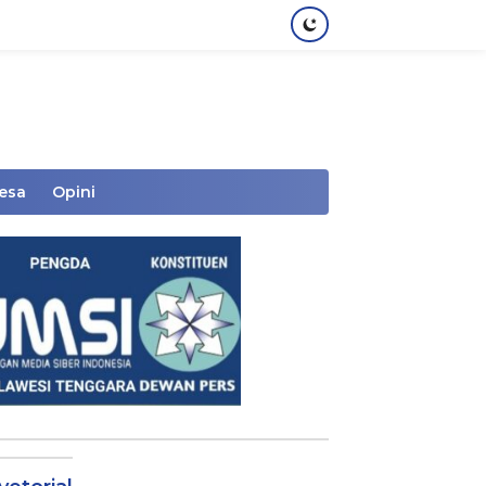
Desa
Opini