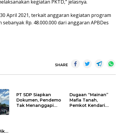
elaksanakan kegiatan PKTD,” jelasnya.
 30 April 2021, terkait anggaran kegiatan program
 sebanyak Rp. 48.000.000 dari anggaran APBDes
SHARE
PT SDP Siapkan
Dugaan “Mainan”
Dokumen, Pendemo
Mafia Tanah,
Tak Menanggapi
Pemkot Kendari
Tantangan Adu Data
Hentikan Aktifitas di
Lahan Sengketa
Puwatu
Jika