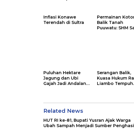
Menjadi Sumber
Kasus Mandek
Penghasilan
Inflasi Konawe
Permainan Kotor
Terendah di Sultra
Balik Tanah
Puuwatu: SHM S
Tak Berkutik di
Hadapan Dugaa
Mafia
Puluhan Hektare
Serangan Balik,
Jagung dan Ubi
Kuasa Hukum Ra
Gajah Jadi Andalan
Liambo Tempuh
Ketahanan Pangan
Jalur Pidana
di Tirawuta
Related News
HUT RI ke-81, Bupati Yusran Ajak Warga
Ubah Sampah Menjadi Sumber Penghasi