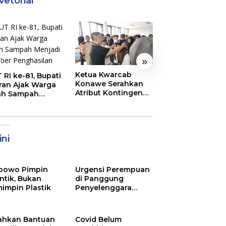
vetorial
»
Ketua Kwarcab
Semarak
 RI ke-81, Bupati
Konawe Serahkan
Pembukaan MT
ran Ajak Warga
Atribut Kontingen
XXXI Sultra, Ini K
ah Sampah
Jamnas XII 2026
Bupati Konawe
jadi Sumber
ghasilan
ni
bowo Pimpin
Urgensi Perempuan
ntik, Bukan
di Panggung
impin Plastik
Penyelenggara
Pemilu
ahkan Bantuan
Covid Belum