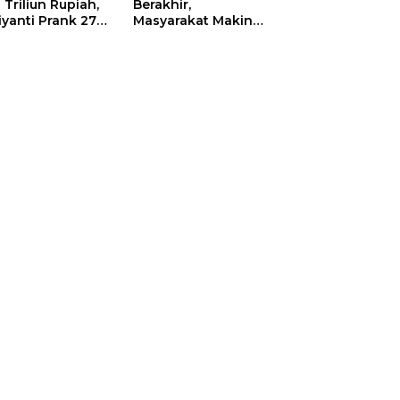
 Triliun Rupiah,
Berakhir,
iyanti Prank 270
Masyarakat Makin
a Orang
Menjerit