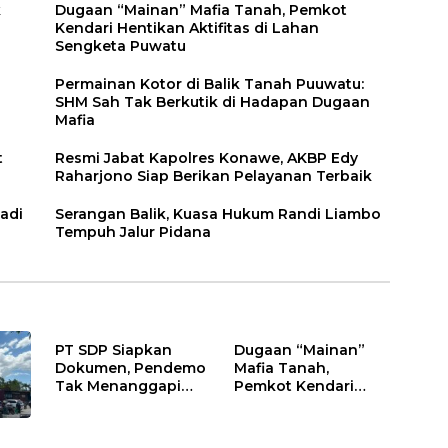
k
Dugaan “Mainan” Mafia Tanah, Pemkot
Kendari Hentikan Aktifitas di Lahan
Sengketa Puwatu
Permainan Kotor di Balik Tanah Puuwatu:
SHM Sah Tak Berkutik di Hadapan Dugaan
Mafia
t
Resmi Jabat Kapolres Konawe, AKBP Edy
Raharjono Siap Berikan Pelayanan Terbaik
adi
Serangan Balik, Kuasa Hukum Randi Liambo
Tempuh Jalur Pidana
PT SDP Siapkan
Dugaan “Mainan”
Dokumen, Pendemo
Mafia Tanah,
Tak Menanggapi
Pemkot Kendari
Tantangan Adu Data
Hentikan Aktifitas di
Lahan Sengketa
Puwatu