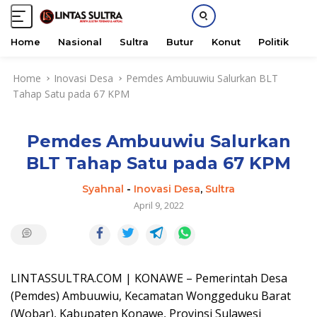
Home
Nasional
Sultra
Butur
Konut
Politik
H
S
Home
Inovasi Desa
Pemdes Ambuuwiu Salurkan BLT
k
Tahap Satu pada 67 KPM
i
p
t
Pemdes Ambuuwiu Salurkan
o
c
BLT Tahap Satu pada 67 KPM
o
n
Syahnal
-
Inovasi Desa
,
Sultra
t
April 9, 2022
e
n
t
LINTASSULTRA.COM | KONAWE – Pemerintah Desa
(Pemdes) Ambuuwiu, Kecamatan Wonggeduku Barat
(Wobar), Kabupaten Konawe, Provinsi Sulawesi