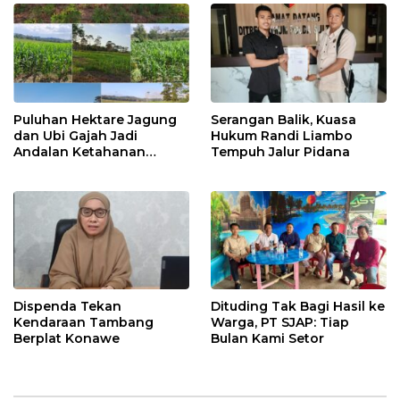
Puluhan Hektare Jagung
Serangan Balik, Kuasa
dan Ubi Gajah Jadi
Hukum Randi Liambo
Andalan Ketahanan
Tempuh Jalur Pidana
Pangan di Tirawuta
Dispenda Tekan
Dituding Tak Bagi Hasil ke
Kendaraan Tambang
Warga, PT SJAP: Tiap
Berplat Konawe
Bulan Kami Setor