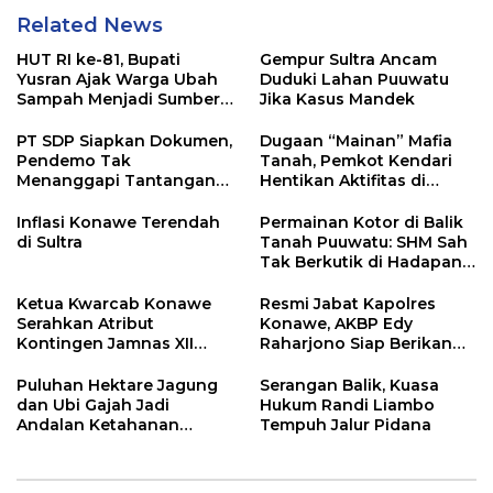
Related News
HUT RI ke-81, Bupati
Gempur Sultra Ancam
Yusran Ajak Warga Ubah
Duduki Lahan Puuwatu
Sampah Menjadi Sumber
Jika Kasus Mandek
Penghasilan
PT SDP Siapkan Dokumen,
Dugaan “Mainan” Mafia
Pendemo Tak
Tanah, Pemkot Kendari
Menanggapi Tantangan
Hentikan Aktifitas di
Adu Data
Lahan Sengketa Puwatu
Inflasi Konawe Terendah
Permainan Kotor di Balik
di Sultra
Tanah Puuwatu: SHM Sah
Tak Berkutik di Hadapan
Dugaan Mafia
Ketua Kwarcab Konawe
Resmi Jabat Kapolres
Serahkan Atribut
Konawe, AKBP Edy
Kontingen Jamnas XII
Raharjono Siap Berikan
2026
Pelayanan Terbaik
Puluhan Hektare Jagung
Serangan Balik, Kuasa
dan Ubi Gajah Jadi
Hukum Randi Liambo
Andalan Ketahanan
Tempuh Jalur Pidana
Pangan di Tirawuta