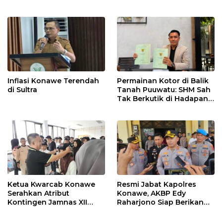
Adu Data
Lahan Sengketa Puwatu
Inflasi Konawe Terendah
Permainan Kotor di Balik
di Sultra
Tanah Puuwatu: SHM Sah
Tak Berkutik di Hadapan
Dugaan Mafia
Ketua Kwarcab Konawe
Resmi Jabat Kapolres
Serahkan Atribut
Konawe, AKBP Edy
Kontingen Jamnas XII
Raharjono Siap Berikan
2026
Pelayanan Terbaik