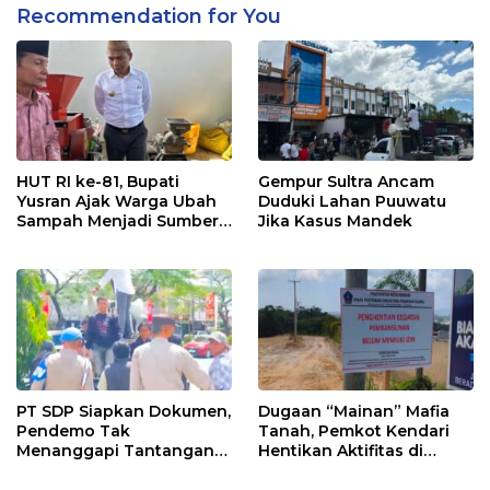
Recommendation for You
HUT RI ke-81, Bupati
Gempur Sultra Ancam
Yusran Ajak Warga Ubah
Duduki Lahan Puuwatu
Sampah Menjadi Sumber
Jika Kasus Mandek
Penghasilan
PT SDP Siapkan Dokumen,
Dugaan “Mainan” Mafia
Pendemo Tak
Tanah, Pemkot Kendari
Menanggapi Tantangan
Hentikan Aktifitas di
Adu Data
Lahan Sengketa Puwatu