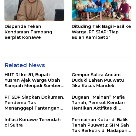
Dispenda Tekan
Dituding Tak Bagi Hasil ke
Kendaraan Tambang
Warga, PT SJAP: Tiap
Berplat Konawe
Bulan Kami Setor
Related News
HUT RI ke-81, Bupati
Gempur Sultra Ancam
Yusran Ajak Warga Ubah
Duduki Lahan Puuwatu
Sampah Menjadi Sumber
Jika Kasus Mandek
Penghasilan
PT SDP Siapkan Dokumen,
Dugaan “Mainan” Mafia
Pendemo Tak
Tanah, Pemkot Kendari
Menanggapi Tantangan
Hentikan Aktifitas di
Adu Data
Lahan Sengketa Puwatu
Inflasi Konawe Terendah
Permainan Kotor di Balik
di Sultra
Tanah Puuwatu: SHM Sah
Tak Berkutik di Hadapan
Dugaan Mafia