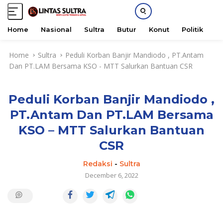
Home
Nasional
Sultra
Butur
Konut
Politik
H
S
Home
Sultra
Peduli Korban Banjir Mandiodo , PT.Antam
k
Dan PT.LAM Bersama KSO - MTT Salurkan Bantuan CSR
i
p
t
Peduli Korban Banjir Mandiodo ,
o
c
PT.Antam Dan PT.LAM Bersama
o
KSO – MTT Salurkan Bantuan
n
t
CSR
e
Redaksi
-
Sultra
n
December 6, 2022
t