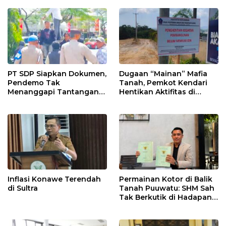
PT SDP Siapkan Dokumen,
Dugaan “Mainan” Mafia
Pendemo Tak
Tanah, Pemkot Kendari
Menanggapi Tantangan
Hentikan Aktifitas di
Adu Data
Lahan Sengketa Puwatu
Inflasi Konawe Terendah
Permainan Kotor di Balik
di Sultra
Tanah Puuwatu: SHM Sah
Tak Berkutik di Hadapan
Dugaan Mafia