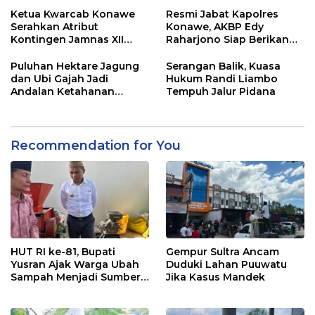
Ketua Kwarcab Konawe
Resmi Jabat Kapolres
Serahkan Atribut
Konawe, AKBP Edy
Kontingen Jamnas XII
Raharjono Siap Berikan
2026
Pelayanan Terbaik
Puluhan Hektare Jagung
Serangan Balik, Kuasa
dan Ubi Gajah Jadi
Hukum Randi Liambo
Andalan Ketahanan
Tempuh Jalur Pidana
Pangan di Tirawuta
Recommendation for You
HUT RI ke-81, Bupati
Gempur Sultra Ancam
Yusran Ajak Warga Ubah
Duduki Lahan Puuwatu
Sampah Menjadi Sumber
Jika Kasus Mandek
Penghasilan