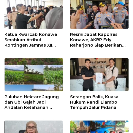
Ketua Kwarcab Konawe
Resmi Jabat Kapolres
Serahkan Atribut
Konawe, AKBP Edy
Kontingen Jamnas XII
Raharjono Siap Berikan
2026
Pelayanan Terbaik
Puluhan Hektare Jagung
Serangan Balik, Kuasa
dan Ubi Gajah Jadi
Hukum Randi Liambo
Andalan Ketahanan
Tempuh Jalur Pidana
Pangan di Tirawuta