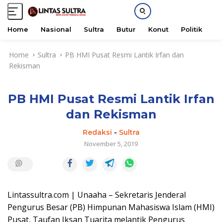
Home
Nasional
Sultra
Butur
Konut
Politik
H
S
Home
Sultra
PB HMI Pusat Resmi Lantik Irfan dan
k
Rekisman
i
p
t
PB HMI Pusat Resmi Lantik Irfan
o
c
dan Rekisman
o
n
Redaksi
-
Sultra
t
November 5, 2019
e
n
t
Lintassultra.com | Unaaha – Sekretaris Jenderal
Pengurus Besar (PB) Himpunan Mahasiswa Islam (HMI)
Pusat, Taufan Iksan Tuarita melantik Pengurus