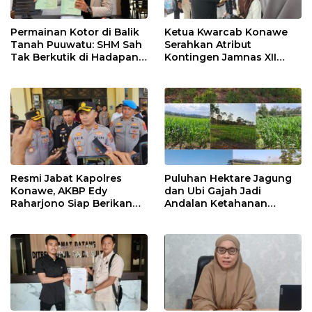
Permainan Kotor di Balik
Ketua Kwarcab Konawe
Tanah Puuwatu: SHM Sah
Serahkan Atribut
Tak Berkutik di Hadapan
Kontingen Jamnas XII
Dugaan Mafia
2026
Resmi Jabat Kapolres
Puluhan Hektare Jagung
Konawe, AKBP Edy
dan Ubi Gajah Jadi
Raharjono Siap Berikan
Andalan Ketahanan
Pelayanan Terbaik
Pangan di Tirawuta