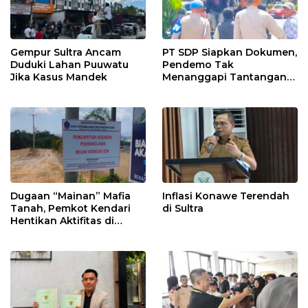
Gempur Sultra Ancam
PT SDP Siapkan Dokumen,
Duduki Lahan Puuwatu
Pendemo Tak
Jika Kasus Mandek
Menanggapi Tantangan
Adu Data
Dugaan “Mainan” Mafia
Inflasi Konawe Terendah
Tanah, Pemkot Kendari
di Sultra
Hentikan Aktifitas di
Lahan Sengketa Puwatu