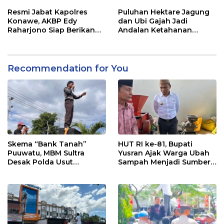
Dugaan Mafia
2026
Resmi Jabat Kapolres
Puluhan Hektare Jagung
Konawe, AKBP Edy
dan Ubi Gajah Jadi
Raharjono Siap Berikan
Andalan Ketahanan
Pelayanan Terbaik
Pangan di Tirawuta
Recommendation for You
Skema “Bank Tanah”
HUT RI ke-81, Bupati
Puuwatu, MBM Sultra
Yusran Ajak Warga Ubah
Desak Polda Usut
Sampah Menjadi Sumber
Keterlibatan Adik Ketua
Penghasilan
Kadin