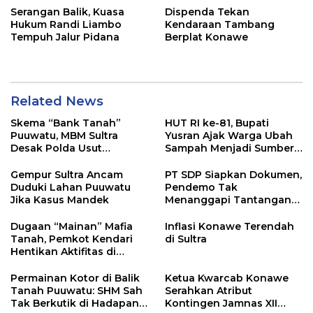
Serangan Balik, Kuasa
Dispenda Tekan
Hukum Randi Liambo
Kendaraan Tambang
Tempuh Jalur Pidana
Berplat Konawe
Related News
Skema “Bank Tanah”
HUT RI ke-81, Bupati
Puuwatu, MBM Sultra
Yusran Ajak Warga Ubah
Desak Polda Usut
Sampah Menjadi Sumber
Keterlibatan Adik Ketua
Penghasilan
Kadin
Gempur Sultra Ancam
PT SDP Siapkan Dokumen,
Duduki Lahan Puuwatu
Pendemo Tak
Jika Kasus Mandek
Menanggapi Tantangan
Adu Data
Dugaan “Mainan” Mafia
Inflasi Konawe Terendah
Tanah, Pemkot Kendari
di Sultra
Hentikan Aktifitas di
Lahan Sengketa Puwatu
Permainan Kotor di Balik
Ketua Kwarcab Konawe
Tanah Puuwatu: SHM Sah
Serahkan Atribut
Tak Berkutik di Hadapan
Kontingen Jamnas XII