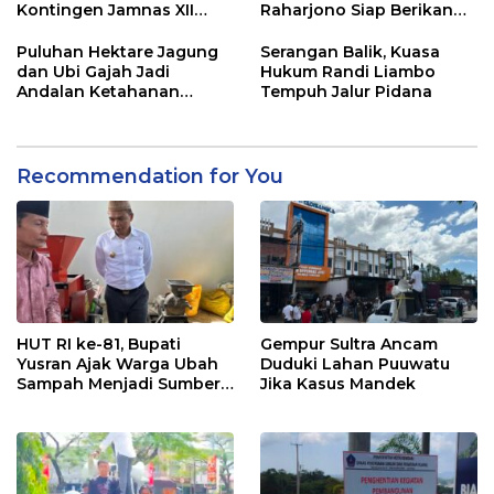
Kontingen Jamnas XII
Raharjono Siap Berikan
2026
Pelayanan Terbaik
Puluhan Hektare Jagung
Serangan Balik, Kuasa
dan Ubi Gajah Jadi
Hukum Randi Liambo
Andalan Ketahanan
Tempuh Jalur Pidana
Pangan di Tirawuta
Recommendation for You
HUT RI ke-81, Bupati
Gempur Sultra Ancam
Yusran Ajak Warga Ubah
Duduki Lahan Puuwatu
Sampah Menjadi Sumber
Jika Kasus Mandek
Penghasilan