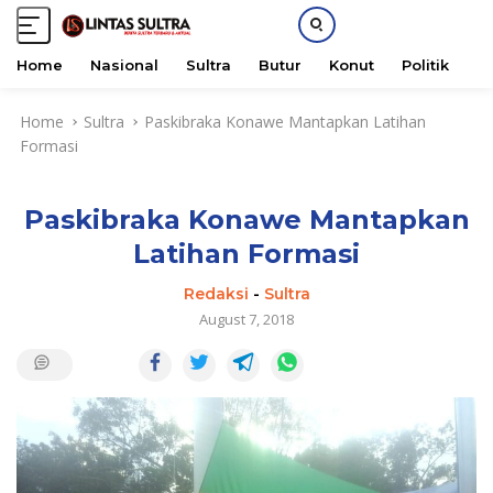
Home
Nasional
Sultra
Butur
Konut
Politik
H
S
Home
Sultra
Paskibraka Konawe Mantapkan Latihan
k
Formasi
i
p
t
Paskibraka Konawe Mantapkan
o
c
Latihan Formasi
o
n
Redaksi
-
Sultra
t
August 7, 2018
e
n
t