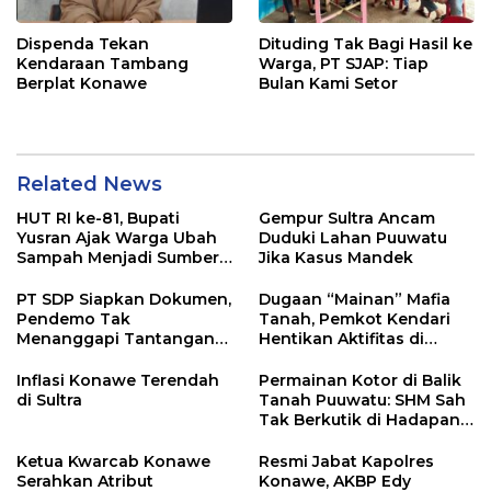
Dispenda Tekan
Dituding Tak Bagi Hasil ke
Kendaraan Tambang
Warga, PT SJAP: Tiap
Berplat Konawe
Bulan Kami Setor
Related News
HUT RI ke-81, Bupati
Gempur Sultra Ancam
Yusran Ajak Warga Ubah
Duduki Lahan Puuwatu
Sampah Menjadi Sumber
Jika Kasus Mandek
Penghasilan
PT SDP Siapkan Dokumen,
Dugaan “Mainan” Mafia
Pendemo Tak
Tanah, Pemkot Kendari
Menanggapi Tantangan
Hentikan Aktifitas di
Adu Data
Lahan Sengketa Puwatu
Inflasi Konawe Terendah
Permainan Kotor di Balik
di Sultra
Tanah Puuwatu: SHM Sah
Tak Berkutik di Hadapan
Dugaan Mafia
Ketua Kwarcab Konawe
Resmi Jabat Kapolres
Serahkan Atribut
Konawe, AKBP Edy