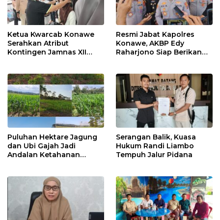
Ketua Kwarcab Konawe
Resmi Jabat Kapolres
Serahkan Atribut
Konawe, AKBP Edy
Kontingen Jamnas XII
Raharjono Siap Berikan
2026
Pelayanan Terbaik
Puluhan Hektare Jagung
Serangan Balik, Kuasa
dan Ubi Gajah Jadi
Hukum Randi Liambo
Andalan Ketahanan
Tempuh Jalur Pidana
Pangan di Tirawuta