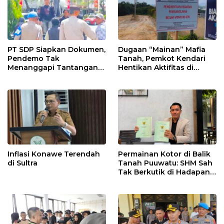
PT SDP Siapkan Dokumen,
Dugaan “Mainan” Mafia
Pendemo Tak
Tanah, Pemkot Kendari
Menanggapi Tantangan
Hentikan Aktifitas di
Adu Data
Lahan Sengketa Puwatu
Inflasi Konawe Terendah
Permainan Kotor di Balik
di Sultra
Tanah Puuwatu: SHM Sah
Tak Berkutik di Hadapan
Dugaan Mafia