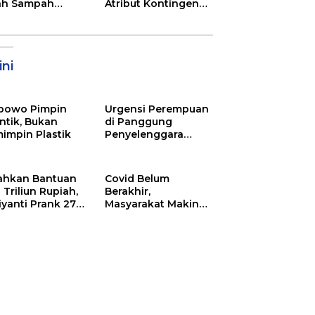
XXXI Sultra, Ini K
ah Sampah
Atribut Kontingen
Bupati Konawe
jadi Sumber
Jamnas XII 2026
ghasilan
ni
bowo Pimpin
Urgensi Perempuan
ntik, Bukan
di Panggung
impin Plastik
Penyelenggara
Pemilu
ahkan Bantuan
Covid Belum
 Triliun Rupiah,
Berakhir,
iyanti Prank 270
Masyarakat Makin
a Orang
Menjerit