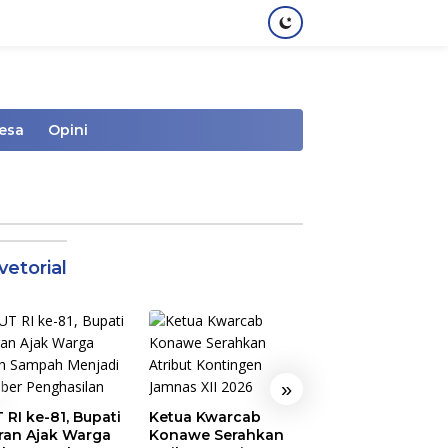
Desa
Opini
vetorial
»
Semarak
 RI ke-81, Bupati
Ketua Kwarcab
Pembukaan MT
ran Ajak Warga
Konawe Serahkan