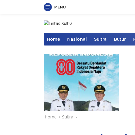
MENU
Skip
to
content
Home
Nasional
Sultra
Butur
Home
Sultra