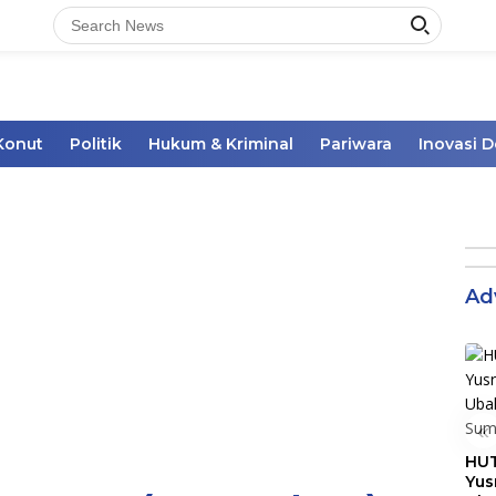
Konut
Politik
Hukum & Kriminal
Pariwara
Inovasi 
Ad
«
HUT
Yus