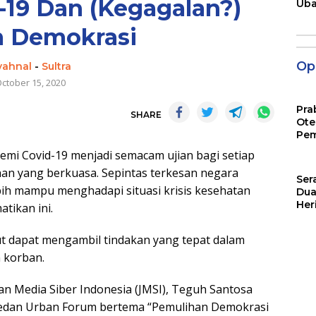
19 Dan (Kegagalan?)
Ub
Men
Pen
m Demokrasi
Opi
yahnal
-
Sultra
ctober 15, 2020
Pra
SHARE
Ote
Pem
 Covid-19 menjadi semacam ujian bagi setiap
an yang berkuasa. Sepintas terkesan negara
Ser
lebih mampu menghadapi situasi krisis kesehatan
Dua
Her
tikan ini.
Jut
t dapat mengambil tindakan yang tepat dalam
 korban.
n Media Siber Indonesia (JMSI), Teguh Santosa
l Medan Urban Forum bertema “Pemulihan Demokrasi