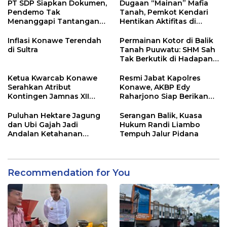
PT SDP Siapkan Dokumen,
Dugaan “Mainan” Mafia
Pendemo Tak
Tanah, Pemkot Kendari
Menanggapi Tantangan
Hentikan Aktifitas di
Adu Data
Lahan Sengketa Puwatu
Inflasi Konawe Terendah
Permainan Kotor di Balik
di Sultra
Tanah Puuwatu: SHM Sah
Tak Berkutik di Hadapan
Dugaan Mafia
Ketua Kwarcab Konawe
Resmi Jabat Kapolres
Serahkan Atribut
Konawe, AKBP Edy
Kontingen Jamnas XII
Raharjono Siap Berikan
2026
Pelayanan Terbaik
Puluhan Hektare Jagung
Serangan Balik, Kuasa
dan Ubi Gajah Jadi
Hukum Randi Liambo
Andalan Ketahanan
Tempuh Jalur Pidana
Pangan di Tirawuta
Recommendation for You