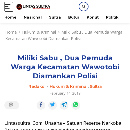
Home
Nasional
Sultra
Butur
Konut
Politik
H
S
Home
Hukum & Kriminal
Miliki Sabu , Dua Pemuda Warga
k
Kecamatan Wawotobi Diamankan Polisi
i
p
t
Miliki Sabu , Dua Pemuda
o
c
Warga Kecamatan Wawotobi
o
Diamankan Polisi
n
t
Redaksi
-
Hukum & Kriminal
,
Sultra
e
February 14, 2019
n
t
Lintassultra. Com, Unaaha – Satuan Reserse Narkoba