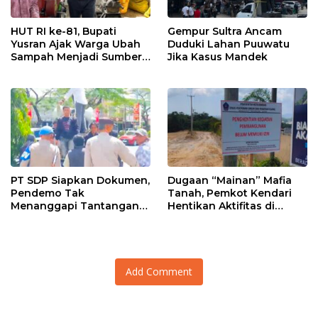
HUT RI ke-81, Bupati
Gempur Sultra Ancam
Yusran Ajak Warga Ubah
Duduki Lahan Puuwatu
Sampah Menjadi Sumber
Jika Kasus Mandek
Penghasilan
PT SDP Siapkan Dokumen,
Dugaan “Mainan” Mafia
Pendemo Tak
Tanah, Pemkot Kendari
Menanggapi Tantangan
Hentikan Aktifitas di
Adu Data
Lahan Sengketa Puwatu
Add Comment