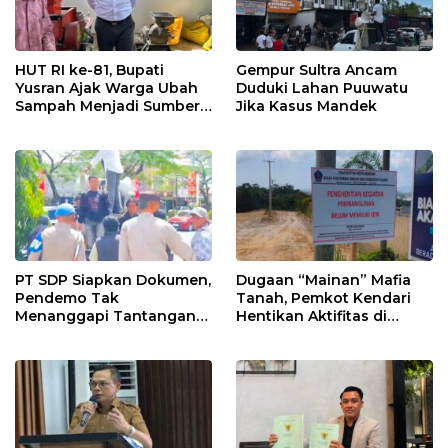
HUT RI ke-81, Bupati
Gempur Sultra Ancam
Yusran Ajak Warga Ubah
Duduki Lahan Puuwatu
Sampah Menjadi Sumber
Jika Kasus Mandek
Penghasilan
PT SDP Siapkan Dokumen,
Dugaan “Mainan” Mafia
Pendemo Tak
Tanah, Pemkot Kendari
Menanggapi Tantangan
Hentikan Aktifitas di
Adu Data
Lahan Sengketa Puwatu