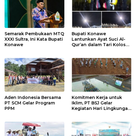
Semarak Pembukaan MTQ
Bupati Konawe
XXXI Sultra, Ini Kata Bupati
Lantunkan Ayat Suci Al-
Konawe
Qur’an dalam Tari Kolosal
Pembukaan MTQ XXXI
Sultra
Aden Indonesia Bersama
Komitmen Kerja untuk
PT SCM Gelar Program
Iklim, PT BSJ Gelar
PPM
Kegiatan Hari Lingkungan
Hidup Sedunia 2026