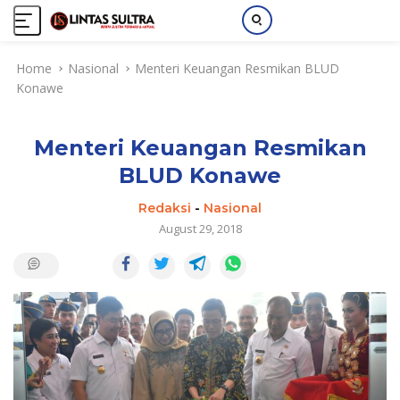
S
Home
Nasional
Menteri Keuangan Resmikan BLUD
k
Konawe
i
p
t
Menteri Keuangan Resmikan
o
c
BLUD Konawe
o
n
Redaksi
-
Nasional
t
August 29, 2018
e
n
t