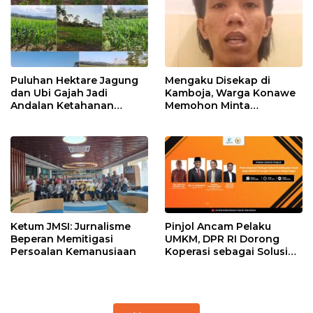
Puluhan Hektare Jagung
Mengaku Disekap di
dan Ubi Gajah Jadi
Kamboja, Warga Konawe
Andalan Ketahanan
Memohon Minta
Pangan di Tirawuta
Dipulangkan ke Indonesia
Ketum JMSI: Jurnalisme
Pinjol Ancam Pelaku
Beperan Memitigasi
UMKM, DPR RI Dorong
Persoalan Kemanusiaan
Koperasi sebagai Solusi
Pembiayaan