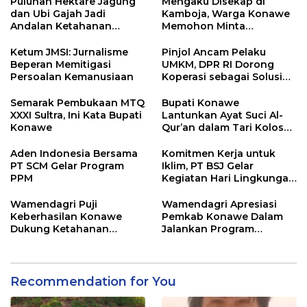
Puluhan Hektare Jagung
Mengaku Disekap di
dan Ubi Gajah Jadi
Kamboja, Warga Konawe
Andalan Ketahanan
Memohon Minta
Pangan di Tirawuta
Dipulangkan ke Indonesia
Ketum JMSI: Jurnalisme
Pinjol Ancam Pelaku
Beperan Memitigasi
UMKM, DPR RI Dorong
Persoalan Kemanusiaan
Koperasi sebagai Solusi
Pembiayaan
Semarak Pembukaan MTQ
Bupati Konawe
XXXI Sultra, Ini Kata Bupati
Lantunkan Ayat Suci Al-
Konawe
Qur’an dalam Tari Kolosal
Pembukaan MTQ XXXI
Sultra
Aden Indonesia Bersama
Komitmen Kerja untuk
PT SCM Gelar Program
Iklim, PT BSJ Gelar
PPM
Kegiatan Hari Lingkungan
Hidup Sedunia 2026
Wamendagri Puji
Wamendagri Apresiasi
Keberhasilan Konawe
Pemkab Konawe Dalam
Dukung Ketahanan
Jalankan Program
Pangan Nasional
Strategis Nasional
Recommendation for You