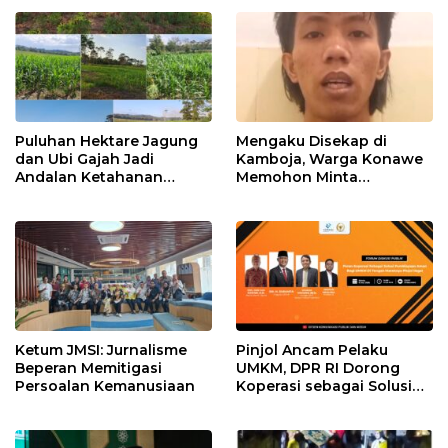
Puluhan Hektare Jagung
Mengaku Disekap di
dan Ubi Gajah Jadi
Kamboja, Warga Konawe
Andalan Ketahanan
Memohon Minta
Pangan di Tirawuta
Dipulangkan ke Indonesia
Ketum JMSI: Jurnalisme
Pinjol Ancam Pelaku
Beperan Memitigasi
UMKM, DPR RI Dorong
Persoalan Kemanusiaan
Koperasi sebagai Solusi
Pembiayaan