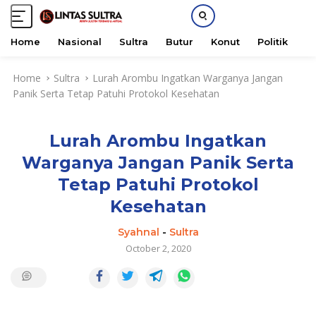
Home
Nasional
Sultra
Butur
Konut
Politik
H
S
Home
Sultra
Lurah Arombu Ingatkan Warganya Jangan
k
Panik Serta Tetap Patuhi Protokol Kesehatan
i
p
t
Lurah Arombu Ingatkan
o
c
Warganya Jangan Panik Serta
o
Tetap Patuhi Protokol
n
t
Kesehatan
e
Syahnal
-
Sultra
n
October 2, 2020
t