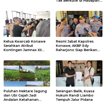
Tak Berkutik di Hadapan
Dugaan Mafia
Ketua Kwarcab Konawe
Resmi Jabat Kapolres
Serahkan Atribut
Konawe, AKBP Edy
Kontingen Jamnas XII
Raharjono Siap Berikan
2026
Pelayanan Terbaik
Puluhan Hektare Jagung
Serangan Balik, Kuasa
dan Ubi Gajah Jadi
Hukum Randi Liambo
Andalan Ketahanan
Tempuh Jalur Pidana
Pangan di Tirawuta