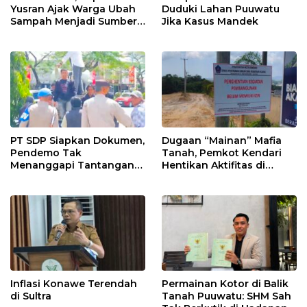
Yusran Ajak Warga Ubah
Duduki Lahan Puuwatu
Sampah Menjadi Sumber
Jika Kasus Mandek
Penghasilan
PT SDP Siapkan Dokumen,
Dugaan “Mainan” Mafia
Pendemo Tak
Tanah, Pemkot Kendari
Menanggapi Tantangan
Hentikan Aktifitas di
Adu Data
Lahan Sengketa Puwatu
Inflasi Konawe Terendah
Permainan Kotor di Balik
di Sultra
Tanah Puuwatu: SHM Sah