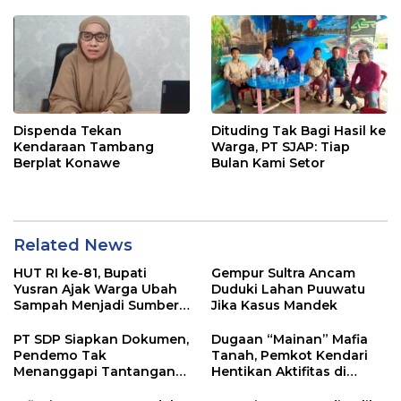
Dispenda Tekan
Dituding Tak Bagi Hasil ke
Kendaraan Tambang
Warga, PT SJAP: Tiap
Berplat Konawe
Bulan Kami Setor
Related News
HUT RI ke-81, Bupati
Gempur Sultra Ancam
Yusran Ajak Warga Ubah
Duduki Lahan Puuwatu
Sampah Menjadi Sumber
Jika Kasus Mandek
Penghasilan
PT SDP Siapkan Dokumen,
Dugaan “Mainan” Mafia
Pendemo Tak
Tanah, Pemkot Kendari
Menanggapi Tantangan
Hentikan Aktifitas di
Adu Data
Lahan Sengketa Puwatu