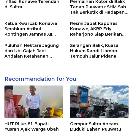
Inflasi Konawe Terendah
Permainan Kotor di Balik
di Sultra
Tanah Puuwatu: SHM Sah
Tak Berkutik di Hadapan
Dugaan Mafia
Ketua Kwarcab Konawe
Resmi Jabat Kapolres
Serahkan Atribut
Konawe, AKBP Edy
Kontingen Jamnas XII
Raharjono Siap Berikan
2026
Pelayanan Terbaik
Puluhan Hektare Jagung
Serangan Balik, Kuasa
dan Ubi Gajah Jadi
Hukum Randi Liambo
Andalan Ketahanan
Tempuh Jalur Pidana
Pangan di Tirawuta
Recommendation for You
HUT RI ke-81, Bupati
Gempur Sultra Ancam
Yusran Ajak Warga Ubah
Duduki Lahan Puuwatu