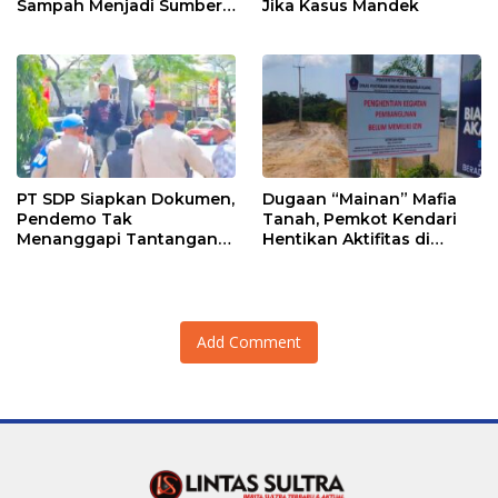
Sampah Menjadi Sumber
Jika Kasus Mandek
Penghasilan
PT SDP Siapkan Dokumen,
Dugaan “Mainan” Mafia
Pendemo Tak
Tanah, Pemkot Kendari
Menanggapi Tantangan
Hentikan Aktifitas di
Adu Data
Lahan Sengketa Puwatu
Add Comment