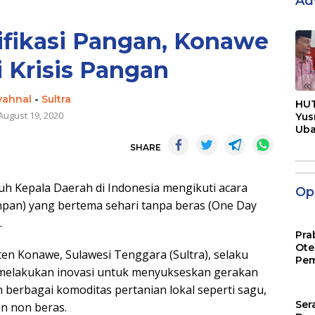
Ad
ifikasi Pangan, Konawe
i Krisis Pangan
«
yahnal
-
Sultra
HUT
August 19, 2020
Yus
Ub
Men
SHARE
Pen
Kepala Daerah di Indonesia mengikuti acara
Opi
npan) yang bertema sehari tanpa beras (One Day
.
Pra
Ote
n Konawe, Sulawesi Tenggara (Sultra), selaku
Pem
 melakukan inovasi untuk menyukseskan gerakan
berbagai komoditas pertanian lokal seperti sagu,
Ser
in non beras.