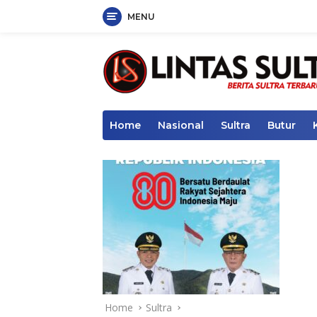
MENU
Skip
to
content
Home
Nasional
Sultra
Butur
Home
Sultra