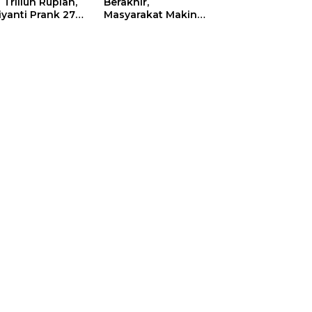
 Triliun Rupiah,
Berakhir,
iyanti Prank 270
Masyarakat Makin
a Orang
Menjerit