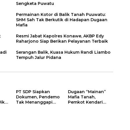
Sengketa Puwatu
Permainan Kotor di Balik Tanah Puuwatu:
SHM Sah Tak Berkutik di Hadapan Dugaan
Mafia
t
Resmi Jabat Kapolres Konawe, AKBP Edy
Raharjono Siap Berikan Pelayanan Terbaik
adi
Serangan Balik, Kuasa Hukum Randi Liambo
Tempuh Jalur Pidana
PT SDP Siapkan
Dugaan “Mainan”
Dokumen, Pendemo
Mafia Tanah,
Jika
Tak Menanggapi
Pemkot Kendari
Tantangan Adu Data
Hentikan Aktifitas di
Lahan Sengketa
Puwatu