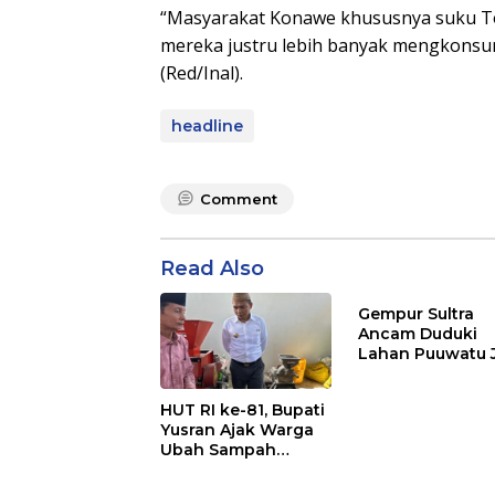
“Masyarakat Konawe khususnya suku Tol
mereka justru lebih banyak mengkonsu
(Red/Inal).
headline
Comment
Read Also
Gempur Sultra
Ancam Duduki
Lahan Puuwatu 
Kasus Mandek
HUT RI ke-81, Bupati
Yusran Ajak Warga
Ubah Sampah
Menjadi Sumber
Penghasilan