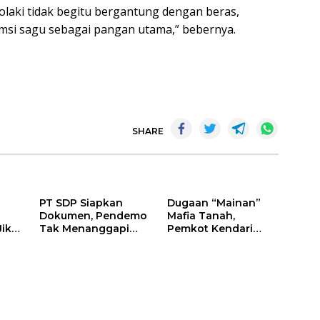
aki tidak begitu bergantung dengan beras,
msi sagu sebagai pangan utama,” bebernya.
SHARE
PT SDP Siapkan
Dugaan “Mainan”
Dokumen, Pendemo
Mafia Tanah,
Jika
Tak Menanggapi
Pemkot Kendari
Tantangan Adu Data
Hentikan Aktifitas di
Lahan Sengketa
Puwatu