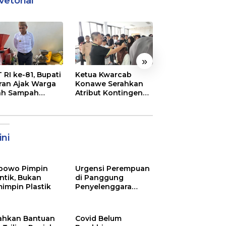
vetorial
»
 RI ke-81, Bupati
Ketua Kwarcab
Semarak
ran Ajak Warga
Konawe Serahkan
Pembukaan MT
ah Sampah
Atribut Kontingen
XXXI Sultra, Ini K
jadi Sumber
Jamnas XII 2026
Bupati Konawe
ghasilan
ni
bowo Pimpin
Urgensi Perempuan
ntik, Bukan
di Panggung
impin Plastik
Penyelenggara
Pemilu
ahkan Bantuan
Covid Belum