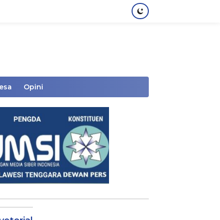
Desa
Opini