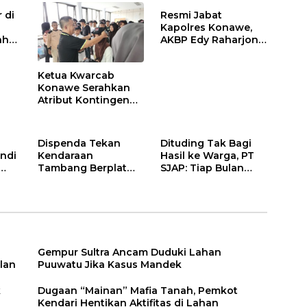
 di
Resmi Jabat
Kapolres Konawe,
ah
AKBP Edy Raharjono
Siap Berikan
n
Pelayanan Terbaik
Ketua Kwarcab
Konawe Serahkan
Atribut Kontingen
Jamnas XII 2026
Dispenda Tekan
Dituding Tak Bagi
ndi
Kendaraan
Hasil ke Warga, PT
Tambang Berplat
SJAP: Tiap Bulan
Konawe
Kami Setor
Gempur Sultra Ancam Duduki Lahan
lan
Puuwatu Jika Kasus Mandek
k
Dugaan “Mainan” Mafia Tanah, Pemkot
Kendari Hentikan Aktifitas di Lahan