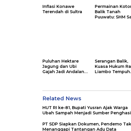
Inflasi Konawe
Permainan Kotor
Terendah di Sultra
Balik Tanah
Puuwatu: SHM S
Tak Berkutik di
Hadapan Dugaa
Mafia
Puluhan Hektare
Serangan Balik,
Jagung dan Ubi
Kuasa Hukum Ra
Gajah Jadi Andalan
Liambo Tempuh
Ketahanan Pangan
Jalur Pidana
di Tirawuta
Related News
HUT RI ke-81, Bupati Yusran Ajak Warga
Ubah Sampah Menjadi Sumber Penghasi
PT SDP Siapkan Dokumen, Pendemo Ta
Menanggapi Tantangan Adu Data