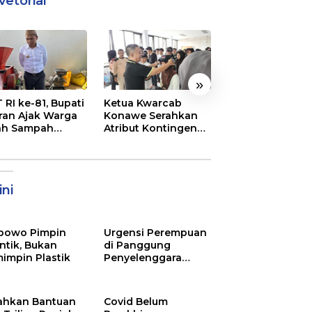
vetorial
»
 RI ke-81, Bupati
Ketua Kwarcab
Semarak
ran Ajak Warga
Konawe Serahkan
Pembukaan MT
ah Sampah
Atribut Kontingen
XXXI Sultra, Ini K
jadi Sumber
Jamnas XII 2026
Bupati Konawe
ghasilan
ni
bowo Pimpin
Urgensi Perempuan
ntik, Bukan
di Panggung
impin Plastik
Penyelenggara
Pemilu
ahkan Bantuan
Covid Belum