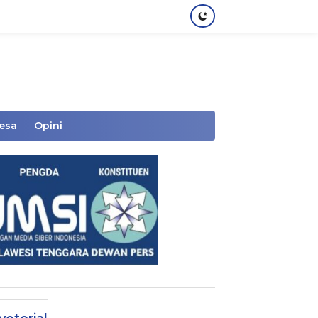
Desa
Opini