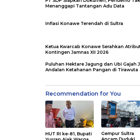
PT SDP Siapkan Dokumen, Pendemo Ta
Menanggapi Tantangan Adu Data
Inflasi Konawe Terendah di Sultra
Ketua Kwarcab Konawe Serahkan Atribu
Kontingen Jamnas XII 2026
Puluhan Hektare Jagung dan Ubi Gajah J
Andalan Ketahanan Pangan di Tirawuta
Recommendation for You
Gempur Sultra
HUT RI ke-81, Bupati
Ancam Duduki
Yusran Ajak Warga