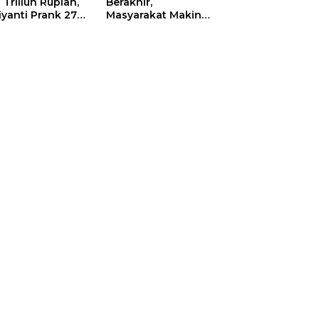
 Triliun Rupiah,
Berakhir,
iyanti Prank 270
Masyarakat Makin
a Orang
Menjerit