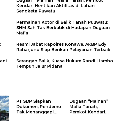
k
Dugaan “Mainan” Mafia Tanah, Pemkot
Kendari Hentikan Aktifitas di Lahan
Sengketa Puwatu
Permainan Kotor di Balik Tanah Puuwatu:
SHM Sah Tak Berkutik di Hadapan Dugaan
Mafia
t
Resmi Jabat Kapolres Konawe, AKBP Edy
Raharjono Siap Berikan Pelayanan Terbaik
adi
Serangan Balik, Kuasa Hukum Randi Liambo
Tempuh Jalur Pidana
PT SDP Siapkan
Dugaan “Mainan”
Dokumen, Pendemo
Mafia Tanah,
Tak Menanggapi
Pemkot Kendari
Tantangan Adu Data
Hentikan Aktifitas di
Lahan Sengketa
Puwatu