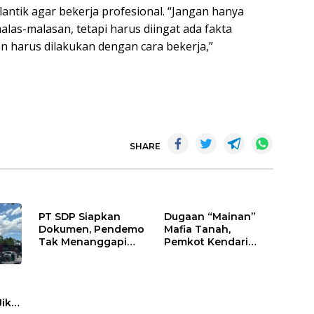
antik agar bekerja profesional. “Jangan hanya
las-malasan, tetapi harus diingat ada fakta
an harus dilakukan dengan cara bekerja,”
SHARE
PT SDP Siapkan
Dugaan “Mainan”
Dokumen, Pendemo
Mafia Tanah,
Tak Menanggapi
Pemkot Kendari
Tantangan Adu Data
Hentikan Aktifitas di
Lahan Sengketa
Puwatu
Jika