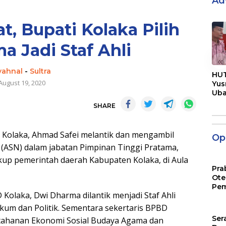
Ad
t, Bupati Kolaka Pilih
 Jadi Staf Ahli
«
yahnal
-
Sultra
HUT
August 19, 2020
Yus
Ub
Men
SHARE
Pen
olaka, Ahmad Safei melantik dan mengambil
Opi
 (ASN) dalam jabatan Pimpinan Tinggi Pratama,
kup pemerintah daerah Kabupaten Kolaka, di Aula
Pra
Ote
Pem
Kolaka, Dwi Dharma dilantik menjadi Staf Ahli
kum dan Politik. Sementara sekertaris BPBD
Ser
etahanan Ekonomi Sosial Budaya Agama dan