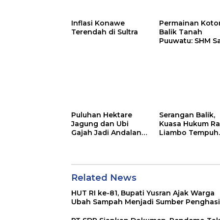
Kasus Mandek
Menjadi Sumber
Penghasilan
Inflasi Konawe
Permainan Kotor
Terendah di Sultra
Balik Tanah
Puuwatu: SHM S
Tak Berkutik di
Hadapan Dugaa
Mafia
Puluhan Hektare
Serangan Balik,
Jagung dan Ubi
Kuasa Hukum Ra
Gajah Jadi Andalan
Liambo Tempuh
Ketahanan Pangan
Jalur Pidana
di Tirawuta
Related News
HUT RI ke-81, Bupati Yusran Ajak Warga
Ubah Sampah Menjadi Sumber Penghasi