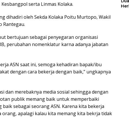
Dua
 Kesbangpol serta Linmas Kolaka.
Her
Jut
g dihadiri oleh Sekda Kolaka Poitu Murtopo, Wakil
so Rantegau.
ebut bertujuan sebagai penyegaran organisasi
 RB, perubahan nomenklatur karna adanya jabatan
nerja ASN saat ini, semoga kehadiran bapak/ibu
akat dengan cara bekerja dengan baik,” ungkapnya
isasi dan merebaknya media sosial sehingga dengan
rotan publik memang baik untuk memperbaiki
g baik sebagai seorang ASN. Karena kita bekerja
a orang, apalagi kalau kita memang kita bekrja tidak