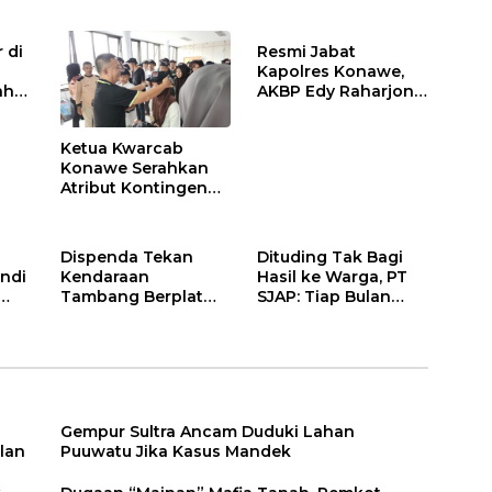
 di
Resmi Jabat
Kapolres Konawe,
ah
AKBP Edy Raharjono
Siap Berikan
n
Pelayanan Terbaik
Ketua Kwarcab
Konawe Serahkan
Atribut Kontingen
Jamnas XII 2026
Dispenda Tekan
Dituding Tak Bagi
ndi
Kendaraan
Hasil ke Warga, PT
Tambang Berplat
SJAP: Tiap Bulan
Konawe
Kami Setor
Gempur Sultra Ancam Duduki Lahan
lan
Puuwatu Jika Kasus Mandek