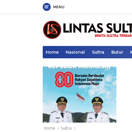
MENU
Skip
to
content
Home
Nasional
Sultra
Butur
Home
Sultra