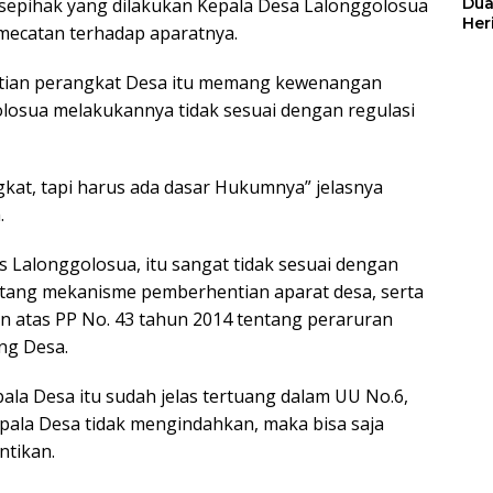
sepihak yang dilakukan Kepala Desa Lalonggolosua
Dua
Her
emecatan terhadap aparatnya.
Jut
ntian perangkat Desa itu memang kewenangan
olosua melakukannya tidak sesuai dengan regulasi
gkat, tapi harus ada dasar Hukumnya” jelasnya
.
s Lalonggolosua, itu sangat tidak sesuai dengan
tang mekanisme pemberhentian aparat desa, serta
n atas PP No. 43 tahun 2014 tentang peraruran
ng Desa.
la Desa itu sudah jelas tertuang dalam UU No.6,
Kepala Desa tidak mengindahkan, maka bisa saja
ntikan.