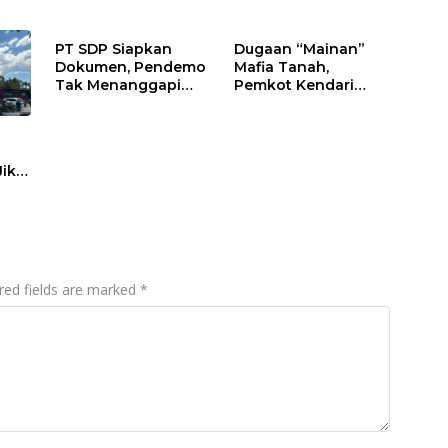
PT SDP Siapkan
Dugaan “Mainan”
Dokumen, Pendemo
Mafia Tanah,
Tak Menanggapi
Pemkot Kendari
Tantangan Adu Data
Hentikan Aktifitas di
Lahan Sengketa
Puwatu
Jika
red fields are marked
*