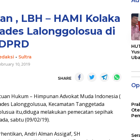
Ad
n , LBH – HAMI Kolaka
ades Lalonggolosua di
«
DPRD
HUT
Yus
edaksi
-
Sultra
Ub
Men
ebruary 10, 2019
Pen
SHARE
Opi
ntuan Hukum – Himpunan Advokat Muda Indonesia (
ades Lalonggolusua, Kecamatan Tanggetada
Pra
Ote
olusua itu,diduga melakukan pemecatan sepihak
Pem
a, sabtu (09/02/19).
hentikan, Andri Alman Assigaf, SH
Ser