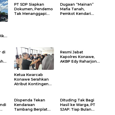
PT SDP Siapkan
Dugaan “Mainan”
Dokumen, Pendemo
Mafia Tanah,
Tak Menanggapi
Pemkot Kendari
Tantangan Adu Data
Hentikan Aktifitas di
Lahan Sengketa
Puwatu
Jika
 di
Resmi Jabat
Kapolres Konawe,
ah
AKBP Edy Raharjono
Siap Berikan
n
Pelayanan Terbaik
Ketua Kwarcab
Konawe Serahkan
Atribut Kontingen
Jamnas XII 2026
Dispenda Tekan
Dituding Tak Bagi
ndi
Kendaraan
Hasil ke Warga, PT
Tambang Berplat
SJAP: Tiap Bulan
Konawe
Kami Setor