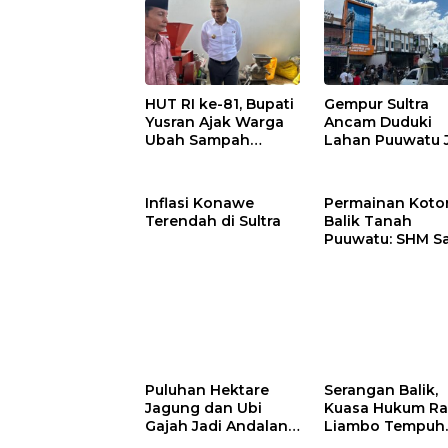
Gempur Sultra
HUT RI ke-81, Bupati
Ancam Duduki
Yusran Ajak Warga
Lahan Puuwatu 
Ubah Sampah
Kasus Mandek
Menjadi Sumber
Penghasilan
Inflasi Konawe
Permainan Kotor
Terendah di Sultra
Balik Tanah
Puuwatu: SHM S
Tak Berkutik di
Hadapan Dugaa
Mafia
Puluhan Hektare
Serangan Balik,
Jagung dan Ubi
Kuasa Hukum Ra
Gajah Jadi Andalan
Liambo Tempuh
Ketahanan Pangan
Jalur Pidana