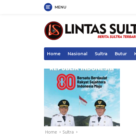
MENU
Skip
to
content
Home
Nasional
Sultra
Butur
Home
Sultra