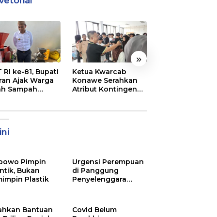
vetorial
»
 RI ke-81, Bupati
Ketua Kwarcab
Semarak
ran Ajak Warga
Konawe Serahkan
Pembukaan MT
ah Sampah
Atribut Kontingen
XXXI Sultra, Ini K
jadi Sumber
Jamnas XII 2026
Bupati Konawe
ghasilan
ni
bowo Pimpin
Urgensi Perempuan
ntik, Bukan
di Panggung
impin Plastik
Penyelenggara
Pemilu
ahkan Bantuan
Covid Belum