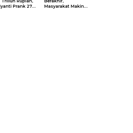
 Triliun Rupiah,
Berakhir,
iyanti Prank 270
Masyarakat Makin
a Orang
Menjerit