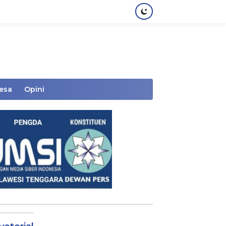
Desa
Opini