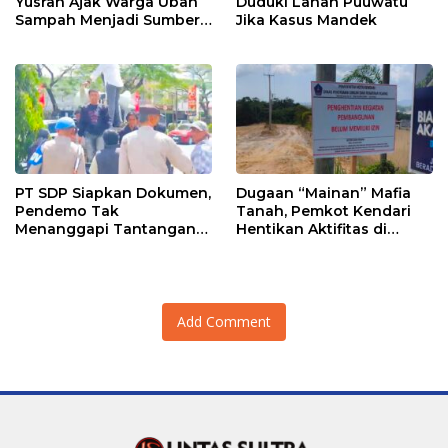
Yusran Ajak Warga Ubah
Duduki Lahan Puuwatu
Sampah Menjadi Sumber
Jika Kasus Mandek
Penghasilan
PT SDP Siapkan Dokumen,
Dugaan “Mainan” Mafia
Pendemo Tak
Tanah, Pemkot Kendari
Menanggapi Tantangan
Hentikan Aktifitas di
Adu Data
Lahan Sengketa Puwatu
Add Comment