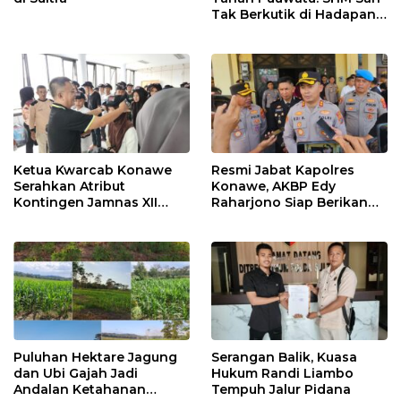
Tak Berkutik di Hadapan
Dugaan Mafia
Ketua Kwarcab Konawe
Resmi Jabat Kapolres
Serahkan Atribut
Konawe, AKBP Edy
Kontingen Jamnas XII
Raharjono Siap Berikan
2026
Pelayanan Terbaik
Puluhan Hektare Jagung
Serangan Balik, Kuasa
dan Ubi Gajah Jadi
Hukum Randi Liambo
Andalan Ketahanan
Tempuh Jalur Pidana