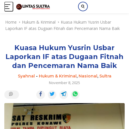
S
Home
Hukum & Kriminal
Kuasa Hukum Yusrin Usbar
k
Laporkan IF atas Dugaan Fitnah dan Pencemaran Nama Baik
i
p
t
Kuasa Hukum Yusrin Usbar
o
c
Laporkan IF atas Dugaan Fitnah
o
dan Pencemaran Nama Baik
n
t
Syahnal
-
Hukum & Kriminal
,
Nasional
,
Sultra
e
November 8, 2025
n
t