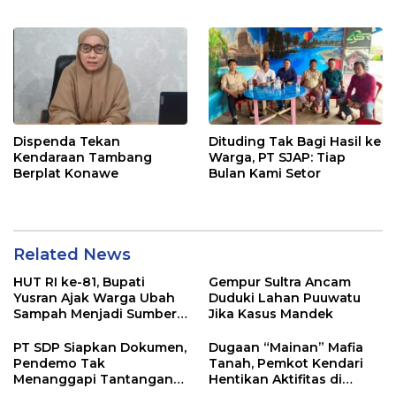
Pangan di Tirawuta
Dispenda Tekan
Dituding Tak Bagi Hasil ke
Kendaraan Tambang
Warga, PT SJAP: Tiap
Berplat Konawe
Bulan Kami Setor
Related News
HUT RI ke-81, Bupati
Gempur Sultra Ancam
Yusran Ajak Warga Ubah
Duduki Lahan Puuwatu
Sampah Menjadi Sumber
Jika Kasus Mandek
Penghasilan
PT SDP Siapkan Dokumen,
Dugaan “Mainan” Mafia
Pendemo Tak
Tanah, Pemkot Kendari
Menanggapi Tantangan
Hentikan Aktifitas di
Adu Data
Lahan Sengketa Puwatu