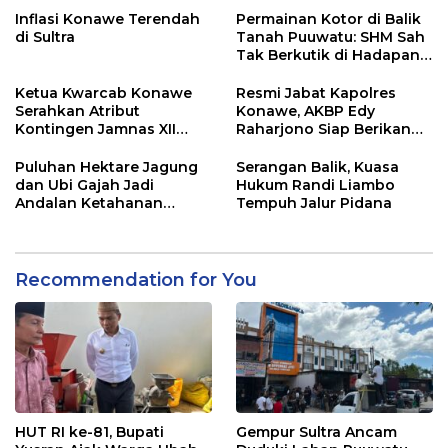
Inflasi Konawe Terendah
Permainan Kotor di Balik
di Sultra
Tanah Puuwatu: SHM Sah
Tak Berkutik di Hadapan
Dugaan Mafia
Ketua Kwarcab Konawe
Resmi Jabat Kapolres
Serahkan Atribut
Konawe, AKBP Edy
Kontingen Jamnas XII
Raharjono Siap Berikan
2026
Pelayanan Terbaik
Puluhan Hektare Jagung
Serangan Balik, Kuasa
dan Ubi Gajah Jadi
Hukum Randi Liambo
Andalan Ketahanan
Tempuh Jalur Pidana
Pangan di Tirawuta
Recommendation for You
HUT RI ke-81, Bupati
Gempur Sultra Ancam