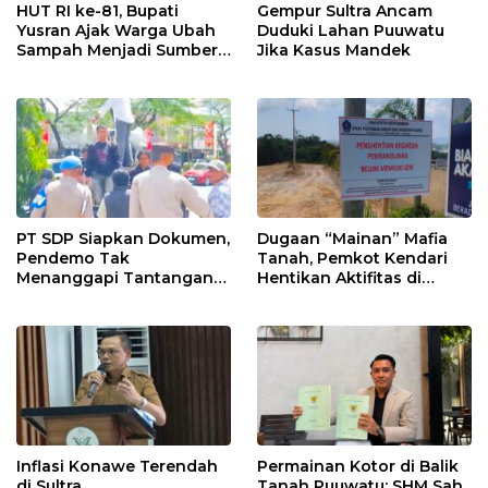
HUT RI ke-81, Bupati
Gempur Sultra Ancam
Yusran Ajak Warga Ubah
Duduki Lahan Puuwatu
Sampah Menjadi Sumber
Jika Kasus Mandek
Penghasilan
PT SDP Siapkan Dokumen,
Dugaan “Mainan” Mafia
Pendemo Tak
Tanah, Pemkot Kendari
Menanggapi Tantangan
Hentikan Aktifitas di
Adu Data
Lahan Sengketa Puwatu
Inflasi Konawe Terendah
Permainan Kotor di Balik
di Sultra
Tanah Puuwatu: SHM Sah