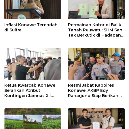
Inflasi Konawe Terendah
Permainan Kotor di Balik
di Sultra
Tanah Puuwatu: SHM Sah
Tak Berkutik di Hadapan
Dugaan Mafia
Ketua Kwarcab Konawe
Resmi Jabat Kapolres
Serahkan Atribut
Konawe, AKBP Edy
Kontingen Jamnas XII
Raharjono Siap Berikan
2026
Pelayanan Terbaik