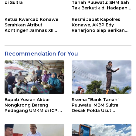
di Sultra
Tanah Puuwatu: SHM Sah
Tak Berkutik di Hadapan
Dugaan Mafia
Ketua Kwarcab Konawe
Resmi Jabat Kapolres
Serahkan Atribut
Konawe, AKBP Edy
Kontingen Jamnas XII
Raharjono Siap Berikan
2026
Pelayanan Terbaik
Recommendation for You
Bupati Yusran Akbar
Skema “Bank Tanah”
Nongkrong Bareng
Puuwatu, MBM Sultra
Pedagang UMKM di ICP,
Desak Polda Usut
Tegaskan Komitmen
Keterlibatan Adik Ketua
Hidupkan Ekonomi
Kadin
Kerakyatan