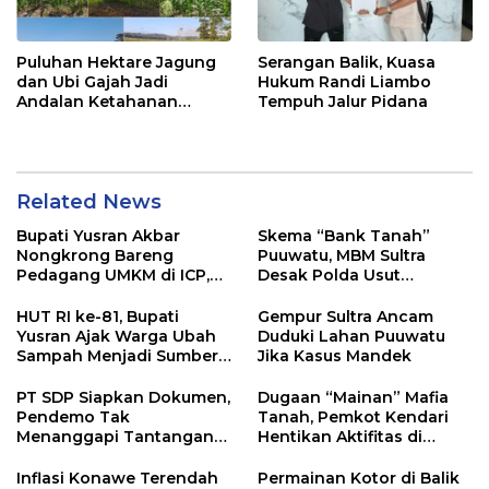
Puluhan Hektare Jagung
Serangan Balik, Kuasa
dan Ubi Gajah Jadi
Hukum Randi Liambo
Andalan Ketahanan
Tempuh Jalur Pidana
Pangan di Tirawuta
Related News
Bupati Yusran Akbar
Skema “Bank Tanah”
Nongkrong Bareng
Puuwatu, MBM Sultra
Pedagang UMKM di ICP,
Desak Polda Usut
Tegaskan Komitmen
Keterlibatan Adik Ketua
Hidupkan Ekonomi
Kadin
HUT RI ke-81, Bupati
Gempur Sultra Ancam
Kerakyatan
Yusran Ajak Warga Ubah
Duduki Lahan Puuwatu
Sampah Menjadi Sumber
Jika Kasus Mandek
Penghasilan
PT SDP Siapkan Dokumen,
Dugaan “Mainan” Mafia
Pendemo Tak
Tanah, Pemkot Kendari
Menanggapi Tantangan
Hentikan Aktifitas di
Adu Data
Lahan Sengketa Puwatu
Inflasi Konawe Terendah
Permainan Kotor di Balik