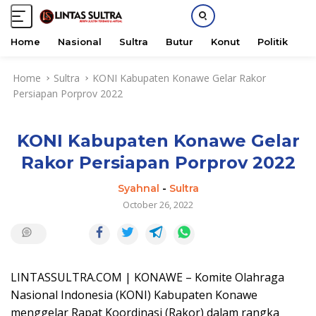
Home
Nasional
Sultra
Butur
Konut
Politik
H
S
Home
Sultra
KONI Kabupaten Konawe Gelar Rakor
k
Persiapan Porprov 2022
i
p
t
KONI Kabupaten Konawe Gelar
o
c
Rakor Persiapan Porprov 2022
o
n
Syahnal
-
Sultra
t
October 26, 2022
e
n
t
LINTASSULTRA.COM | KONAWE – Komite Olahraga
Nasional Indonesia (KONI) Kabupaten Konawe
menggelar Rapat Koordinasi (Rakor) dalam rangka