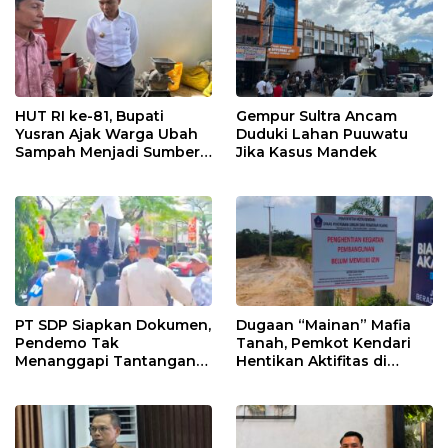
HUT RI ke-81, Bupati
Gempur Sultra Ancam
Yusran Ajak Warga Ubah
Duduki Lahan Puuwatu
Sampah Menjadi Sumber
Jika Kasus Mandek
Penghasilan
PT SDP Siapkan Dokumen,
Dugaan “Mainan” Mafia
Pendemo Tak
Tanah, Pemkot Kendari
Menanggapi Tantangan
Hentikan Aktifitas di
Adu Data
Lahan Sengketa Puwatu