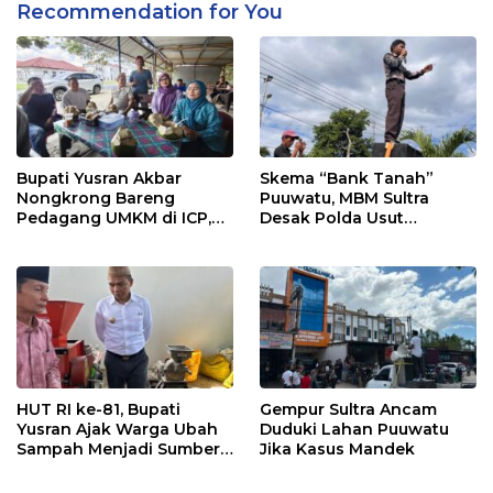
Recommendation for You
Bupati Yusran Akbar
Skema “Bank Tanah”
Nongkrong Bareng
Puuwatu, MBM Sultra
Pedagang UMKM di ICP,
Desak Polda Usut
Tegaskan Komitmen
Keterlibatan Adik Ketua
Hidupkan Ekonomi
Kadin
Kerakyatan
HUT RI ke-81, Bupati
Gempur Sultra Ancam
Yusran Ajak Warga Ubah
Duduki Lahan Puuwatu
Sampah Menjadi Sumber
Jika Kasus Mandek
Penghasilan