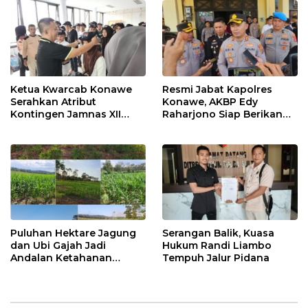
Ketua Kwarcab Konawe
Resmi Jabat Kapolres
Serahkan Atribut
Konawe, AKBP Edy
Kontingen Jamnas XII
Raharjono Siap Berikan
2026
Pelayanan Terbaik
Puluhan Hektare Jagung
Serangan Balik, Kuasa
dan Ubi Gajah Jadi
Hukum Randi Liambo
Andalan Ketahanan
Tempuh Jalur Pidana
Pangan di Tirawuta