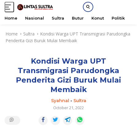
Home
Nasional
Sultra
Butur
Konut
Politik
H
S
Home
Sultra
Kondisi Warga UPT Transmigrasi Parudongka
k
Penderita Gizi Buruk Mulai Membaik
i
p
t
Kondisi Warga UPT
o
c
Transmigrasi Parudongka
o
Penderita Gizi Buruk Mulai
n
t
Membaik
e
Syahnal
-
Sultra
n
October 21, 2022
t