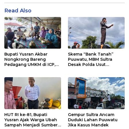
Read Also
Bupati Yusran Akbar
Skema “Bank Tanah”
Nongkrong Bareng
Puuwatu, MBM Sultra
Pedagang UMKM di ICP,
Desak Polda Usut
Tegaskan Komitmen
Keterlibatan Adik Ketua
Hidupkan Ekonomi
Kadin
Kerakyatan
HUT RI ke-81, Bupati
Gempur Sultra Ancam
Yusran Ajak Warga Ubah
Duduki Lahan Puuwatu
Sampah Menjadi Sumber
Jika Kasus Mandek