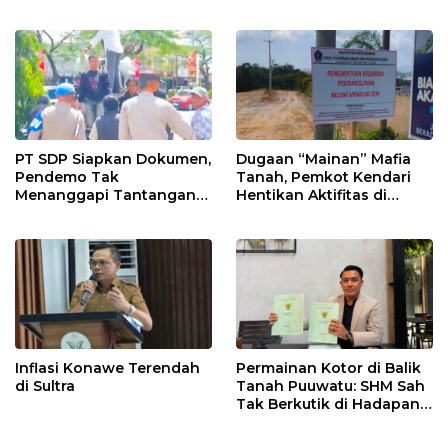
Penghasilan
PT SDP Siapkan Dokumen,
Dugaan “Mainan” Mafia
Pendemo Tak
Tanah, Pemkot Kendari
Menanggapi Tantangan
Hentikan Aktifitas di
Adu Data
Lahan Sengketa Puwatu
Inflasi Konawe Terendah
Permainan Kotor di Balik
di Sultra
Tanah Puuwatu: SHM Sah
Tak Berkutik di Hadapan
Dugaan Mafia