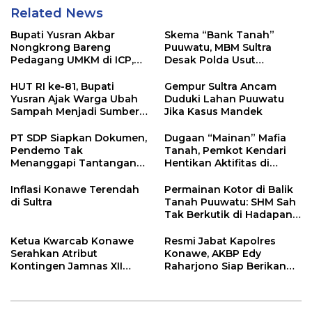
Related News
Bupati Yusran Akbar
Skema “Bank Tanah”
Nongkrong Bareng
Puuwatu, MBM Sultra
Pedagang UMKM di ICP,
Desak Polda Usut
Tegaskan Komitmen
Keterlibatan Adik Ketua
Hidupkan Ekonomi
Kadin
HUT RI ke-81, Bupati
Gempur Sultra Ancam
Kerakyatan
Yusran Ajak Warga Ubah
Duduki Lahan Puuwatu
Sampah Menjadi Sumber
Jika Kasus Mandek
Penghasilan
PT SDP Siapkan Dokumen,
Dugaan “Mainan” Mafia
Pendemo Tak
Tanah, Pemkot Kendari
Menanggapi Tantangan
Hentikan Aktifitas di
Adu Data
Lahan Sengketa Puwatu
Inflasi Konawe Terendah
Permainan Kotor di Balik
di Sultra
Tanah Puuwatu: SHM Sah
Tak Berkutik di Hadapan
Dugaan Mafia
Ketua Kwarcab Konawe
Resmi Jabat Kapolres
Serahkan Atribut
Konawe, AKBP Edy
Kontingen Jamnas XII
Raharjono Siap Berikan
2026
Pelayanan Terbaik