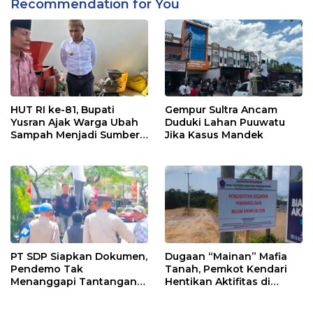
Recommendation for You
HUT RI ke-81, Bupati
Gempur Sultra Ancam
Yusran Ajak Warga Ubah
Duduki Lahan Puuwatu
Sampah Menjadi Sumber
Jika Kasus Mandek
Penghasilan
PT SDP Siapkan Dokumen,
Dugaan “Mainan” Mafia
Pendemo Tak
Tanah, Pemkot Kendari
Menanggapi Tantangan
Hentikan Aktifitas di
Adu Data
Lahan Sengketa Puwatu