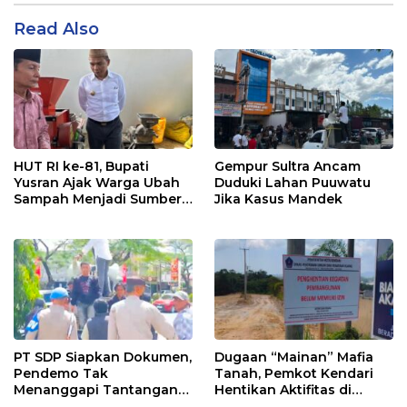
Read Also
HUT RI ke-81, Bupati
Gempur Sultra Ancam
Yusran Ajak Warga Ubah
Duduki Lahan Puuwatu
Sampah Menjadi Sumber
Jika Kasus Mandek
Penghasilan
PT SDP Siapkan Dokumen,
Dugaan “Mainan” Mafia
Pendemo Tak
Tanah, Pemkot Kendari
Menanggapi Tantangan
Hentikan Aktifitas di
Adu Data
Lahan Sengketa Puwatu