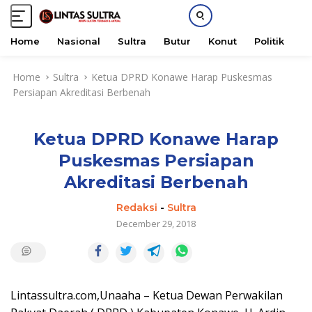
Home
Nasional
Sultra
Butur
Konut
Politik
H
S
Home
Sultra
Ketua DPRD Konawe Harap Puskesmas
k
Persiapan Akreditasi Berbenah
i
p
t
Ketua DPRD Konawe Harap
o
c
Puskesmas Persiapan
o
Akreditasi Berbenah
n
t
Redaksi
-
Sultra
e
December 29, 2018
n
t
Lintassultra.com,Unaaha – Ketua Dewan Perwakilan