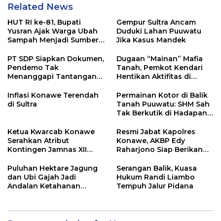
Related News
HUT RI ke-81, Bupati
Gempur Sultra Ancam
Yusran Ajak Warga Ubah
Duduki Lahan Puuwatu
Sampah Menjadi Sumber
Jika Kasus Mandek
Penghasilan
PT SDP Siapkan Dokumen,
Dugaan “Mainan” Mafia
Pendemo Tak
Tanah, Pemkot Kendari
Menanggapi Tantangan
Hentikan Aktifitas di
Adu Data
Lahan Sengketa Puwatu
Inflasi Konawe Terendah
Permainan Kotor di Balik
di Sultra
Tanah Puuwatu: SHM Sah
Tak Berkutik di Hadapan
Dugaan Mafia
Ketua Kwarcab Konawe
Resmi Jabat Kapolres
Serahkan Atribut
Konawe, AKBP Edy
Kontingen Jamnas XII
Raharjono Siap Berikan
2026
Pelayanan Terbaik
Puluhan Hektare Jagung
Serangan Balik, Kuasa
dan Ubi Gajah Jadi
Hukum Randi Liambo
Andalan Ketahanan
Tempuh Jalur Pidana
Pangan di Tirawuta