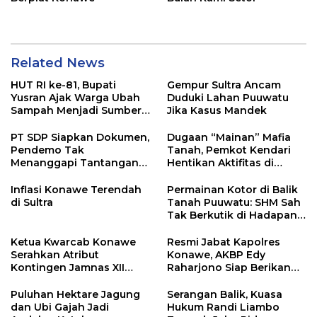
Related News
HUT RI ke-81, Bupati
Gempur Sultra Ancam
Yusran Ajak Warga Ubah
Duduki Lahan Puuwatu
Sampah Menjadi Sumber
Jika Kasus Mandek
Penghasilan
PT SDP Siapkan Dokumen,
Dugaan “Mainan” Mafia
Pendemo Tak
Tanah, Pemkot Kendari
Menanggapi Tantangan
Hentikan Aktifitas di
Adu Data
Lahan Sengketa Puwatu
Inflasi Konawe Terendah
Permainan Kotor di Balik
di Sultra
Tanah Puuwatu: SHM Sah
Tak Berkutik di Hadapan
Dugaan Mafia
Ketua Kwarcab Konawe
Resmi Jabat Kapolres
Serahkan Atribut
Konawe, AKBP Edy
Kontingen Jamnas XII
Raharjono Siap Berikan
2026
Pelayanan Terbaik
Puluhan Hektare Jagung
Serangan Balik, Kuasa
dan Ubi Gajah Jadi
Hukum Randi Liambo