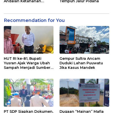
Andalan Ketahanan
Tempuh Jalur Pidana
Pangan di Tirawuta
Recommendation for You
HUT RI ke-81, Bupati
Gempur Sultra Ancam
Yusran Ajak Warga Ubah
Duduki Lahan Puuwatu
Sampah Menjadi Sumber
Jika Kasus Mandek
Penghasilan
PT SDP Siapkan Dokumen,
Dugaan “Mainan” Mafia