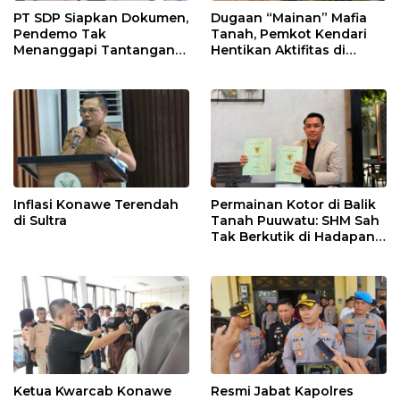
PT SDP Siapkan Dokumen,
Dugaan “Mainan” Mafia
Pendemo Tak
Tanah, Pemkot Kendari
Menanggapi Tantangan
Hentikan Aktifitas di
Adu Data
Lahan Sengketa Puwatu
Inflasi Konawe Terendah
Permainan Kotor di Balik
di Sultra
Tanah Puuwatu: SHM Sah
Tak Berkutik di Hadapan
Dugaan Mafia
Ketua Kwarcab Konawe
Resmi Jabat Kapolres