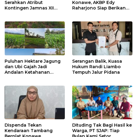
Serahkan Atribut
Konawe, AKBP Edy
Kontingen Jamnas XII
Raharjono Siap Berikan
2026
Pelayanan Terbaik
Puluhan Hektare Jagung
Serangan Balik, Kuasa
dan Ubi Gajah Jadi
Hukum Randi Liambo
Andalan Ketahanan
Tempuh Jalur Pidana
Pangan di Tirawuta
Dispenda Tekan
Dituding Tak Bagi Hasil ke
Kendaraan Tambang
Warga, PT SJAP: Tiap
Berplat Konawe
Bulan Kami Setor