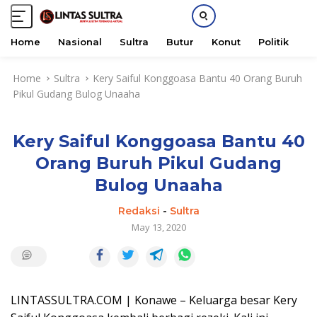
Home
Nasional
Sultra
Butur
Konut
Politik
H
S
Home
Sultra
Kery Saiful Konggoasa Bantu 40 Orang Buruh
k
Pikul Gudang Bulog Unaaha
i
p
t
Kery Saiful Konggoasa Bantu 40
o
c
Orang Buruh Pikul Gudang
o
Bulog Unaaha
n
t
Redaksi
-
Sultra
e
May 13, 2020
n
t
LINTASSULTRA.COM | Konawe – Keluarga besar Kery