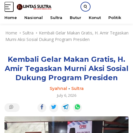
Home
Nasional
Sultra
Butur
Konut
Politik
H
S
Home
Sultra
Kembali Gelar Makan Gratis, H. Amir Tegaskan
k
Murni Aksi Sosial Dukung Program Presiden
i
p
t
Kembali Gelar Makan Gratis, H.
o
c
Amir Tegaskan Murni Aksi Sosial
o
Dukung Program Presiden
n
t
Syahnal
-
Sultra
e
July 6, 2026
n
t