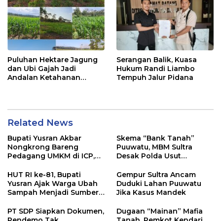
Puluhan Hektare Jagung
Serangan Balik, Kuasa
dan Ubi Gajah Jadi
Hukum Randi Liambo
Andalan Ketahanan
Tempuh Jalur Pidana
Pangan di Tirawuta
Related News
Bupati Yusran Akbar
Skema “Bank Tanah”
Nongkrong Bareng
Puuwatu, MBM Sultra
Pedagang UMKM di ICP,
Desak Polda Usut
Tegaskan Komitmen
Keterlibatan Adik Ketua
Hidupkan Ekonomi
Kadin
HUT RI ke-81, Bupati
Gempur Sultra Ancam
Kerakyatan
Yusran Ajak Warga Ubah
Duduki Lahan Puuwatu
Sampah Menjadi Sumber
Jika Kasus Mandek
Penghasilan
PT SDP Siapkan Dokumen,
Dugaan “Mainan” Mafia
Pendemo Tak
Tanah, Pemkot Kendari