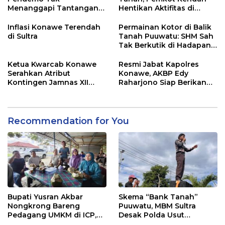
Menanggapi Tantangan
Hentikan Aktifitas di
Adu Data
Lahan Sengketa Puwatu
Inflasi Konawe Terendah
Permainan Kotor di Balik
di Sultra
Tanah Puuwatu: SHM Sah
Tak Berkutik di Hadapan
Dugaan Mafia
Ketua Kwarcab Konawe
Resmi Jabat Kapolres
Serahkan Atribut
Konawe, AKBP Edy
Kontingen Jamnas XII
Raharjono Siap Berikan
2026
Pelayanan Terbaik
Recommendation for You
Bupati Yusran Akbar
Skema “Bank Tanah”
Nongkrong Bareng
Puuwatu, MBM Sultra
Pedagang UMKM di ICP,
Desak Polda Usut
Tegaskan Komitmen
Keterlibatan Adik Ketua