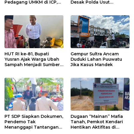
Pedagang UMKM di ICP,
Desak Polda Usut
Tegaskan Komitmen
Keterlibatan Adik Ketua
Hidupkan Ekonomi
Kadin
Kerakyatan
HUT RI ke-81, Bupati
Gempur Sultra Ancam
Yusran Ajak Warga Ubah
Duduki Lahan Puuwatu
Sampah Menjadi Sumber
Jika Kasus Mandek
Penghasilan
PT SDP Siapkan Dokumen,
Dugaan “Mainan” Mafia
Pendemo Tak
Tanah, Pemkot Kendari
Menanggapi Tantangan
Hentikan Aktifitas di
Adu Data
Lahan Sengketa Puwatu