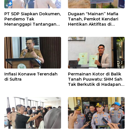
PT SDP Siapkan Dokumen,
Dugaan “Mainan” Mafia
Pendemo Tak
Tanah, Pemkot Kendari
Menanggapi Tantangan
Hentikan Aktifitas di
Adu Data
Lahan Sengketa Puwatu
Inflasi Konawe Terendah
Permainan Kotor di Balik
di Sultra
Tanah Puuwatu: SHM Sah
Tak Berkutik di Hadapan
Dugaan Mafia