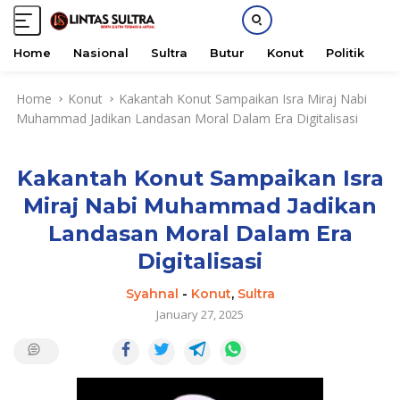
Home
Nasional
Sultra
Butur
Konut
Politik
H
S
Home
Konut
Kakantah Konut Sampaikan Isra Miraj Nabi
k
Muhammad Jadikan Landasan Moral Dalam Era Digitalisasi
i
p
t
Kakantah Konut Sampaikan Isra
o
c
Miraj Nabi Muhammad Jadikan
o
Landasan Moral Dalam Era
n
t
Digitalisasi
e
Syahnal
-
Konut
,
Sultra
n
January 27, 2025
t