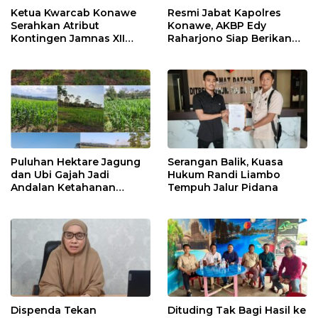
Ketua Kwarcab Konawe
Resmi Jabat Kapolres
Serahkan Atribut
Konawe, AKBP Edy
Kontingen Jamnas XII
Raharjono Siap Berikan
2026
Pelayanan Terbaik
Puluhan Hektare Jagung
Serangan Balik, Kuasa
dan Ubi Gajah Jadi
Hukum Randi Liambo
Andalan Ketahanan
Tempuh Jalur Pidana
Pangan di Tirawuta
Dispenda Tekan
Dituding Tak Bagi Hasil ke