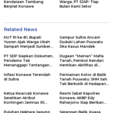
Kendaraan Tambang
Warga, PT SJAP: Tiap
Berplat Konawe
Bulan Kami Setor
Related News
HUT RI ke-81, Bupati
Gempur Sultra Ancam
Yusran Ajak Warga Ubah
Duduki Lahan Puuwatu
Sampah Menjadi Sumber
Jika Kasus Mandek
Penghasilan
PT SDP Siapkan Dokumen,
Dugaan “Mainan” Mafia
Pendemo Tak
Tanah, Pemkot Kendari
Menanggapi Tantangan
Hentikan Aktifitas di
Adu Data
Lahan Sengketa Puwatu
Inflasi Konawe Terendah
Permainan Kotor di Balik
di Sultra
Tanah Puuwatu: SHM Sah
Tak Berkutik di Hadapan
Dugaan Mafia
Ketua Kwarcab Konawe
Resmi Jabat Kapolres
Serahkan Atribut
Konawe, AKBP Edy
Kontingen Jamnas XII
Raharjono Siap Berikan
2026
Pelayanan Terbaik
Puluhan Hektare Jagung
Serangan Balik, Kuasa