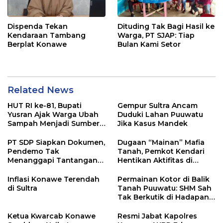
Dispenda Tekan
Dituding Tak Bagi Hasil ke
Kendaraan Tambang
Warga, PT SJAP: Tiap
Berplat Konawe
Bulan Kami Setor
Related News
HUT RI ke-81, Bupati
Gempur Sultra Ancam
Yusran Ajak Warga Ubah
Duduki Lahan Puuwatu
Sampah Menjadi Sumber
Jika Kasus Mandek
Penghasilan
PT SDP Siapkan Dokumen,
Dugaan “Mainan” Mafia
Pendemo Tak
Tanah, Pemkot Kendari
Menanggapi Tantangan
Hentikan Aktifitas di
Adu Data
Lahan Sengketa Puwatu
Inflasi Konawe Terendah
Permainan Kotor di Balik
di Sultra
Tanah Puuwatu: SHM Sah
Tak Berkutik di Hadapan
Dugaan Mafia
Ketua Kwarcab Konawe
Resmi Jabat Kapolres