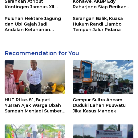
Serahkan Atribut
Konawe, AKBP Edy
Kontingen Jamnas XII
Raharjono Siap Berikan
2026
Pelayanan Terbaik
Puluhan Hektare Jagung
Serangan Balik, Kuasa
dan Ubi Gajah Jadi
Hukum Randi Liambo
Andalan Ketahanan
Tempuh Jalur Pidana
Pangan di Tirawuta
Recommendation for You
HUT RI ke-81, Bupati
Gempur Sultra Ancam
Yusran Ajak Warga Ubah
Duduki Lahan Puuwatu
Sampah Menjadi Sumber
Jika Kasus Mandek
Penghasilan