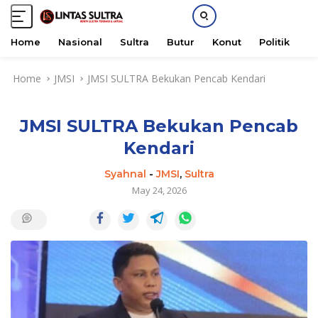
Home
Nasional
Sultra
Butur
Konut
Politik
H
S
Home
JMSI
JMSI SULTRA Bekukan Pencab Kendari
k
i
p
JMSI SULTRA Bekukan Pencab
t
o
Kendari
c
o
Syahnal
-
JMSI
,
Sultra
n
May 24, 2026
t
e
n
t