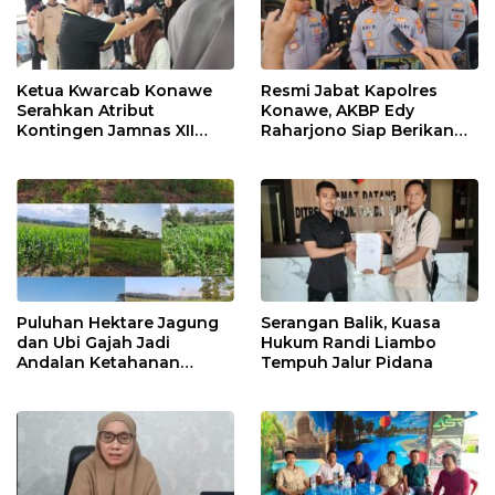
Ketua Kwarcab Konawe
Resmi Jabat Kapolres
Serahkan Atribut
Konawe, AKBP Edy
Kontingen Jamnas XII
Raharjono Siap Berikan
2026
Pelayanan Terbaik
Puluhan Hektare Jagung
Serangan Balik, Kuasa
dan Ubi Gajah Jadi
Hukum Randi Liambo
Andalan Ketahanan
Tempuh Jalur Pidana
Pangan di Tirawuta