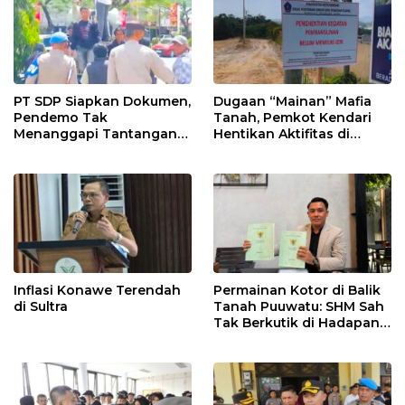
PT SDP Siapkan Dokumen,
Dugaan “Mainan” Mafia
Pendemo Tak
Tanah, Pemkot Kendari
Menanggapi Tantangan
Hentikan Aktifitas di
Adu Data
Lahan Sengketa Puwatu
Inflasi Konawe Terendah
Permainan Kotor di Balik
di Sultra
Tanah Puuwatu: SHM Sah
Tak Berkutik di Hadapan
Dugaan Mafia