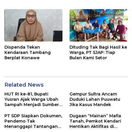
Pangan di Tirawuta
Dispenda Tekan
Dituding Tak Bagi Hasil ke
Kendaraan Tambang
Warga, PT SJAP: Tiap
Berplat Konawe
Bulan Kami Setor
Related News
HUT RI ke-81, Bupati
Gempur Sultra Ancam
Yusran Ajak Warga Ubah
Duduki Lahan Puuwatu
Sampah Menjadi Sumber
Jika Kasus Mandek
Penghasilan
PT SDP Siapkan Dokumen,
Dugaan “Mainan” Mafia
Pendemo Tak
Tanah, Pemkot Kendari
Menanggapi Tantangan
Hentikan Aktifitas di
Adu Data
Lahan Sengketa Puwatu