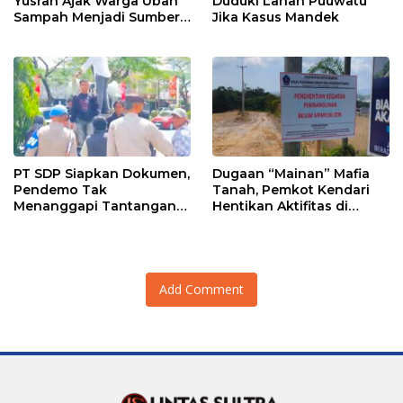
Yusran Ajak Warga Ubah
Duduki Lahan Puuwatu
Sampah Menjadi Sumber
Jika Kasus Mandek
Penghasilan
PT SDP Siapkan Dokumen,
Dugaan “Mainan” Mafia
Pendemo Tak
Tanah, Pemkot Kendari
Menanggapi Tantangan
Hentikan Aktifitas di
Adu Data
Lahan Sengketa Puwatu
Add Comment