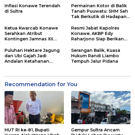
Inflasi Konawe Terendah
Permainan Kotor di Balik
di Sultra
Tanah Puuwatu: SHM Sah
Tak Berkutik di Hadapan
Dugaan Mafia
Ketua Kwarcab Konawe
Resmi Jabat Kapolres
Serahkan Atribut
Konawe, AKBP Edy
Kontingen Jamnas XII
Raharjono Siap Berikan
2026
Pelayanan Terbaik
Puluhan Hektare Jagung
Serangan Balik, Kuasa
dan Ubi Gajah Jadi
Hukum Randi Liambo
Andalan Ketahanan
Tempuh Jalur Pidana
Pangan di Tirawuta
Recommendation for You
HUT RI ke-81, Bupati
Gempur Sultra Ancam