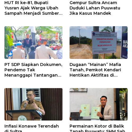
HUT RI ke-81, Bupati
Gempur Sultra Ancam
Yusran Ajak Warga Ubah
Duduki Lahan Puuwatu
Sampah Menjadi Sumber
Jika Kasus Mandek
Penghasilan
PT SDP Siapkan Dokumen,
Dugaan “Mainan” Mafia
Pendemo Tak
Tanah, Pemkot Kendari
Menanggapi Tantangan
Hentikan Aktifitas di
Adu Data
Lahan Sengketa Puwatu
Inflasi Konawe Terendah
Permainan Kotor di Balik
di Sultra
Tanah Puuwatu: SHM Sah