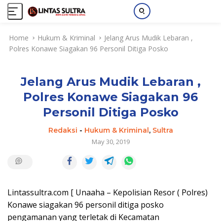
S
Home
Hukum & Kriminal
Jelang Arus Mudik Lebaran ,
k
Polres Konawe Siagakan 96 Personil Ditiga Posko
i
p
t
Jelang Arus Mudik Lebaran ,
o
c
Polres Konawe Siagakan 96
o
Personil Ditiga Posko
n
t
Redaksi
-
Hukum & Kriminal
,
Sultra
e
May 30, 2019
n
t
Lintassultra.com [ Unaaha – Kepolisian Resor ( Polres)
Konawe siagakan 96 personil ditiga posko
pengamanan yang terletak di Kecamatan