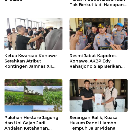
Tak Berkutik di Hadapan
Dugaan Mafia
Ketua Kwarcab Konawe
Resmi Jabat Kapolres
Serahkan Atribut
Konawe, AKBP Edy
Kontingen Jamnas XII
Raharjono Siap Berikan
2026
Pelayanan Terbaik
Puluhan Hektare Jagung
Serangan Balik, Kuasa
dan Ubi Gajah Jadi
Hukum Randi Liambo
Andalan Ketahanan
Tempuh Jalur Pidana