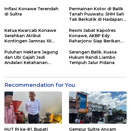
Adu Data
Lahan Sengketa Puwatu
Inflasi Konawe Terendah
Permainan Kotor di Balik
di Sultra
Tanah Puuwatu: SHM Sah
Tak Berkutik di Hadapan
Dugaan Mafia
Ketua Kwarcab Konawe
Resmi Jabat Kapolres
Serahkan Atribut
Konawe, AKBP Edy
Kontingen Jamnas XII
Raharjono Siap Berikan
2026
Pelayanan Terbaik
Puluhan Hektare Jagung
Serangan Balik, Kuasa
dan Ubi Gajah Jadi
Hukum Randi Liambo
Andalan Ketahanan
Tempuh Jalur Pidana
Pangan di Tirawuta
Recommendation for You
HUT RI ke-81, Bupati
Gempur Sultra Ancam