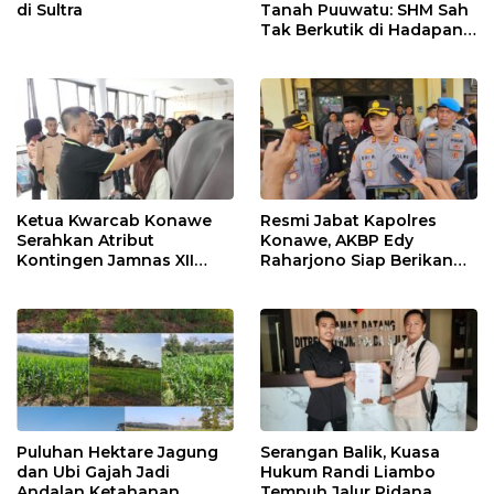
di Sultra
Tanah Puuwatu: SHM Sah
Tak Berkutik di Hadapan
Dugaan Mafia
Ketua Kwarcab Konawe
Resmi Jabat Kapolres
Serahkan Atribut
Konawe, AKBP Edy
Kontingen Jamnas XII
Raharjono Siap Berikan
2026
Pelayanan Terbaik
Puluhan Hektare Jagung
Serangan Balik, Kuasa
dan Ubi Gajah Jadi
Hukum Randi Liambo
Andalan Ketahanan
Tempuh Jalur Pidana