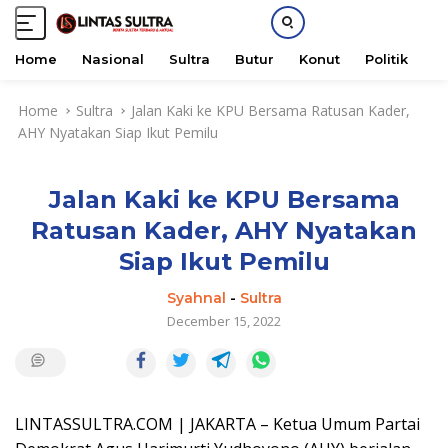
Home
Nasional
Sultra
Butur
Konut
Politik
H
S
Home
Sultra
Jalan Kaki ke KPU Bersama Ratusan Kader,
k
AHY Nyatakan Siap Ikut Pemilu
i
p
t
Jalan Kaki ke KPU Bersama
o
c
Ratusan Kader, AHY Nyatakan
o
Siap Ikut Pemilu
n
t
Syahnal
-
Sultra
e
December 15, 2022
n
t
LINTASSULTRA.COM | JAKARTA – Ketua Umum Partai