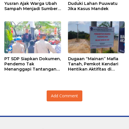
Yusran Ajak Warga Ubah
Duduki Lahan Puuwatu
Sampah Menjadi Sumber
Jika Kasus Mandek
Penghasilan
PT SDP Siapkan Dokumen,
Dugaan “Mainan” Mafia
Pendemo Tak
Tanah, Pemkot Kendari
Menanggapi Tantangan
Hentikan Aktifitas di
Adu Data
Lahan Sengketa Puwatu
Add Comment