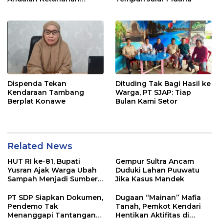
Pangan di Tirawuta
Dispenda Tekan
Dituding Tak Bagi Hasil ke
Kendaraan Tambang
Warga, PT SJAP: Tiap
Berplat Konawe
Bulan Kami Setor
Related News
HUT RI ke-81, Bupati
Gempur Sultra Ancam
Yusran Ajak Warga Ubah
Duduki Lahan Puuwatu
Sampah Menjadi Sumber
Jika Kasus Mandek
Penghasilan
PT SDP Siapkan Dokumen,
Dugaan “Mainan” Mafia
Pendemo Tak
Tanah, Pemkot Kendari
Menanggapi Tantangan
Hentikan Aktifitas di