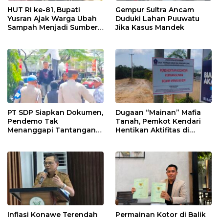
HUT RI ke-81, Bupati
Gempur Sultra Ancam
Yusran Ajak Warga Ubah
Duduki Lahan Puuwatu
Sampah Menjadi Sumber
Jika Kasus Mandek
Penghasilan
PT SDP Siapkan Dokumen,
Dugaan “Mainan” Mafia
Pendemo Tak
Tanah, Pemkot Kendari
Menanggapi Tantangan
Hentikan Aktifitas di
Adu Data
Lahan Sengketa Puwatu
Inflasi Konawe Terendah
Permainan Kotor di Balik