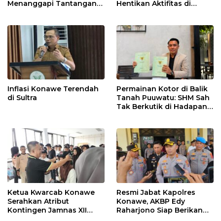
Menanggapi Tantangan
Hentikan Aktifitas di
Adu Data
Lahan Sengketa Puwatu
Inflasi Konawe Terendah
Permainan Kotor di Balik
di Sultra
Tanah Puuwatu: SHM Sah
Tak Berkutik di Hadapan
Dugaan Mafia
Ketua Kwarcab Konawe
Resmi Jabat Kapolres
Serahkan Atribut
Konawe, AKBP Edy
Kontingen Jamnas XII
Raharjono Siap Berikan
2026
Pelayanan Terbaik