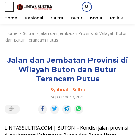
Home
Nasional
Sultra
Butur
Konut
Politik
H
S
Home
Sultra
Jalan dan Jembatan Provinsi di Wilayah Buton
k
dan Butur Terancam Putus
i
p
t
Jalan dan Jembatan Provinsi di
o
c
Wilayah Buton dan Butur
o
Terancam Putus
n
t
Syahnal
-
Sultra
e
September 3, 2020
n
t
LINTASSULTRA.COM | BUTON – Kondisi jalan provinsi