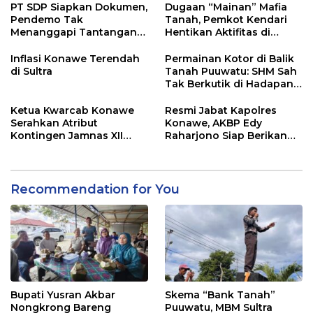
PT SDP Siapkan Dokumen,
Dugaan “Mainan” Mafia
Pendemo Tak
Tanah, Pemkot Kendari
Menanggapi Tantangan
Hentikan Aktifitas di
Adu Data
Lahan Sengketa Puwatu
Inflasi Konawe Terendah
Permainan Kotor di Balik
di Sultra
Tanah Puuwatu: SHM Sah
Tak Berkutik di Hadapan
Dugaan Mafia
Ketua Kwarcab Konawe
Resmi Jabat Kapolres
Serahkan Atribut
Konawe, AKBP Edy
Kontingen Jamnas XII
Raharjono Siap Berikan
2026
Pelayanan Terbaik
Recommendation for You
Bupati Yusran Akbar
Skema “Bank Tanah”
Nongkrong Bareng
Puuwatu, MBM Sultra