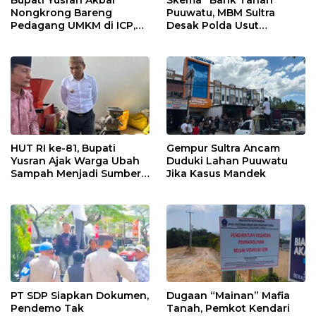
Bupati Yusran Akbar
Skema “Bank Tanah”
Nongkrong Bareng
Puuwatu, MBM Sultra
Pedagang UMKM di ICP,
Desak Polda Usut
Tegaskan Komitmen
Keterlibatan Adik Ketua
Hidupkan Ekonomi
Kadin
Kerakyatan
HUT RI ke-81, Bupati
Gempur Sultra Ancam
Yusran Ajak Warga Ubah
Duduki Lahan Puuwatu
Sampah Menjadi Sumber
Jika Kasus Mandek
Penghasilan
PT SDP Siapkan Dokumen,
Dugaan “Mainan” Mafia
Pendemo Tak
Tanah, Pemkot Kendari