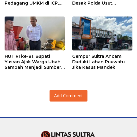
Pedagang UMKM di ICP,
Desak Polda Usut
Tegaskan Komitmen
Keterlibatan Adik Ketua
Hidupkan Ekonomi
Kadin
Kerakyatan
HUT RI ke-81, Bupati
Gempur Sultra Ancam
Yusran Ajak Warga Ubah
Duduki Lahan Puuwatu
Sampah Menjadi Sumber
Jika Kasus Mandek
Penghasilan
Add Comment