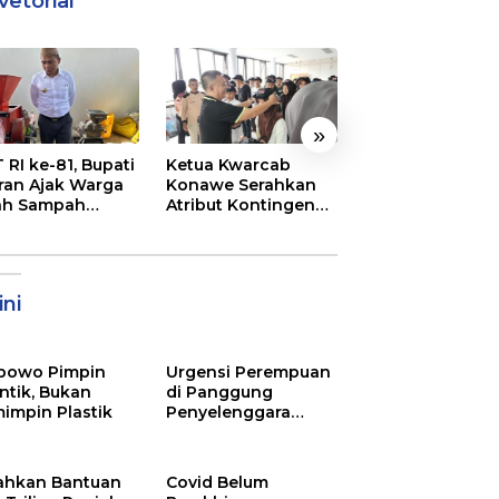
vetorial
»
 RI ke-81, Bupati
Ketua Kwarcab
Semarak
ran Ajak Warga
Konawe Serahkan
Pembukaan MT
ah Sampah
Atribut Kontingen
XXXI Sultra, Ini K
jadi Sumber
Jamnas XII 2026
Bupati Konawe
ghasilan
ni
bowo Pimpin
Urgensi Perempuan
ntik, Bukan
di Panggung
impin Plastik
Penyelenggara
Pemilu
ahkan Bantuan
Covid Belum