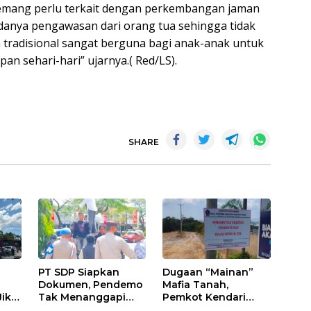
emang perlu terkait dengan perkembangan jaman
anya pengawasan dari orang tua sehingga tidak
 tradisional sangat berguna bagi anak-anak untuk
n sehari-hari” ujarnya.( Red/LS).
SHARE
PT SDP Siapkan
Dugaan “Mainan”
Dokumen, Pendemo
Mafia Tanah,
Jika
Tak Menanggapi
Pemkot Kendari
Tantangan Adu Data
Hentikan Aktifitas di