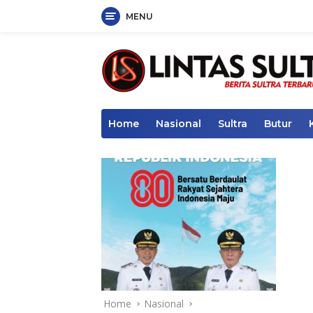
MENU
Skip
to
content
Home
Nasional
Sultra
Butur
Home
Nasional