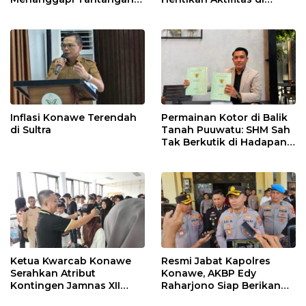
Adu Data
Lahan Sengketa Puwatu
Inflasi Konawe Terendah
Permainan Kotor di Balik
di Sultra
Tanah Puuwatu: SHM Sah
Tak Berkutik di Hadapan
Dugaan Mafia
Ketua Kwarcab Konawe
Resmi Jabat Kapolres
Serahkan Atribut
Konawe, AKBP Edy
Kontingen Jamnas XII
Raharjono Siap Berikan
2026
Pelayanan Terbaik