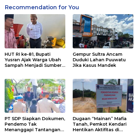
Recommendation for You
HUT RI ke-81, Bupati
Gempur Sultra Ancam
Yusran Ajak Warga Ubah
Duduki Lahan Puuwatu
Sampah Menjadi Sumber
Jika Kasus Mandek
Penghasilan
PT SDP Siapkan Dokumen,
Dugaan “Mainan” Mafia
Pendemo Tak
Tanah, Pemkot Kendari
Menanggapi Tantangan
Hentikan Aktifitas di
Adu Data
Lahan Sengketa Puwatu