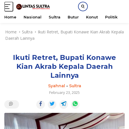
Home
Nasional
Sultra
Butur
Konut
Politik
H
S
Home
Sultra
Ikuti Retret, Bupati Konawe Kian Akrab Kepala
k
Daerah Lainnya
i
p
t
Ikuti Retret, Bupati Konawe
o
c
Kian Akrab Kepala Daerah
o
Lainnya
n
t
Syahnal
-
Sultra
e
February 23, 2025
n
t