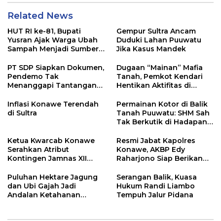
Related News
HUT RI ke-81, Bupati
Gempur Sultra Ancam
Yusran Ajak Warga Ubah
Duduki Lahan Puuwatu
Sampah Menjadi Sumber
Jika Kasus Mandek
Penghasilan
PT SDP Siapkan Dokumen,
Dugaan “Mainan” Mafia
Pendemo Tak
Tanah, Pemkot Kendari
Menanggapi Tantangan
Hentikan Aktifitas di
Adu Data
Lahan Sengketa Puwatu
Inflasi Konawe Terendah
Permainan Kotor di Balik
di Sultra
Tanah Puuwatu: SHM Sah
Tak Berkutik di Hadapan
Dugaan Mafia
Ketua Kwarcab Konawe
Resmi Jabat Kapolres
Serahkan Atribut
Konawe, AKBP Edy
Kontingen Jamnas XII
Raharjono Siap Berikan
2026
Pelayanan Terbaik
Puluhan Hektare Jagung
Serangan Balik, Kuasa
dan Ubi Gajah Jadi
Hukum Randi Liambo
Andalan Ketahanan
Tempuh Jalur Pidana
Pangan di Tirawuta