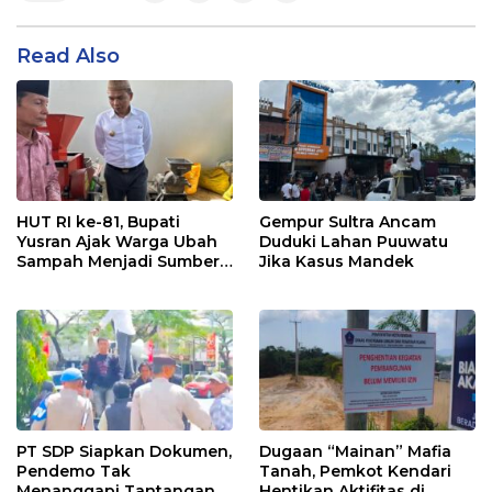
Read Also
HUT RI ke-81, Bupati
Gempur Sultra Ancam
Yusran Ajak Warga Ubah
Duduki Lahan Puuwatu
Sampah Menjadi Sumber
Jika Kasus Mandek
Penghasilan
PT SDP Siapkan Dokumen,
Dugaan “Mainan” Mafia
Pendemo Tak
Tanah, Pemkot Kendari
Menanggapi Tantangan
Hentikan Aktifitas di